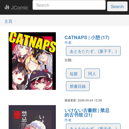
JComic
Search
主頁
CATNAPS | 小憩 (17)
作者:
あとをたたず。(菓子子。)
分類:
6a1484cbe3c5e060625f2317
短篇
同人
禁書目錄
最後更新: 2026-05-24 12:26
いけない古書館 | 禁忌
的古书馆 (21)
作者:
あとをたたず。(菓子子。)