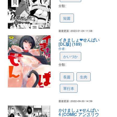
分類:
63b596b1b3575748ba18df0c
短篇
最後更新: 2023-01-04 11:08
イきましょ❤せんぱい
[DL版] (189)
作者:
かいづか
分類:
633860b111087d0806c84b9f
長篇
生肉
單行本
最後更新: 2022-09-30 14:39
かけましょ♥せんぱい
4 (COMIC アンスリウ