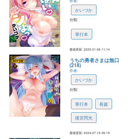
作者:
かいづか
分類:
677c08a9a63963738026df23
單行本
最後更新: 2025-01-06 11:14
うちの勇者さまは無口
(218)
作者:
かいづか
分類:
6694c51da8fb850860a1fe5b
單行本
長篇
後宮閃光
最後更新: 2024-07-15 06:16