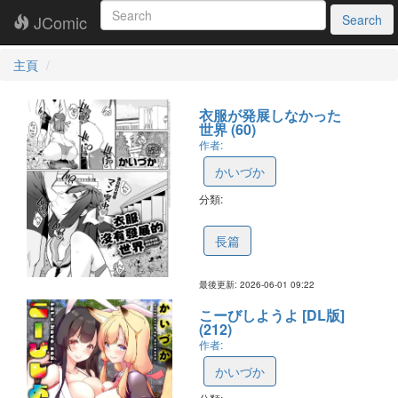
JComic
Search
主頁
衣服が発展しなかった
世界 (60)
作者:
かいづか
分類:
6a1dab7384e0e027e9688133
長篇
最後更新: 2026-06-01 09:22
こーびしようよ [DL版]
(212)
作者:
かいづか