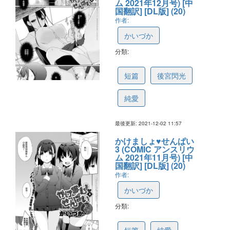
ム 2021年12月号) [中
国翻訳] [DL版] (20)
作者:
かいづか
分類:
61ab0d5ae5b2880d9891c628
短篇
後宮閃光
純愛
最後更新: 2021-12-02 11:57
かけましょ♥せんぱい
3 (COMIC アンスリウ
ム 2021年11月号) [中
国翻訳] [DL版] (20)
作者:
かいづか
分類:
618cc29ffe8a451917620418