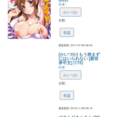
作者:
かいづか
分類:
59609e89717afa5d1615b712
長篇
最後更新: 2017-07-08 08:45
[かいづか] もう挟まず
にはいられない [新世
界中文] (175)
作者:
かいづか
分類:
582197e05f6b9a4f93e907a5
長篇
最後更新: 2016-11-08 09:16