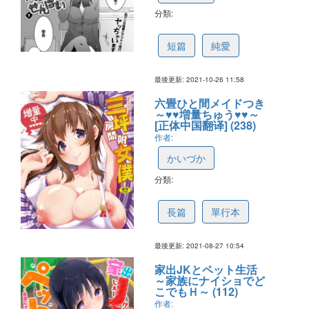
分類:
617addda796df47cc780c479
短篇
純愛
最後更新: 2021-10-26 11:58
六畳ひと間メイドつき
～♥♥増量ちゅう♥♥～
[正体中国翻译] (238)
作者:
かいづか
分類:
612b042bd5fe8638895ea9f8
長篇
單行本
最後更新: 2021-08-27 10:54
家出JKとペット生活
～家族にナイショでど
こでもＨ～ (112)
作者: