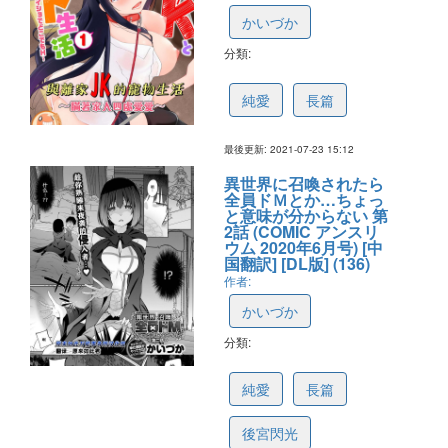
かいづか
分類:
5f04a90659cf441c546f0dbe
純愛
長篇
最後更新: 2021-07-23 15:12
異世界に召喚されたら
全員ドＭとか…ちょっ
と意味が分からない 第
2話 (COMIC アンスリ
ウム 2020年6月号) [中
国翻訳] [DL版] (136)
作者:
かいづか
分類:
5ecff6d6dc43585800a15bf7
純愛
長篇
後宮閃光