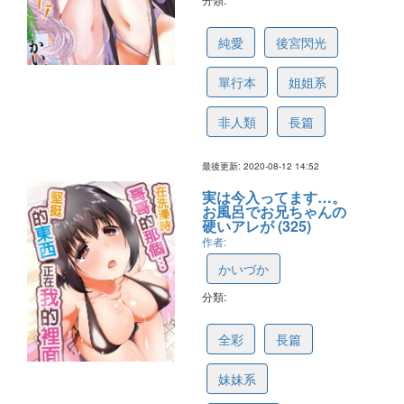
5f36b79c549d516793c97996
純愛
後宮閃光
單行本
姐姐系
非人類
長篇
最後更新: 2020-08-12 14:52
実は今入ってます…。
お風呂でお兄ちゃんの
硬いアレが (325)
作者:
かいづか
分類:
5eff5a967b64b17512fa6db1
全彩
長篇
妹妹系