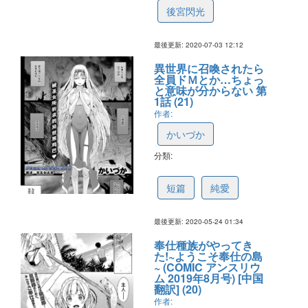
後宮閃光
最後更新: 2020-07-03 12:12
異世界に召喚されたら
全員ドＭとか…ちょっ
と意味が分からない 第
1話 (21)
作者:
かいづか
分類:
5eca8929b9eaf111da0b462d
短篇
純愛
最後更新: 2020-05-24 01:34
奉仕種族がやってき
た!~ようこそ奉仕の島
~ (COMIC アンスリウ
ム 2019年8月号) [中国
翻訳] (20)
作者: