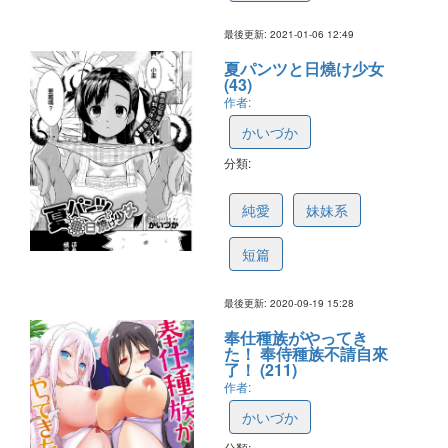
最後更新: 2021-01-06 12:49
夏パンツと日燒け少女
(43)
作者:
かいづか
分類:
5a5b34aec30ece6ed224f4e1
純愛
妹妹系
短篇
最後更新: 2020-09-19 15:28
奉仕種族がやってき
た！ 奉侍種族不請自來
了！ (211)
作者:
かいづか
分類: