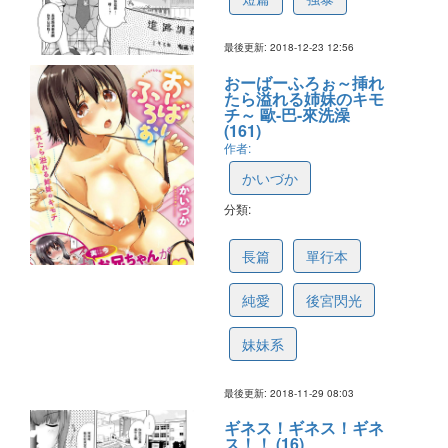
最後更新: 2018-12-23 12:56
おーばーふろぉ～挿れ
たら溢れる姉妹のキモ
チ～ 歐-巴-來洗澡
(161)
作者:
かいづか
分類:
5c03d4962c991f6d06b99e19
長篇
單行本
純愛
後宮閃光
妹妹系
最後更新: 2018-11-29 08:03
ギネス！ギネス！ギネ
ス！！ (16)