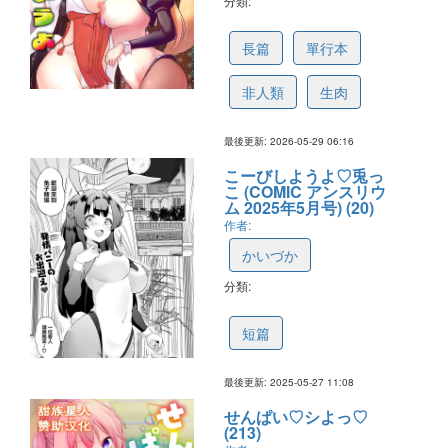
分類:
6a19d6c97e0898541be9634a
長篇
單行本
非人類
生肉
最後更新: 2026-05-29 06:16
こーびしようよ♡兎っ
こ (COMIC アンスリウ
ム 2025年5月号) (20)
作者:
かいづか
分類:
6836916a2e64923b3cc98097
短篇
最後更新: 2025-05-27 11:08
せんぱい♡シよっ♡
(213)