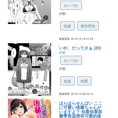
かいづか
分類:
5dfdcc31afbae63a5181ee33
短篇
後宮閃光
最後更新: 2019-12-19 21:23
いや、だってさぁ (20)
作者:
かいづか
分類:
5db6ecd4d9706049c43bd36b
短篇
純愛
最後更新: 2019-10-28 03:13
ほらほらせんぱい ここ
に可愛い後輩ちゃんが
いますよ？ 你看你看前
輩學長這裡有可愛的後