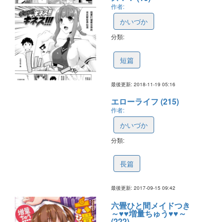
作者:
かいづか
分類:
5bf298976b2d21250d028f2f
短篇
最後更新: 2018-11-19 05:16
エローライフ (215)
作者:
かいづか
分類:
59bc8517ad55f1549b3e8e6c
長篇
最後更新: 2017-09-15 09:42
六畳ひと間メイドつき
～♥♥増量ちゅう♥♥～
(222)