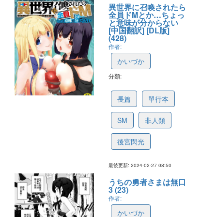
異世界に召喚されたら
全員ドMとか…ちょっ
と意味が分からない
[中国翻訳] [DL版]
(428)
作者:
かいづか
分類:
615940558350ae7ff7038887
長篇
單行本
SM
非人類
後宮閃光
最後更新: 2024-02-27 08:50
うちの勇者さまは無口
3 (23)
作者:
かいづか