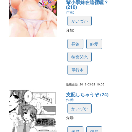
輩小學妹在這裡喔？
(210)
作者:
かいづか
分類:
5ca398f2d76f945a1d3f681b
長篇
純愛
後宮閃光
單行本
最後更新: 2019-03-28 10:05
支配しちゃうぞ (24)
作者:
かいづか
分類:
5c1facefbb19f61aa97683cb
短篇
強暴