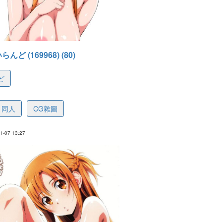
いらんど (169968) (80)
ど
88dfd2360dbb46271
同人
CG雜圖
-07 13:27