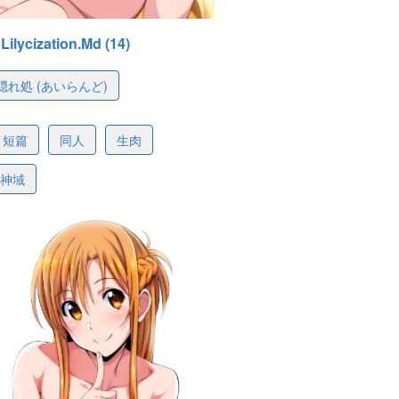
Lilycization.Md (14)
れ処 (あいらんど)
0132a4a6a703f161f
短篇
同人
生肉
劍神域
-18 13:54