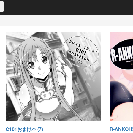
C101おまけ本 (7)
R-ANKOH!2