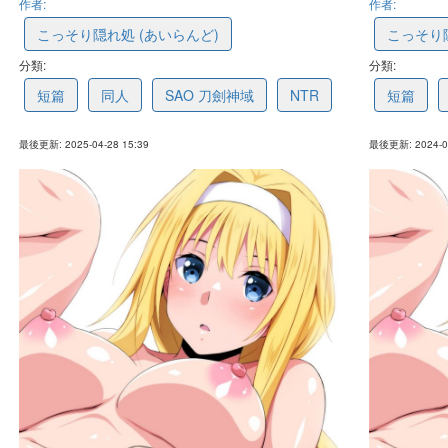
作者:
作者:
こっそり隠れ処 (あいらんど)
こっそり
分類:
68113035128dd2682b78c6f4
分類:
6672f93
短篇
同人
SAO 刀劍神域
NTR
短篇
最後更新: 2025-04-28 15:39
最後更新: 2024-06