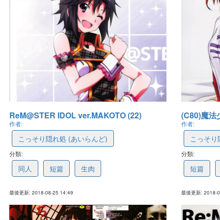
ReM@STER IDOL ver.MAKOTO (22)
(C80)魔
作者:
作者:
こっそり隠れ処 (あいらんど)
こっそり隠
分類:
5b8761b61bb78c47ed2909fe
分類:
5b63f48
同人
短篇
生肉
短篇
最後更新: 2018-08-25 14:49
最後更新: 2018-08