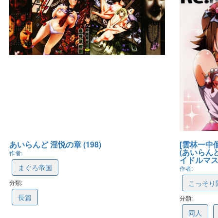
あいらんど 淫悦の章 (198)
[雲林一中個
(あいらんど)]
作者:
イドルマスタ
まぐろ帝国
作者:
分類:
596442ca4c21a43223744c36
こっそり隠
長篇
分類:
5821a4d
同人