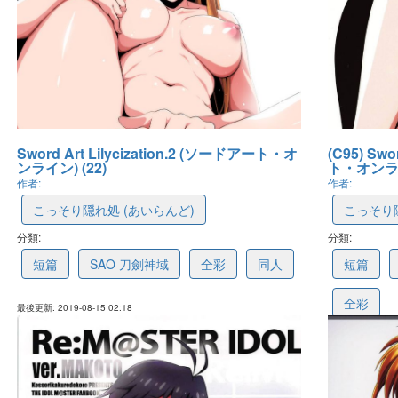
Sword Art Lilycization.2 (ソードアート・オ
(C95) Swo
ンライン) (22)
ト・オンライ
作者:
作者:
こっそり隠れ処 (あいらんど)
こっそり隠
分類:
5d55222176b8ee337092d365
分類:
5ca8c1f
短篇
SAO 刀劍神域
全彩
同人
短篇
全彩
最後更新: 2019-08-15 02:18
最後更新: 2019-04