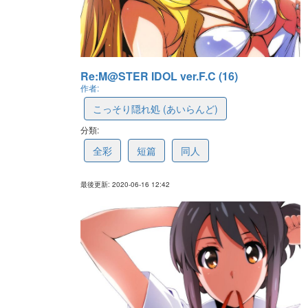
Re:M@STER IDOL ver.F.C (16)
作者:
こっそり隠れ処 (あいらんど)
分類:
5ee903e3189b621ccf050329
全彩
短篇
同人
最後更新: 2020-06-16 12:42