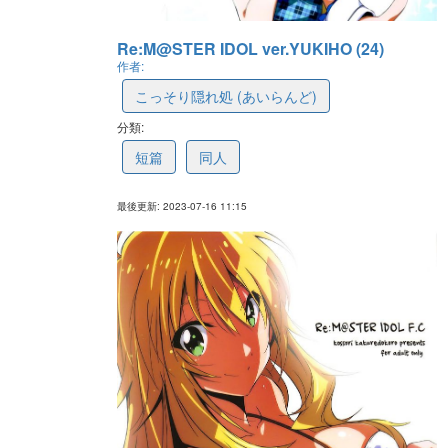
Re:M@STER IDOL ver.YUKIHO (24)
作者:
こっそり隠れ処 (あいらんど)
分類:
64b4d93af056a9159cdfa5cf
短篇
同人
最後更新: 2023-07-16 11:15