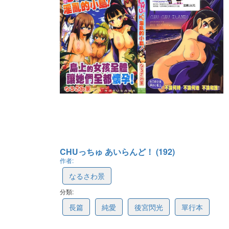
CHUっちゅ あいらんど！ (192)
作者:
なるさわ景
分類:
5ac0e822be88b70e2fa66191
長篇
純愛
後宮閃光
單行本