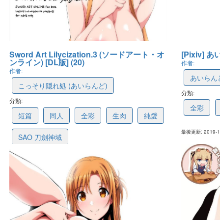
Sword Art Lilycization.3 (ソードアート・オ
[Pixiv] あ
ンライン) [DL版] (20)
作者:
作者:
あいらん
こっそり隠れ処 (あいらんど)
分類:
5dc440d
分類:
5e0d5c7219db36280d7a59eb
全彩
短篇
同人
全彩
生肉
純愛
最後更新: 2019-11
SAO 刀劍神域
最後更新: 2019-12-30 19:55