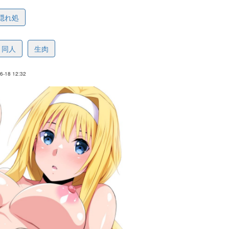
隠れ処
09fd72532e9f4638e
同人
生肉
-18 12:32