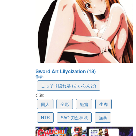
Sword Art Lilycization (18)
作者:
こっそり隠れ処 (あいらんど)
分類:
5c7f3c3e891f234227dff914
同人
全彩
短篇
生肉
NTR
SAO 刀劍神域
強暴
最後更新: 2019-02-25 13:27