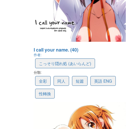
I call your name. (40)
作者:
こっそり隠れ処 (あいらんど)
分類:
5c34b5d249be9f13b64c6f43
全彩
同人
短篇
英語 ENG
性轉換
最後更新: 2019-08-20 16:57