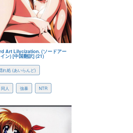
rd Art Lilycization. (ソードアー
ン) [中国翻訳] (21)
れ処 (あいらんど)
627e8c359f2ef9b0f
同人
強暴
NTR
-06 03:04