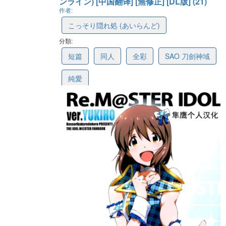
ンライン) [中国翻译] [無修正] [DL版] (21)
作者:
こっそり隠れ処 (あいらんど)
分類:
688a6a14e1704356e01fd034
短篇
同人
全彩
SAO 刀劍神域
純愛
最後更新: 2025-07-29 13:18