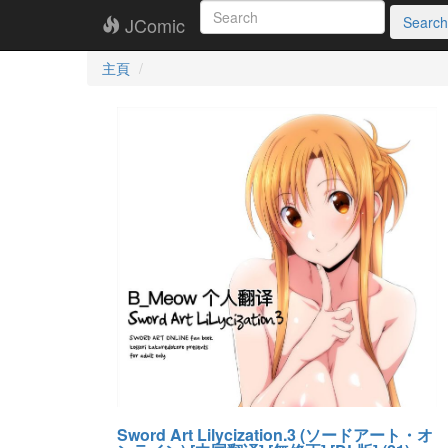
JComic
Search
主頁
Sword Art Lilycization.3 (ソードアート・オ