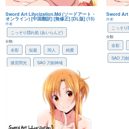
Sword Art Lilycization.Md (ソードアート・
Sword Art 
オンライン) [中国翻訳] [無修正] [DL版] (15)
作者:
作者:
こっそり隠
こっそり隠れ処 (あいらんど)
分類:
61e9804
分類:
622dc2ae6b1cdd5d948d891c
全彩
全彩
短篇
同人
純愛
SAO 刀
後宮閃光
SAO 刀劍神域
最後更新: 2022-01
最後更新: 2022-03-13 09:03