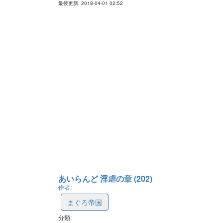
最後更新: 2018-04-01 02:52
あいらんど 淫虐の章 (202)
作者:
まぐろ帝国
分類:
596442d0ac510c31f85d5341