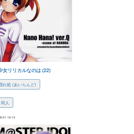
法少女リリカルなのは (22)
れ処 (あいらんど)
4799d5b4ca9b85ac1
同人
-01 16:10