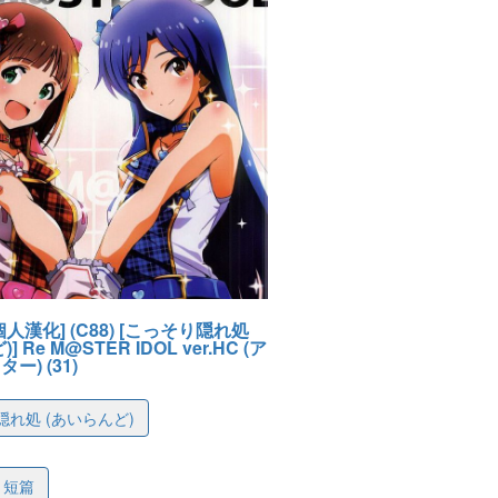
人漢化] (C88) [こっそり隠れ処
 Re M@STER IDOL ver.HC (ア
ー) (31)
れ処 (あいらんど)
c5f6b9a4f93f13245
短篇