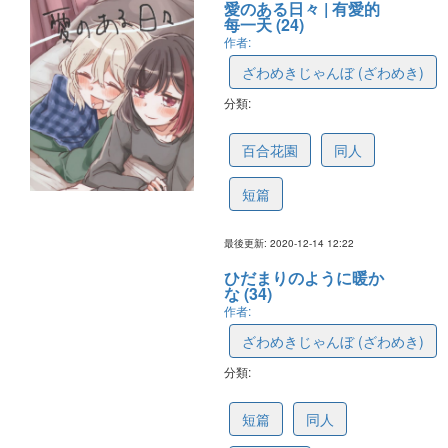
愛のある日々 | 有愛的
每一天 (24)
作者:
ざわめきじゃんぼ (ざわめき)
分類:
5fd792fdcd8f684079617f4e
百合花園
同人
短篇
最後更新: 2020-12-14 12:22
ひだまりのように暖か
な (34)
作者:
ざわめきじゃんぼ (ざわめき)
分類:
5f9183f9cc128270ab7ec8b6
短篇
同人