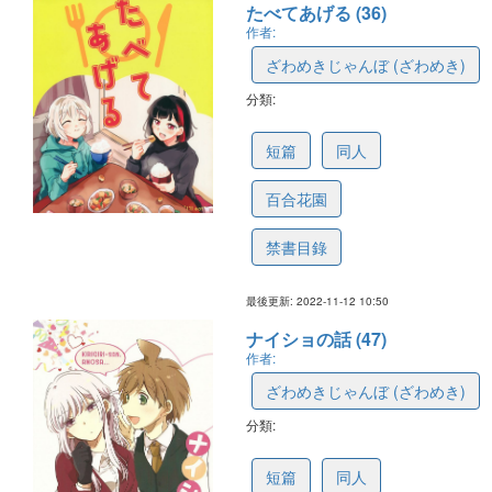
たべてあげる (36)
作者:
ざわめきじゃんぼ (ざわめき)
分類:
636f89c607fef13d8e638eb9
短篇
同人
百合花園
禁書目錄
最後更新: 2022-11-12 10:50
ナイショの話 (47)
作者:
ざわめきじゃんぼ (ざわめき)
分類:
6301c60dc0b3ab7d08f2cb00
短篇
同人