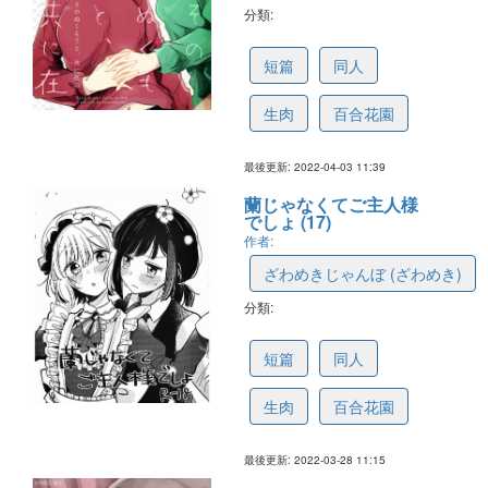
分類:
624a04f11e4c7659fe9efd14
短篇
同人
生肉
百合花園
最後更新: 2022-04-03 11:39
蘭じゃなくてご主人様
でしょ (17)
作者:
ざわめきじゃんぼ (ざわめき)
分類:
624281956f309e59dbb0a489
短篇
同人
生肉
百合花園
最後更新: 2022-03-28 11:15