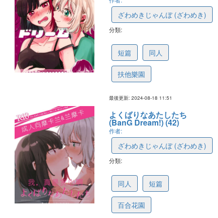
ざわめきじゃんぼ (ざわめき)
分類:
66211e4ffe2ca401c4b2181e
短篇
同人
扶他樂園
最後更新: 2024-08-18 11:51
よくばりなあたしたち
(BanG Dream!) (42)
作者:
ざわめきじゃんぼ (ざわめき)
分類:
665bf736be69900a221276ad
同人
短篇
百合花園