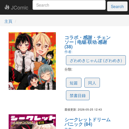
JComic
Search
主頁
コラボ・感謝・チェン
ソー | 电锯·联动·感谢
(38)
作者:
ざわめきじゃんぼ (ざわめき)
分類:
6a15c3d55f705060519117ff
短篇
同人
禁書目錄
最後更新: 2026-05-25 12:43
シークレットドリーム
パニック (84)
作者: