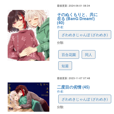
最後更新: 2024-06-01 08:34
そのぬくもりと、共に
在る (BanG Dream!)
(40)
作者:
ざわめきじゃんぼ (ざわめき)
分類:
654a55443179734d3787fe87
百合花園
同人
短篇
最後更新: 2023-11-07 07:48
二度目の劣情 (45)
作者:
ざわめきじゃんぼ (ざわめき)
分類:
63f2373e36b4d05affc40fa7