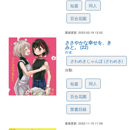
短篇
同人
百合花園
最後更新: 2023-02-19 12:02
ささやかな幸せを、き
みと。 (22)
作者:
ざわめきじゃんぼ (ざわめき)
分類:
637488decaf2b9512ceb2b4f
短篇
同人
百合花園
禁書目錄
最後更新: 2022-11-15 11:09