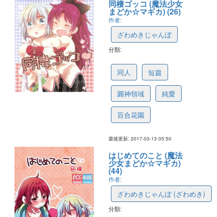
同棲ゴッコ (魔法少女
まどか☆マギカ) (26)
作者:
ざわめきじゃんぼ
分類:
58c68d1d3f5ca24bed33bbbd
同人
短篇
圓神領域
純愛
百合花園
最後更新: 2017-03-13 05:50
はじめてのこと (魔法
少女まどか☆マギカ)
(44)
作者:
ざわめきじゃんぼ (ざわめき)
分類:
58be7cec712c5d0778c5f39e