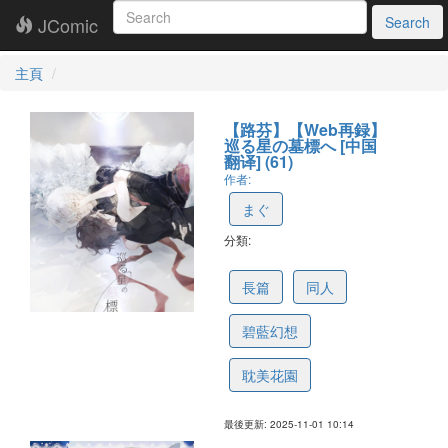
JComic
Search
主頁
【路芬】【Web再録】
巡る星の墓標へ [中国
翻译] (61)
作者:
まぐ
分類:
6906434a74e8634981c88121
長篇
同人
碧藍幻想
耽美花園
最後更新: 2025-11-01 10:14