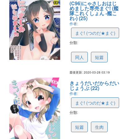
(C96)にゃさしおはじ
めました専売まぐ! (艦
隊これくしょん -艦こ
れ-) (25)
作者:
まぐ! (つのだ★まぐ)
分類:
5e8009757622b60641266732
同人
短篇
最後更新: 2020-03-28 03:19
きょうだいだからだい
じょうぶ (22)
作者:
まぐ! (つのだ★まぐ)
分類:
5dcbb7c3be02385fde80669e
短篇
生肉