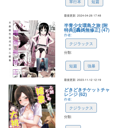
單行本
短篇
最後更新: 2024-04-26 17:48
半青少女環島之旅 [附
特典][轟媽無修正] (47)
作者:
クジラックス
分類:
655115a13aabfc045bc6e02b
短篇
強暴
最後更新: 2023-11-12 12:19
どきどきチケットチャ
レンジ (62)
作者:
クジラックス
分類:
636f88024c169a3d7ed1b344