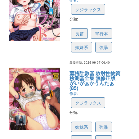
クジラックス
分類:
684573ab0fdd856659a71a4e
長篇
單行本
妹妹系
強暴
最後更新: 2025-06-07 06:40
蓋格計數器 放射性物質
檢測器全集 無修正版
がいがぁかうんたぁ
(85)
作者:
クジラックス
分類:
662c6f14fe2ca401c4b28ddb
妹妹系
強暴