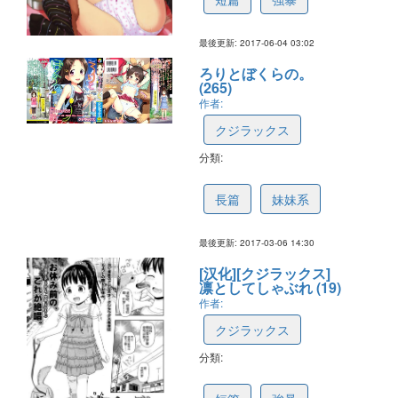
最後更新: 2017-06-04 03:02
ろりとぼくらの。
(265)
作者:
クジラックス
分類:
58be1e6dfac94d07597f7f23
長篇
妹妹系
最後更新: 2017-03-06 14:30
[汉化][クジラックス]
凛としてしゃぶれ (19)
作者:
クジラックス
分類:
58219ffd5f6b9a4f93ee35bd