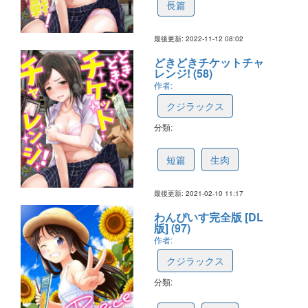
長篇
最後更新: 2022-11-12 08:02
どきどきチケットチャ
レンジ! (58)
作者:
クジラックス
分類:
60242b5e1001c26ee70560ec
短篇
生肉
最後更新: 2021-02-10 11:17
わんぴいす完全版 [DL
版] (97)
作者:
クジラックス
分類:
5fb540af68325f7217df0d72