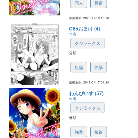
同人
長篇
最後更新: 2020-11-10 13:16
C85おまけ (4)
作者:
クジラックス
分類:
5a5f50e86ed55740be0c5427
短篇
強暴
最後更新: 2018-01-17 04:24
わんぴいす (57)
作者:
クジラックス
分類:
5933a628d98ccc6630b5b4d7
強暴
短篇