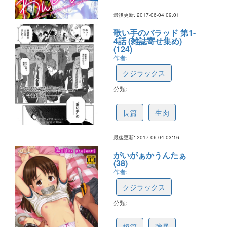
最後更新: 2017-06-04 09:01
歌い手のバラッド 第1-
4話 (雑誌寄せ集め)
(124)
作者:
クジラックス
分類:
5933a691f97f8559f99ddaed
長篇
生肉
最後更新: 2017-06-04 03:16
がいがぁかうんたぁ
(38)
作者:
クジラックス
分類:
5933a6183f532059f297fe68
短篇
強暴