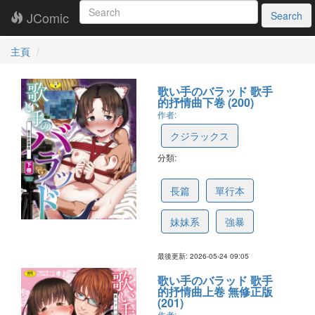
JComic
Search
主頁
歌い手のバラッド 歌手
的抒情曲下卷 (200)
作者:
クジラックス
分類:
6a13337671c662608527c20c
長篇
單行本
妹妹系
強暴
最後更新: 2026-05-24 09:05
歌い手のバラッド 歌手
的抒情曲上卷 無修正版
(201)
作者: