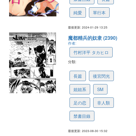
純愛
單行本
最後更新: 2024-01-29 13:25
魔都精兵的奴隶 (2390)
作者:
竹村洋平 タカヒロ
分類:
5c8fc916459fef312807decb
長篇
後宮閃光
姐姐系
SM
足の恋
非人類
禁書目錄
最後更新: 2023-08-30 15:32