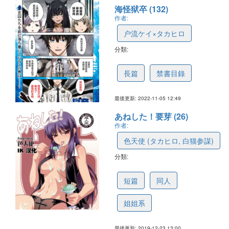
海怪狱卒 (132)
作者:
户流ケイ×タカヒロ
分類:
6310cf52c0b3ab7d08f3f0a0
長篇
禁書目錄
最後更新: 2022-11-05 12:49
あねした！要芽 (26)
作者:
色天使 (タカヒロ, 白猫参謀)
分類:
5e02f7a1afbae63a51827966
短篇
同人
姐姐系
最後更新: 2019-12-23 13:00