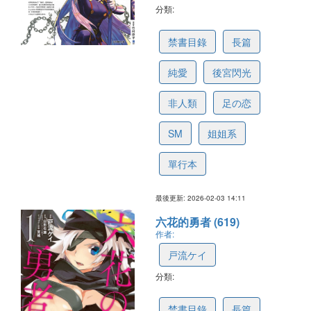
分類:
65dca36048b40d5c96f45a64
禁書目錄
長篇
純愛
後宮閃光
非人類
足の恋
SM
姐姐系
單行本
最後更新: 2026-02-03 14:11
六花的勇者 (619)
作者:
戸流ケイ
分類:
65b7a33225a022577cf3bd7f
禁書目錄
長篇