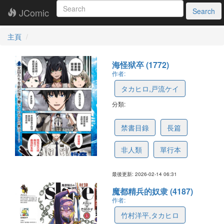
JComic
Search
主頁
海怪狱卒 (1772)
作者:
タカヒロ,戸流ケイ
分類:
6537c9b295a36a097290e362
禁書目錄
長篇
非人類
單行本
最後更新: 2026-02-14 06:31
魔都精兵的奴隶 (4187)
作者:
竹村洋平,タカヒロ