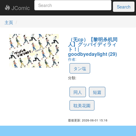
JComic
Search
主頁
（无cp）【黎明杀机同
人】グッバイディラィ
ト！|
goodbyedaylight (29)
作者:
タン塩
分類:
6a1f080acc62ed232c7161b7
同人
短篇
耽美花園
最後更新: 2026-06-01 15:16