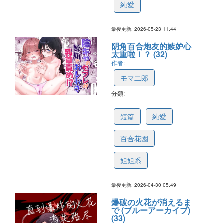
純愛
最後更新: 2026-05-23 11:44
阴角百合炮友的嫉妒心
太重啦！？ (32)
作者:
モマ二郎
分類:
69f398d11f048e5773904fc3
短篇
純愛
百合花園
姐姐系
最後更新: 2026-04-30 05:49
爆破の火花が消えるま
で (ブルーアーカイブ)
(33)