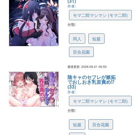
(31)
作者:
モマ二郎マシマシ (モマ二郎)
分類:
6a3812e5dbf5580b51de8a9a
同人
短篇
百合花園
最後更新: 2026-06-21 06:50
陰キャのセフレが嫉妬
でおしおき乳首責め⁉︎
(33)
作者:
モマ二郎マシマシ (モマ二郎)
分類:
6a11f4738b9ed57bbe181ecb
短篇
百合花園