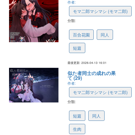
作者:
モマ二郎マシマシ (モマ二郎)
分類:
69de68429c17f15c6b56b0b8
百合花園
同人
短篇
最後更新: 2026-04-13 16:01
似た者同士の成れの果
て (29)
作者:
モマ二郎マシマシ (モマ二郎)
分類:
695bd85c2115ef56d73a1d8c
短篇
同人
生肉