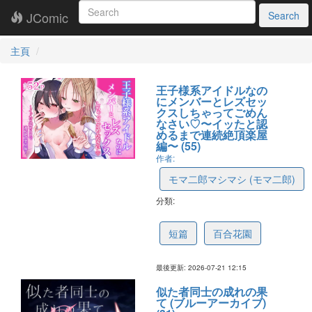
JComic
Search
主頁
王子様系アイドルなの
にメンバーとレズセッ
クスしちゃってごめん
なさい♡〜イッたと認
めるまで連続絶頂楽屋
編〜 (55)
作者:
モマ二郎マシマシ (モマ二郎)
分類:
6a5face636442f2baa99cca1
短篇
百合花園
最後更新: 2026-07-21 12:15
似た者同士の成れの果
て (ブルーアーカイブ)