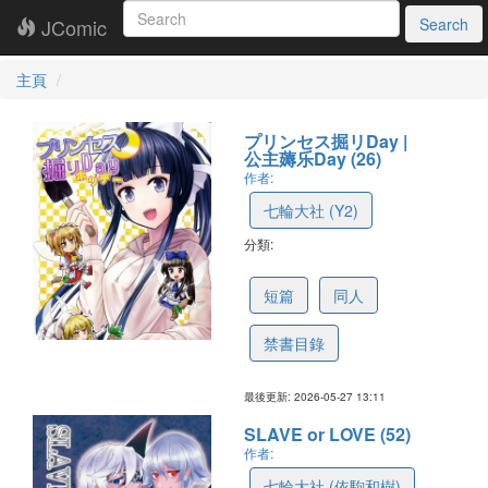
JComic
Search
主頁
プリンセス掘リDay |
公主薅乐Day (26)
作者:
七輪大社 (Y2)
分類:
6a1880558f18bf7811309940
短篇
同人
禁書目錄
最後更新: 2026-05-27 13:11
SLAVE or LOVE (52)
作者:
七輪大社 (依駒和樹)