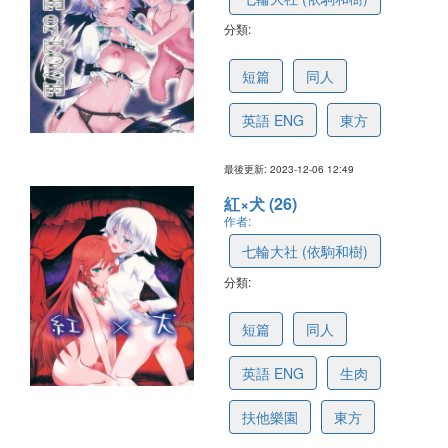
分類:
5fcb4ae9a03a64100a9efc7b
短篇
同人
英語 ENG
東方
最後更新: 2023-12-06 12:49
紅×犬 (26)
作者:
七輪大社 (依駒和樹)
分類:
5fd24edb091aaa1ec812667c
短篇
同人
英語 ENG
生肉
扶他樂園
東方