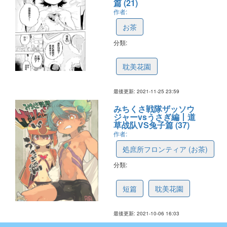
篇 (21)
作者:
お茶
分類:
61a1e62d54701b36fd9c8dc3
耽美花園
最後更新: 2021-11-25 23:59
みちくさ戦隊ザッソウ
ジャーvsうさぎ編丨道
草战队VS兔子篇 (37)
作者:
処庶所フロンティア (お茶)
分類:
615ec08cc06da22e44211fba
短篇
耽美花園
最後更新: 2021-10-06 16:03