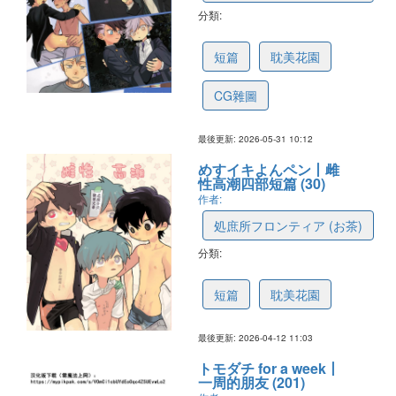
分類:
6a1c5c9348091c4ed19c78f3
短篇
耽美花園
CG雜圖
最後更新: 2026-05-31 10:12
めすイキよんペン丨雌
性高潮四部短篇 (30)
作者:
処庶所フロンティア (お茶)
分類:
69dbd30fbbc7825cb72924d1
短篇
耽美花園
最後更新: 2026-04-12 11:03
トモダチ for a week丨
一周的朋友 (201)