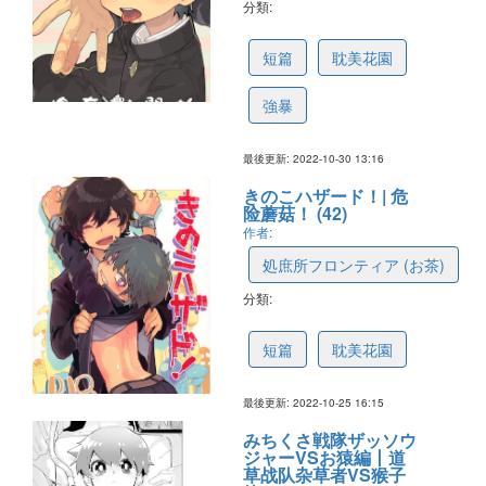
分類:
635fa85ec9249223320ddee5
短篇
耽美花園
強暴
最後更新: 2022-10-30 13:16
きのこハザード！| 危
险蘑菇！ (42)
作者:
処庶所フロンティア (お茶)
分類:
63595bfd6fda3a2341b059aa
短篇
耽美花園
最後更新: 2022-10-25 16:15
みちくさ戦隊ザッソウ
ジャーVSお猿編丨道
草战队杂草者VS猴子