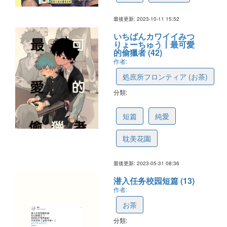
最後更新: 2023-10-11 15:52
いちばんカワイイみつ
りょーちゅう丨最可愛
的偷獵者 (42)
作者:
処庶所フロンティア (お茶)
分類:
6477c110e7cb2f21428dd633
短篇
純愛
耽美花園
最後更新: 2023-05-31 08:36
潜入任务校园短篇 (13)
作者:
お茶
分類: