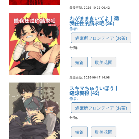
最後更新: 2025-10-26 06:42
わがままきいてよ丨聽
我任性的請求吧 (38)
作者:
処庶所フロンティア (お茶)
分類:
68524681c1fab23d1d3fe7ca
短篇
耽美花園
最後更新: 2025-06-17 14:08
スキマちゅういほう丨
缝隙警报 (42)
作者:
処庶所フロンティア (お茶)
分類:
68126a00ffeddb69f0512dcb
短篇
耽美花園