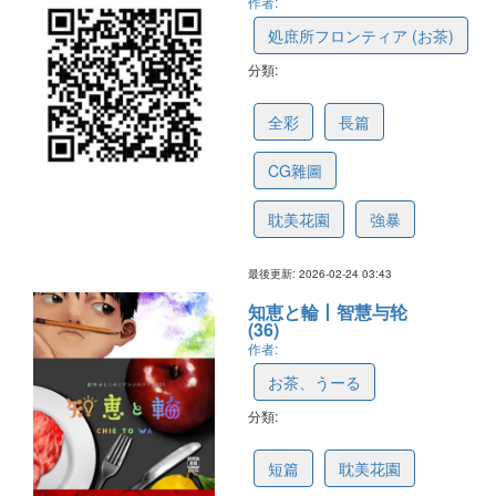
作者:
処庶所フロンティア (お茶)
分類:
699dd27a9455f562f82840da
全彩
長篇
CG雜圖
耽美花園
強暴
最後更新: 2026-02-24 03:43
知恵と輪丨智慧与轮
(36)
作者:
お茶、うーる
分類:
68fe5166dc98846b87fe8025
短篇
耽美花園