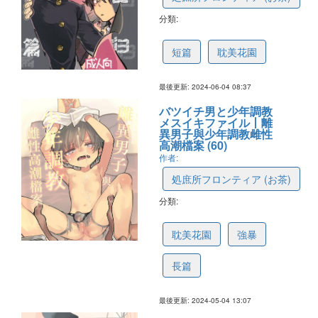
分類:
6648abd1816264383c372a86
短篇
耽美花園
最後更新: 2024-06-04 08:37
バツイチ男と少年調教
メスイキファイル丨離
異男子與少年調教雌性
高潮檔案 (60)
作者:
処庶所フロンティア (お茶)
分類:
64d3f2269f4a320922228989
耽美花園
強暴
長篇
最後更新: 2024-05-04 13:07