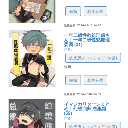
67321e5ef211ae0bf7ca498a
短篇
耽美花園
最後更新: 2024-11-10 14:15
一年二組性欲処理係さ
ん丨一年二班性慾處理
委員 (21)
作者:
処庶所フロンティア (お茶)
分類:
66b07a38b6f83a4696440897
短篇
耽美花園
最後更新: 2024-08-04 04:59
イマジカリターンまと
め丨幻想回归 总集篇
(59)
作者:
処庶所フロンティア (お茶)