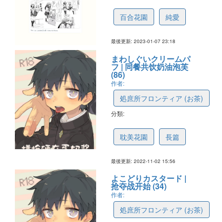
634652050d639948165ef136
百合花園
純愛
最後更新: 2023-01-07 23:18
まわしぐいクリームパ
フ | 同餐共饮奶油泡芙
(86)
作者:
処庶所フロンティア (お茶)
分類:
62c237ce1e024212b9a525fd
耽美花園
長篇
最後更新: 2022-11-02 15:56
よこどりカスタード |
抢夺战开始 (34)
作者:
処庶所フロンティア (お茶)