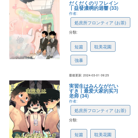
だくだくのリフレイン
丨益發濃稠的迴響 (33)
作者:
処庶所フロンティア (お茶)
分類:
65e1d04b48b40d5c96f4bb97
短篇
耽美花園
強暴
最後更新: 2024-03-01 09:25
実習生はみんながだい
すき丨最爱大家的实习
老师 (34)
作者:
処庶所フロンティア (お茶)
分類:
6527e25deaf0932a632c7bf2
短篇
耽美花園