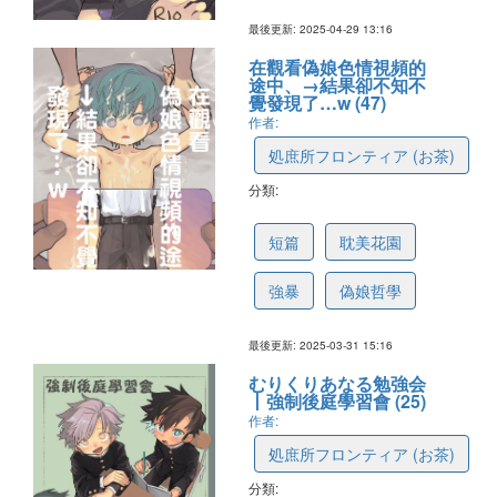
最後更新: 2025-04-29 13:16
在觀看偽娘色情視頻的
途中、→結果卻不知不
覺發現了…w (47)
作者:
処庶所フロンティア (お茶)
分類:
67eb9639773cd51fa58cc93b
短篇
耽美花園
強暴
偽娘哲學
最後更新: 2025-03-31 15:16
むりくりあなる勉強会
丨強制後庭學習會 (25)
作者:
処庶所フロンティア (お茶)
分類: