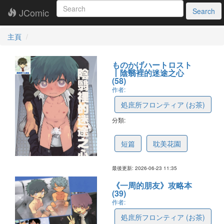
JComic
Search
主頁
ものかげハートロスト
丨陰翳裡的迷途之心
(58)
作者:
処庶所フロンティア (お茶)
分類:
6a3ac6b81ab0d30b657ffbb5
短篇
耽美花園
最後更新: 2026-06-23 11:35
《一周的朋友》攻略本
(39)
作者:
処庶所フロンティア (お茶)