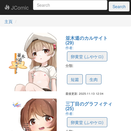
JComic
Search
主頁
並木道のカルサイト
(29)
作者:
卵黄堂 (ふやケロ)
分類:
69175990a1cf752e1ab14bbb
短篇
生肉
最後更新: 2025-11-13 12:04
三丁目のグラフィティ
(25)
作者:
卵黄堂 (ふやケロ)