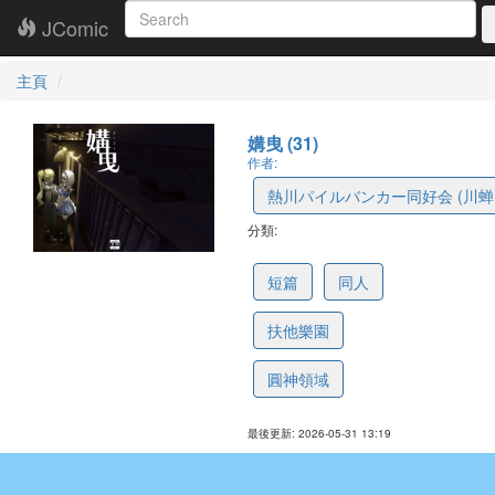
JComic
主頁
媾曳 (31)
作者:
熱川パイルバンカー同好会 (川蝉
分類:
6a1daa1e96b60a27d7e81a0f
短篇
同人
扶他樂園
圓神領域
最後更新: 2026-05-31 13:19