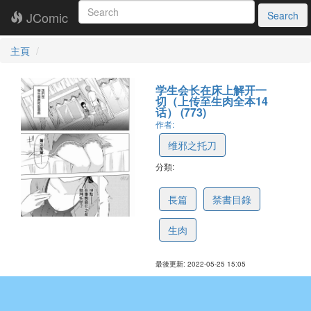
JComic
Search
主頁
学生会长在床上解开一
切（上传至生肉全本14
话） (773)
作者:
维邪之托刀
分類:
6093ec66761e714f3a25dca6
長篇
禁書目錄
生肉
最後更新: 2022-05-25 15:05