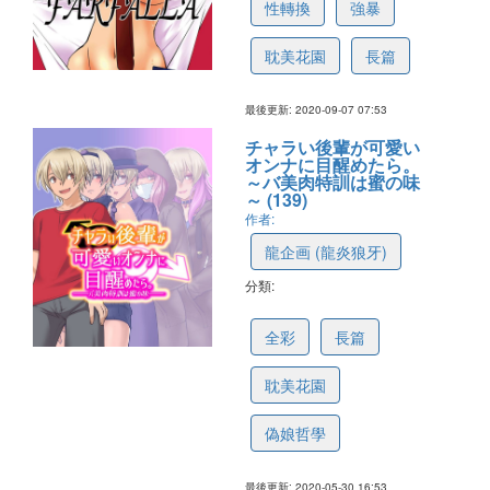
性轉換
強暴
耽美花園
長篇
最後更新: 2020-09-07 07:53
チャラい後輩が可愛い
オンナに目醒めたら。
～バ美肉特訓は蜜の味
～ (139)
作者:
龍企画 (龍炎狼牙)
分類:
5eb436a47ac7771313f8bf09
全彩
長篇
耽美花園
偽娘哲學
最後更新: 2020-05-30 16:53