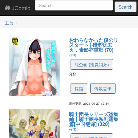
JComic
Search
主頁
おわらなかった僕のリ
スタート | 残韵犹未
灭，素影亦重归 (70)
作者:
龍企画 (龍炎狼牙)
分類:
68d91a7c700d871dff89be5c
長篇
偽娘哲學
最後更新: 2025-09-27 12:34
騎士団長シリーズ総集
編｜騎士團長系列總集
篇[中国翻译] (320)
作者: