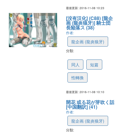
最後更新: 2016-11-08 10:23
[没有汉化] (C88) [龍企
画 (龍炎狼牙)] 騎士団
長陥落ス (38)
作者:
龍企画 (龍炎狼牙)
分類:
5821a49b5f6b9a4f93f114f1
同人
短篇
性轉換
最後更新: 2016-11-08 10:10
開花 或る花が芽吹く話
[中国翻訳] (41)
作者:
龍企画 (龍炎狼牙)
分類: