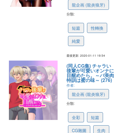
龍企画 (龍炎狼牙)
分類:
5e1a8e48632b4a7769c936b4
短篇
性轉換
純愛
最後更新: 2020-01-11 19:54
(同人CG集) チャラい
後輩が可愛いオンナに
目醒めたら。～バ美肉
特訓は蜜の味～ (276)
作者:
龍企画 (龍炎狼牙)
分類:
5d50f1214721ec029d4c5bdd
全彩
短篇
CG雜圖
生肉