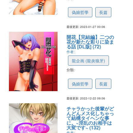
637ba42aa22c3d2d5b1d9f1b
偽娘哲學
長篇
最後更新: 2023-01-27 00:06
開花【完結編】二つの
花が新たな彩りに染ま
る話 [DL版] (72)
作者:
龍企画 (龍炎狼牙)
分類:
637ba43958d9282cf52730a8
偽娘哲學
長篇
最後更新: 2022-12-22 09:06
チャラかった後輩がど
んどんメス化しちゃっ
て結構タイヘンな事
に。~淫乱のお相手は
大変です~ (132)
作者: