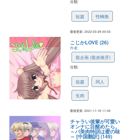
分類:
6243c7e41e4c7659fe9e7da4
短篇
性轉換
最後更新: 2022-03-29 00:03
こじかLOVE (26)
作者:
龍企画 (龍炎狼牙)
分類:
6194f3c63e70662ae1237dc5
短篇
同人
生肉
最後更新: 2021-11-16 11:40
チャラい後輩が可愛い
オンナに目醒めたら。
～バ美肉特訓は蜜の味
～ [中国翻訳] (149)