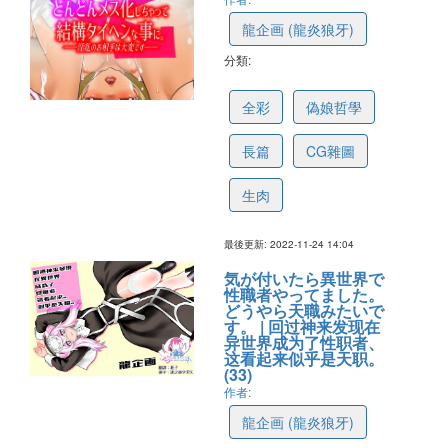
龍企画 (龍炎狼牙)
分類:
6380dfce9e06a12d38385454
全彩
偽娘哲學
長篇
CG雜圖
生肉
最後更新: 2022-11-24 14:04
気が付いたら異世界で
性職者やってました。
どうやら天職みたいで
す。 | 回过神来发现在
异世界成为了性职者、
这看起来似乎是天职。
(33)
作者:
龍企画 (龍炎狼牙)