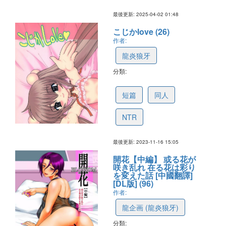
最後更新: 2025-04-02 01:48
こじかlove (26)
作者:
龍炎狼牙
分類:
6557b192b2afdc08a6c9b881
短篇
同人
NTR
最後更新: 2023-11-16 15:05
開花【中編】 或る花が
咲き乱れ 在る花は彩り
を変えた話 [中國翻譯]
[DL版] (96)
作者:
龍企画 (龍炎狼牙)
分類: