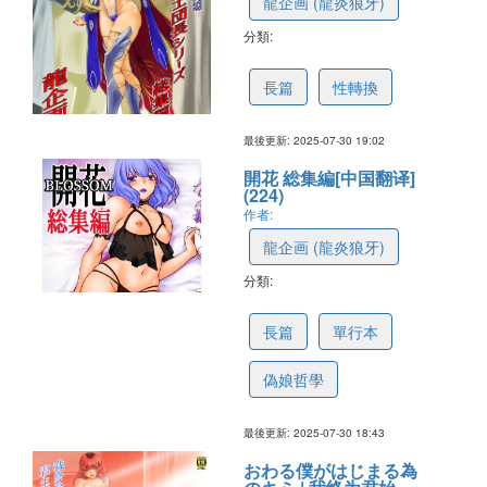
龍企画 (龍炎狼牙)
分類:
688bca9160044a13a834b8bb
長篇
性轉換
最後更新: 2025-07-30 19:02
開花 総集編[中国翻译]
(224)
作者:
龍企画 (龍炎狼牙)
分類:
688bca7abb648547fdb4f471
長篇
單行本
偽娘哲學
最後更新: 2025-07-30 18:43
おわる僕がはじまる為