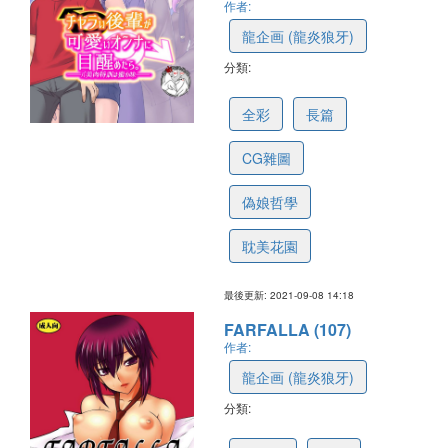
作者:
龍企画 (龍炎狼牙)
分類:
613b34eaff488f6f443a821a
全彩
長篇
CG雜圖
偽娘哲學
耽美花園
最後更新: 2021-09-08 14:18
FARFALLA (107)
作者:
龍企画 (龍炎狼牙)
分類:
5f55ccda11d70b02a9d46be9