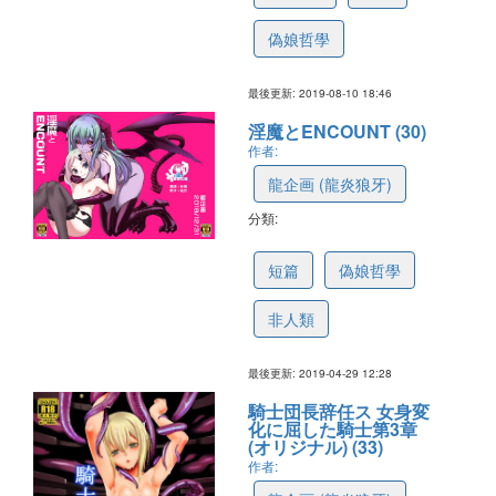
偽娘哲學
最後更新: 2019-08-10 18:46
淫魔とENCOUNT (30)
作者:
龍企画 (龍炎狼牙)
分類:
5cc7c0d684258e0970e3113f
短篇
偽娘哲學
非人類
最後更新: 2019-04-29 12:28
騎士団長辞任ス 女身変
化に屈した騎士第3章
(オリジナル) (33)
作者: