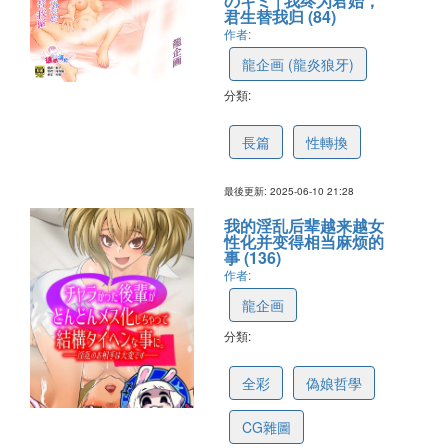
のキミ | 我终为君始，
君生替我归 (84)
作者:
龍企画 (龍炎狼牙)
分類:
684ad8055462a83ced361e72
長篇
性轉換
最後更新: 2025-06-10 21:28
我的淫乱后辈越来越女
性化并变得相当麻烦的
事 (136)
作者:
龍企画
分類:
67efc3a24661fe1f7efb6a8c
全彩
偽娘哲學
CG雜圖