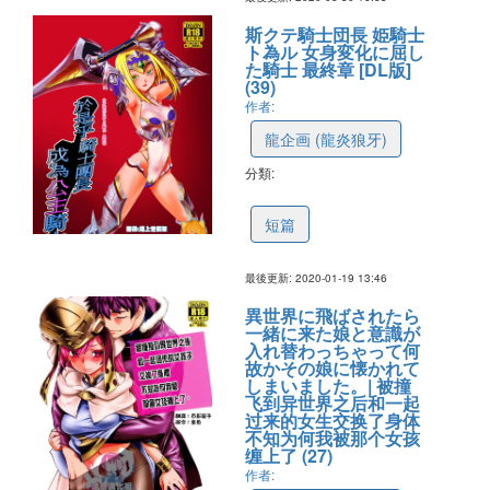
斯クテ騎士団長 姫騎士
ト為ル 女身変化に屈し
た騎士 最終章 [DL版]
(39)
作者:
龍企画 (龍炎狼牙)
分類:
5e27a8c76f9860647bdf1e76
短篇
最後更新: 2020-01-19 13:46
異世界に飛ばされたら
一緒に来た娘と意識が
入れ替わっちゃって何
故かその娘に懐かれて
しまいました。| 被撞
飞到异世界之后和一起
过来的女生交换了身体
不知为何我被那个女孩
缠上了 (27)
作者: