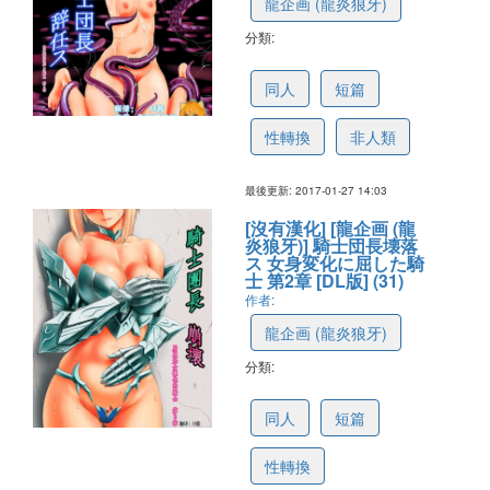
龍企画 (龍炎狼牙)
分類:
588c07ff54e515171795bad8
同人
短篇
性轉換
非人類
最後更新: 2017-01-27 14:03
[沒有漢化] [龍企画 (龍
炎狼牙)] 騎士団長壊落
ス 女身変化に屈した騎
士 第2章 [DL版] (31)
作者:
龍企画 (龍炎狼牙)
分類:
5821a79f5f6b9a4f93f27fbd
同人
短篇
性轉換