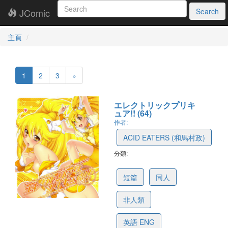
JComic
Search
主頁
1
2
3
»
エレクトリックプリキ
ュア!! (64)
作者:
ACID EATERS (和馬村政)
分類:
5f983fff3210e95a76fb1c12
短篇
同人
非人類
英語 ENG