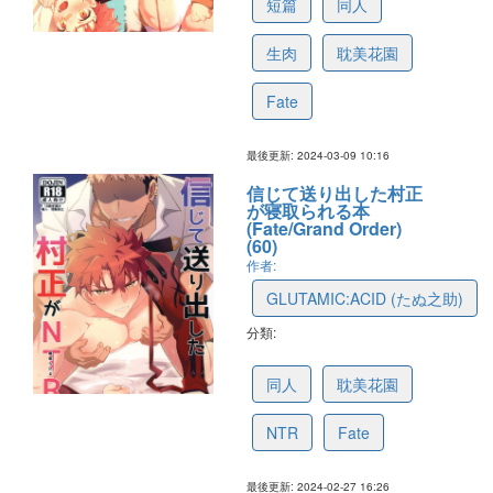
短篇
同人
生肉
耽美花園
Fate
最後更新: 2024-03-09 10:16
信じて送り出した村正
が寝取られる本
(Fate/Grand Order)
(60)
作者:
GLUTAMIC:ACID (たぬ之助)
分類:
65427239f0cc224d4ebe3ae5
同人
耽美花園
NTR
Fate
最後更新: 2024-02-27 16:26