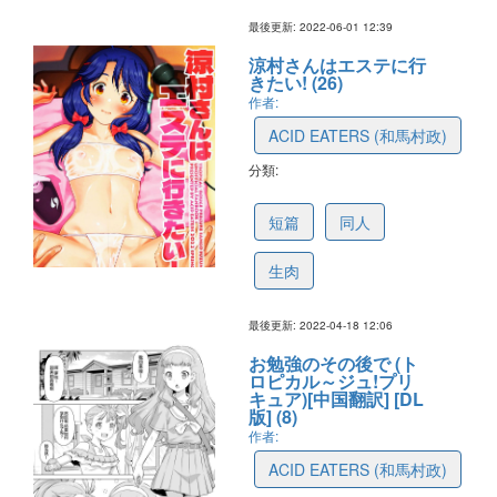
最後更新: 2022-06-01 12:39
涼村さんはエステに行
きたい! (26)
作者:
ACID EATERS (和馬村政)
分類:
625e919672548619f35ec37a
短篇
同人
生肉
最後更新: 2022-04-18 12:06
お勉強のその後で (ト
ロピカル～ジュ!プリ
キュア)[中国翻訳] [DL
版] (8)
作者:
ACID EATERS (和馬村政)