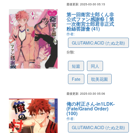
最後更新: 2025-03-30 05:15
第一回衛宮士郎くん非
公式ファン感謝祭丨第
一次衛宮士郎君非正式
粉絲答謝會 (41)
作者:
GLUTAMIC:ACID (たぬ之助)
分類:
67ea4b288642124642b91585
短篇
同人
Fate
耽美花園
最後更新: 2025-03-30 05:06
俺の村正さん-in1LDK-
(Fate/Grand Order)
(100)
作者:
GLUTAMIC:ACID (たぬ之助)