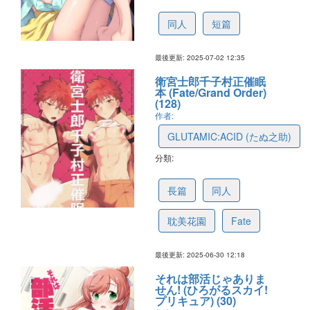
686672ab3a3f6a5be4f881f7
同人
短篇
最後更新: 2025-07-02 12:35
衛宮士郎千子村正催眠
本 (Fate/Grand Order)
(128)
作者:
GLUTAMIC:ACID (たぬ之助)
分類:
67000b8f6fa62d5284bea23a
長篇
同人
耽美花園
Fate
最後更新: 2025-06-30 12:18
それは部活じゃありま
せん! (ひろがるスカイ!
プリキュア) (30)