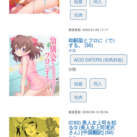
短篇
同人
生肉
最後更新: 2023-01-20 11:17
幼馴染とフロに（で）
する。 (30)
作者:
ACID EATERS (和馬村政)
分類:
631f72e50fc2c153fd21349e
短篇
同人
生肉
最後更新: 2022-09-12 05:54
(C92) 美人女上司を犯
る!2 (美人女上司滝沢
さん) [中国翻訳] (50)