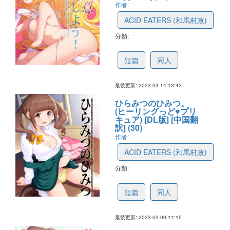
作者:
ACID EATERS (和馬村政)
分類:
641168ffda9b1b07d30dc31a
短篇
同人
最後更新: 2023-03-14 13:42
ひらみつのひみつ。
(ヒーリングっど♥プリ
キュア) [DL版] [中国翻
訳] (30)
作者:
ACID EATERS (和馬村政)
分類:
63e518a2c0d70f466070acbf
短篇
同人
最後更新: 2023-02-09 11:15