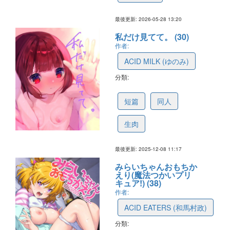
最後更新: 2026-05-28 13:20
私だけ見てて。 (30)
作者:
ACID MILK (ゆのみ)
分類:
693854d824c82f2df6667b2c
短篇
同人
生肉
最後更新: 2025-12-08 11:17
みらいちゃんおもちか
えり(魔法つかいプリ
キュア!) (38)
作者:
ACID EATERS (和馬村政)
分類: