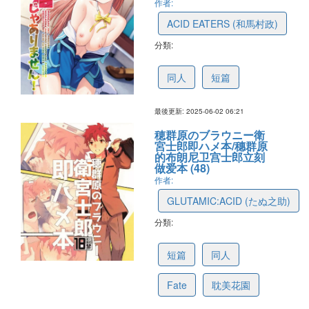
作者:
ACID EATERS (和馬村政)
分類:
683ec6724ee03a1a7024ef59
同人
短篇
最後更新: 2025-06-02 06:21
穂群原のブラウニー衛
宮士郎即ハメ本/穗群原
的布朗尼卫宫士郎立刻
做爱本 (48)
作者:
GLUTAMIC:ACID (たぬ之助)
分類:
67ea4b34c50474465e907760
短篇
同人
Fate
耽美花園