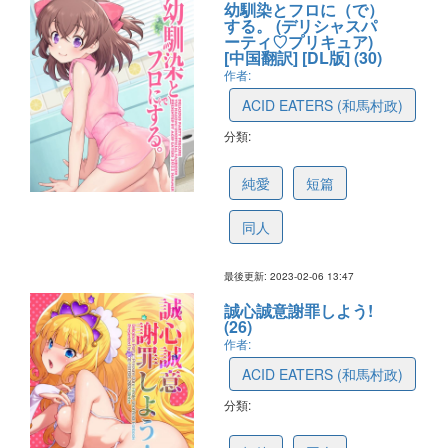
幼馴染とフロに（で）
する。 (デリシャスパ
ーティ♡プリキュア)
[中国翻訳] [DL版] (30)
作者:
ACID EATERS (和馬村政)
分類:
63e27236fd2233468158530c
純愛
短篇
同人
最後更新: 2023-02-06 13:47
誠心誠意謝罪しよう!
(26)
作者:
ACID EATERS (和馬村政)
分類:
63cbf7cf88b0dc390b098d92