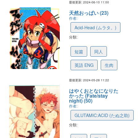
最後更新: 2024-06-10 11:00
天然おっぱい (23)
作者:
Acid-Head (ムラタ。)
分類:
66570726816264383c377ff5
短篇
同人
英語 ENG
生肉
最後更新: 2024-05-28 11:22
はやくおとなになりた
かった (Fate/stay
night) (50)
作者:
GLUTAMIC:ACID (たぬ之助)
分類:
65ec889a4ae51e46097eb9e0