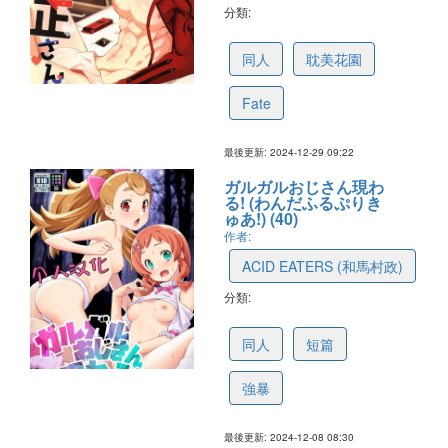
分類:
6493bee05c25ad7a37d6da24
同人
耽美花園
Fate
最後更新: 2024-12-29 09:22
ガルガルおじさん現わ
る! (わんだふるぷりき
ゅあ!) (40)
作者:
ACID EATERS (和馬村政)
分類:
6755b89c1bc5c755a0a41730
同人
短篇
強暴
最後更新: 2024-12-08 08:30