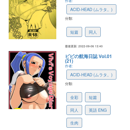
作者:
ACID-HEAD (ムラタ。)
分類:
6319fa8931384e48d7465359
短篇
同人
最後更新: 2022-09-06 13:40
ビビの航海日誌 Vol.01
(21)
作者:
ACID-HEAD (ムラタ。)
分類:
62997033bd4d5417d4f92313
全彩
短篇
同人
英語 ENG
生肉