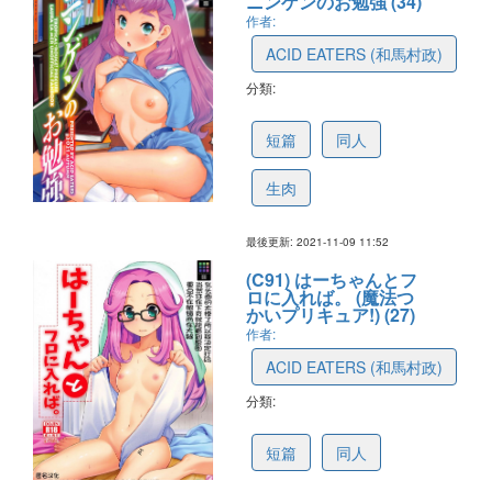
ニンゲンのお勉強 (34)
作者:
ACID EATERS (和馬村政)
分類:
618cc29261803819299deffb
短篇
同人
生肉
最後更新: 2021-11-09 11:52
(C91) はーちゃんとフ
ロに入れば。 (魔法つ
かいプリキュア!) (27)
作者:
ACID EATERS (和馬村政)
分類:
614b8a31f0a35a20918ad329
短篇
同人