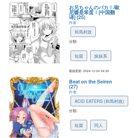
お兄ちゃんのバカ！/歐
尼醬是笨蛋！[中国翻
译] (25)
作者:
和馬村政
分類:
675080241bc5c755a0a3d888
短篇
妹妹系
最後更新: 2024-12-04 04:30
Beat on the Seiren
(27)
作者:
ACID EATERS (和馬村政)
分類:
666869969fd72532e9f40c64
短篇
同人