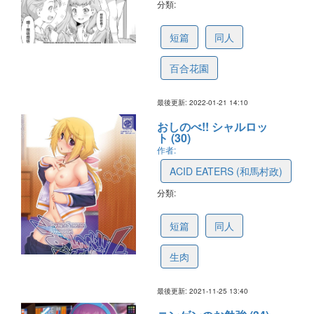
分類:
61ebc9378ddeaf6a622da76c
短篇
同人
百合花園
最後更新: 2022-01-21 14:10
おしのべ!! シャルロッ
ト (30)
作者:
ACID EATERS (和馬村政)
分類:
61a1e33854701b36fd9c8cc5
短篇
同人
生肉
最後更新: 2021-11-25 13:40