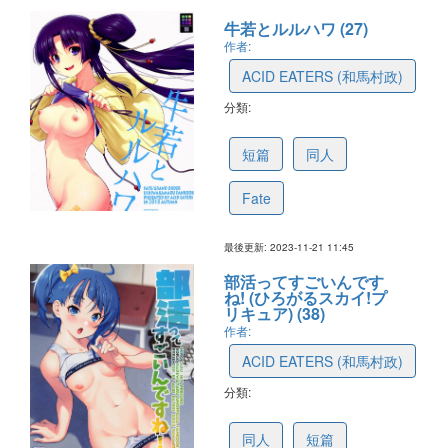
牛若とルルハワ (27)
作者:
ACID EATERS (和馬村政)
分類:
655d9432aef2d52fc43de00c
短篇
同人
Fate
最後更新: 2023-11-21 11:45
部活ってすごいんです
ね! (ひろがるスカイ!プ
リキュア) (38)
作者:
ACID EATERS (和馬村政)
分類:
650dd051a4051f3112f18cf3
同人
短篇