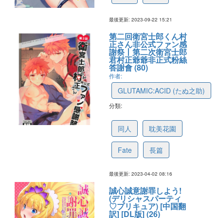
最後更新: 2023-09-22 15:21
第二回衛宮士郎くん村
正さん非公式ファン感
謝祭丨第二次衛宮士郎
君村正爺爺非正式粉絲
答謝會 (80)
作者:
GLUTAMIC:ACID (たぬ之助)
分類:
635bf51a6fda3a2341b08318
同人
耽美花園
Fate
長篇
最後更新: 2023-04-02 08:16
誠心誠意謝罪しよう!
(デリシャスパーティ
♡プリキュア) [中国翻
訳] [DL版] (26)