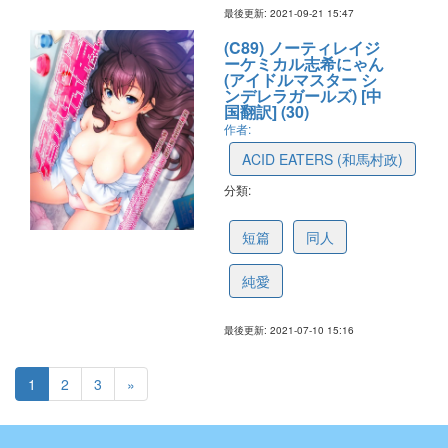
最後更新: 2021-09-21 15:47
(C89) ノーティレイジ
ーケミカル志希にゃん
(アイドルマスター シ
ンデレラガールズ) [中
国翻訳] (30)
作者:
ACID EATERS (和馬村政)
分類:
60e9d2cf9172eb531c49235b
短篇
同人
純愛
最後更新: 2021-07-10 15:16
1
2
3
»