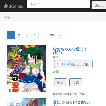
JComic
Search
主頁
1
2
3
4
...
39
»
なおちゃんで遊ぼう
(102)
作者:
U.R.C (桃屋しょう猫)
分類:
5c473b350dc95e0d7a67bc62
同人
長篇
最後更新: 2026-08-03 12:43
夏日 C-ori01-12 (896)