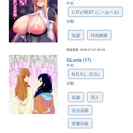
作者:
C.R’s NEST (しーあーる)
分類:
6a4fcfdfe35f1c6127633d3a
短篇
扶他樂園
最後更新: 2026-07-07 06:59
GLoria (17)
作者:
N.D.S.L. (D.S.)
分類:
6a4d34f743aa770c8ab8afba
短篇
同人
百合花園
禁書目錄