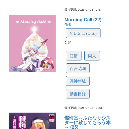
最後更新: 2026-07-08 12:57
Morning Call (22)
作者:
N.D.S.L. (D.S.)
分類:
6a4fcfa9e35f1c6127633d04
短篇
同人
百合花園
圓神領域
禁書目錄
最後更新: 2026-07-08 12:53
懺悔室～ふたなりシス
ターに赦してもらう本
～ (25)