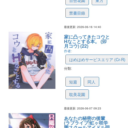
百合花園
東方
禁書目錄
最後更新: 2026-06-16 14:40
家に凸ってきたコウと
Hなことする本。 (卯
月コウ) (22)
作者:
はめはめサービスエリア (Cr-R)
分類:
6a259906ee49d26b3a84e9f2
短篇
同人
耽美花園
最後更新: 2026-06-07 09:23
あなたの秘密の後輩
(ラブライブ!虹ヶ咲学
園スクールアイドル同