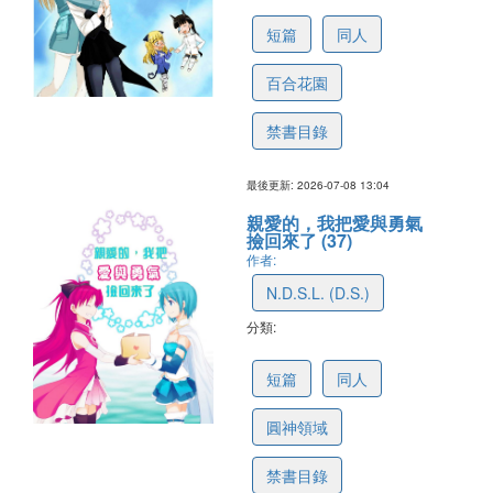
6a4fcfbf8062c413a681497c
短篇
同人
百合花園
禁書目錄
最後更新: 2026-07-08 13:04
親愛的，我把愛與勇氣
撿回來了 (37)
作者:
N.D.S.L. (D.S.)
分類:
6a4fcfaebf471b614c02476e
短篇
同人
圓神領域
禁書目錄