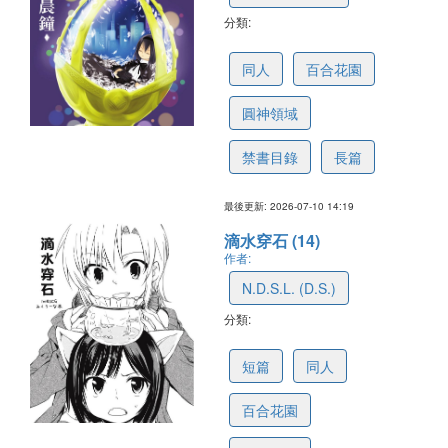
分類:
6a5281df9ca4007726624c9d
同人
百合花園
圓神領域
禁書目錄
長篇
最後更新: 2026-07-10 14:19
滴水穿石 (14)
作者:
N.D.S.L. (D.S.)
分類:
6a5281dc8888d1767c4f3544
短篇
同人
百合花園