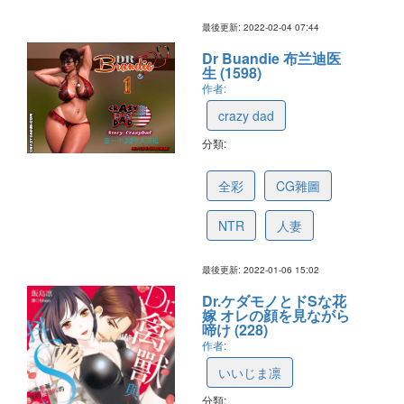
最後更新: 2022-02-04 07:44
Dr Buandie 布兰迪医
生 (1598)
作者:
crazy dad
分類:
61b219da172cac48884594d9
全彩
CG雜圖
NTR
人妻
最後更新: 2022-01-06 15:02
Dr.ケダモノとドSな花
嫁 オレの顔を見ながら
啼け (228)
作者:
いいじま凛
分類: