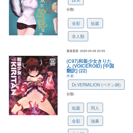
Dr.K
分類:
5eb4347b7ac7771313f8be5b
全彩
短篇
非人類
最後更新: 2020-05-06 20:55
(C97)和装少女きりた
ん (VOICEROID) [中国
翻訳] (22)
作者:
Dr.VERMILION (ペテン師)
分類:
5e66e3679e1fb175abc8bb8d
短篇
同人
全彩
強暴