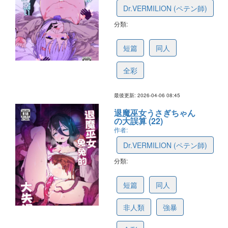
Dr.VERMILION (ペテン師)
分類:
69d7dc74f998a81291f1a6a2
短篇
同人
全彩
最後更新: 2026-04-06 08:45
退魔巫女うさぎちゃん
の大誤算 (22)
作者:
Dr.VERMILION (ペテン師)
分類:
69c16ec8bc0eff7ca0b42b00
短篇
同人
非人類
強暴