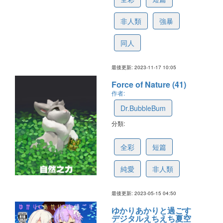
非人類
強暴
同人
最後更新: 2023-11-17 10:05
Force of Nature (41)
作者:
Dr.BubbleBum
分類:
64621f09002228192066d608
全彩
短篇
純愛
非人類
最後更新: 2023-05-15 04:50
ゆかりあかりと過ごす
デジタルえちえち夏空