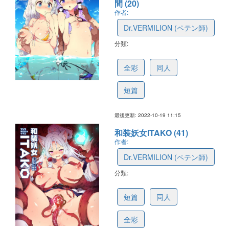
間 (20)
作者:
Dr.VERMILION (ペテン師)
分類:
635125e58623204833360cfc
全彩
同人
短篇
最後更新: 2022-10-19 11:15
和装妖女ITAKO (41)
作者:
Dr.VERMILION (ペテン師)
分類:
61e29e6ea6e0e506d8a541f8
短篇
同人
全彩