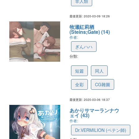
非人類
最後更新: 2020-03-09 18:26
牧瀬紅莉栖
(Steins;Gate) (14)
作者:
ぎんハハ
分類:
5e6300439e1fb175abc8288f
短篇
同人
全彩
CG雜圖
最後更新: 2020-03-06 18:37
あかりサマーランナウ
ェイ (43)
作者:
Dr.VERMILION (ペテン師)