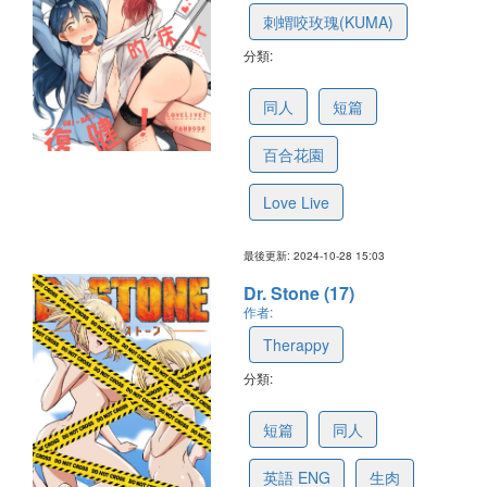
刺蝟咬玫瑰(KUMA)
分類:
6721ce9aea15f504238bcc1c
同人
短篇
百合花園
Love Live
最後更新: 2024-10-28 15:03
Dr. Stone (17)
作者:
Therappy
分類:
670e5d66698c49527cc0049f
短篇
同人
英語 ENG
生肉