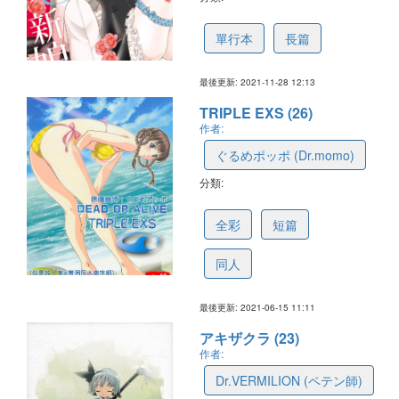
61a3a96d72479a72149d044d
單行本
長篇
最後更新: 2021-11-28 12:13
TRIPLE EXS (26)
作者:
ぐるめポッポ (Dr.momo)
分類:
60ca2061da85a12a9420b7ec
全彩
短篇
同人
最後更新: 2021-06-15 11:11
アキザクラ (23)
作者:
Dr.VERMILION (ペテン師)