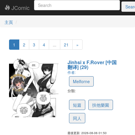
JComic
Sear
主頁
1
2
3
4
...
21
»
Jinhsi x F.Rover [中国
翻译] (29)
作者:
Melforne
分類:
6a74d976572c0d47223fb57f
短篇
扶他樂園
同人
最後更新: 2026-08-06 01:50