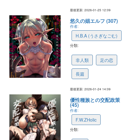
最後更新: 2026-01-25 12:09
悠久の娼エルフ (307)
作者:
H.B.A (うさぎなごむ)
分類:
60a7cfe4705c964612ba3226
非人類
足の恋
長篇
最後更新: 2026-01-24 14:09
優性種族との交配政策
(45)
作者:
F.W.ZHolic
分類:
696a67373d027b7262ae8fbc