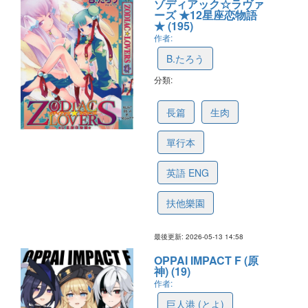
ゾディアック☆ラヴァ
ーズ ★12星座恋物語
★ (195)
作者:
B.たろう
分類:
6a060ad044fcc709402aa675
長篇
生肉
單行本
英語 ENG
扶他樂園
最後更新: 2026-05-13 14:58
OPPAI IMPACT F (原
神) (19)
作者:
巨人港 (とよ)