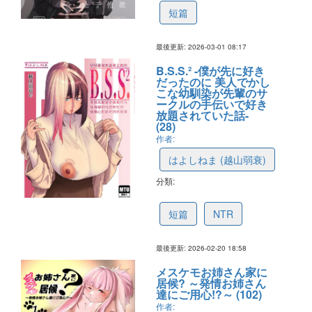
短篇
最後更新: 2026-03-01 08:17
B.S.S.² -僕が先に好き
だったのに 美人でかし
こな幼馴染が先輩のサ
ークルの手伝いで好き
放題されていた話-
(28)
作者:
はよしねま (越山弱衰)
分類:
6999d774a0fb29792b1ab651
短篇
NTR
最後更新: 2026-02-20 18:58
メスケモお姉さん家に
居候? ～発情お姉さん
達にご用心!?～ (102)
作者: