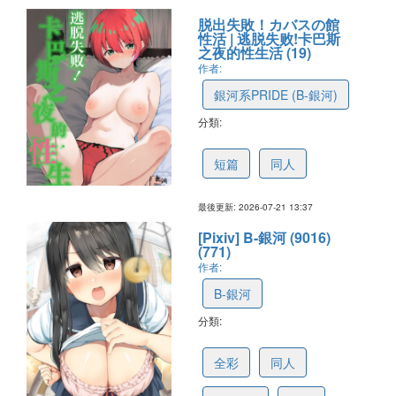
脱出失敗！カバスの館
性活 | 逃脱失败!卡巴斯
之夜的性生活 (19)
作者:
銀河系PRIDE (B-銀河)
分類:
6a60ed2536442f2baa99dad4
短篇
同人
最後更新: 2026-07-21 13:37
[Pixiv] B-銀河 (9016)
(771)
作者:
B-銀河
分類:
5dd1691f12bb44672ebe06af
全彩
同人