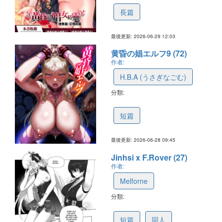
長篇
最後更新: 2026-06-29 12:03
黄昏の娼エルフ9 (72)
作者:
H.B.A (うさぎなごむ)
分類:
6956932621b891596a31982d
短篇
最後更新: 2026-06-28 09:45
Jinhsi x F.Rover (27)
作者:
Melforne
分類:
6a3814404459e60b0d1a72e5
短篇
同人