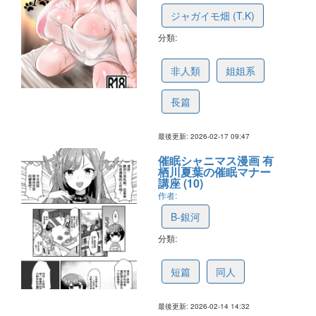
ジャガイモ畑 (T.K)
分類:
68a30d4dfdff165c444754d8
非人類
姐姐系
長篇
最後更新: 2026-02-17 09:47
催眠シャニマス漫画 有
栖川夏葉の催眠マナー
講座 (10)
作者:
B-銀河
分類:
6991f789f028fe791c53e640
短篇
同人
最後更新: 2026-02-14 14:32