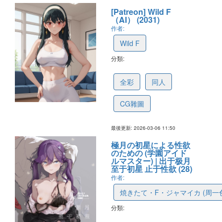
[Patreon] Wild F
（AI） (2031)
作者:
Wild F
分類:
686fdcc7ecd86823a40456bd
全彩
同人
CG雜圖
最後更新: 2026-03-06 11:50
極月の初星による性欲
のための (学園アイド
ルマスター) | 出于极月
至于初星 止于性欲 (28)
作者:
焼きたて・F・ジャマイカ (周一
分類:
69b1a1c3fa8177322ab9ba81