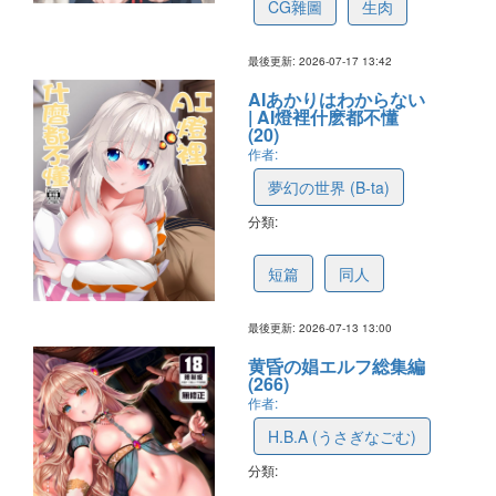
CG雜圖
生肉
最後更新: 2026-07-17 13:42
AIあかりはわからない
| AI燈裡什麽都不懂
(20)
作者:
夢幻の世界 (B-ta)
分類:
6a56799658cf826e0afef7e7
短篇
同人
最後更新: 2026-07-13 13:00
黄昏の娼エルフ総集編
(266)
作者:
H.B.A (うさぎなごむ)
分類:
69e6529978cb3a294787ea16