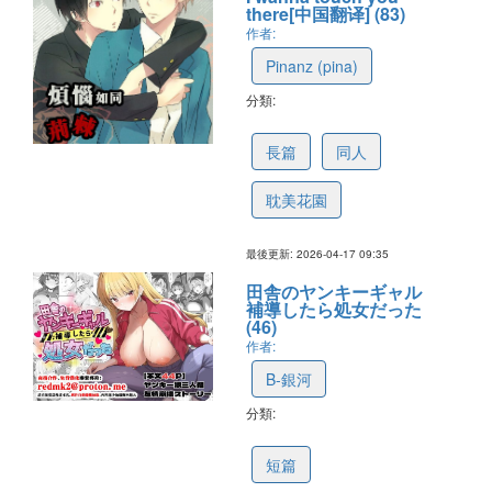
there[中国翻译] (83)
作者:
Pinanz (pina)
分類:
69e25ae6a67d81087bccb9cb
長篇
同人
耽美花園
最後更新: 2026-04-17 09:35
田舎のヤンキーギャル
補導したら処女だった
(46)
作者:
B-銀河
分類:
69cbf9c9d0eadd668931e03c
短篇