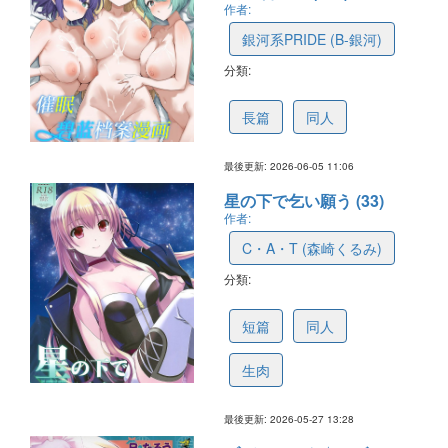
作者:
銀河系PRIDE (B-銀河)
分類:
6a230ca3731c4d0a44c67d39
長篇
同人
最後更新: 2026-06-05 11:06
星の下で乞い願う (33)
作者:
C・A・T (森崎くるみ)
分類:
6a18810cb80ff078007ad959
短篇
同人
生肉
最後更新: 2026-05-27 13:28