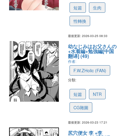
短篇
生肉
性轉換
最後更新: 2026-03-25 08:33
幼なじみはお父さんの
+水着編+勉強編[中国
翻译] (49)
作者:
F.W.ZHolic (FAN)
分類:
69c2c2fabc0eff7ca0b435dc
短篇
NTR
CG雜圖
最後更新: 2026-03-23 17:21
尻穴便女 李 +李