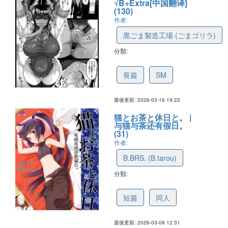
√B+Extra[中国翻译]
(130)
作者:
黒ごま製造工場 (ごまゴリラ)
分類:
6963e51762f5b31a8213358e
長篇
SM
最後更新: 2026-03-16 19:22
猫とお茶と休日と。 |
与猫与茶还有假日。
(31)
作者:
B.BRS. (B.tarou)
分類:
69af01aca818ea79e53dd261
短篇
同人
最後更新: 2026-03-08 12:31