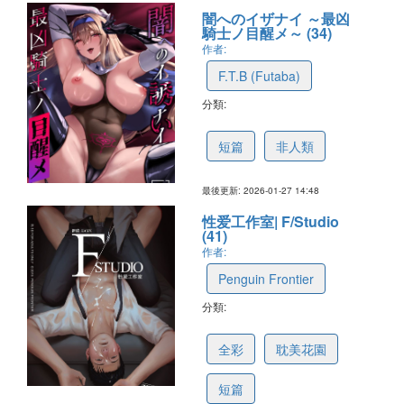
闇へのイザナイ ～最凶
騎士ノ目醒メ～ (34)
作者:
F.T.B (Futaba)
分類:
697b85289df9e4065224ab52
短篇
非人類
最後更新: 2026-01-27 14:48
性爱工作室| F/Studio
(41)
作者:
Penguin Frontier
分類:
6978ec36b1d3ee539d5eb15e
全彩
耽美花園
短篇