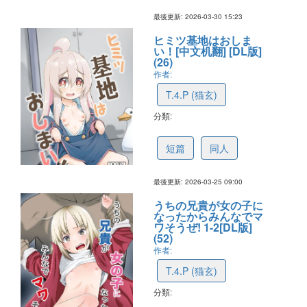
最後更新: 2026-03-30 15:23
ヒミツ基地はおしま
い！[中文机翻] [DL版]
(26)
作者:
T.4.P (猫玄)
分類:
69c4015d3a8c7c4b0a20e767
短篇
同人
最後更新: 2026-03-25 09:00
うちの兄貴が女の子に
なったからみんなでマ
ワそうぜ! 1-2[DL版]
(52)
作者:
T.4.P (猫玄)
分類:
69c4014f17ddbe4b2d2f505b