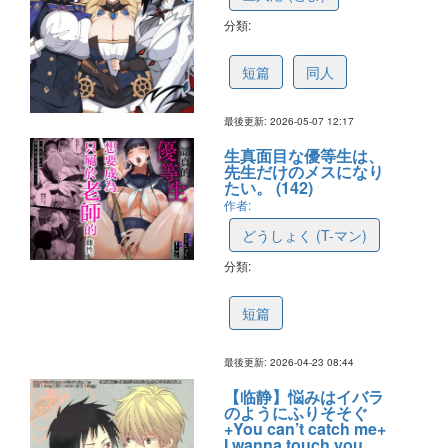
分類:
69fcca4011f9a46305efb02e
短篇
同人
最後更新: 2026-05-07 12:17
生真面目な優等生は、
先生だけのメスになり
たい。 (142)
作者:
どうしょく (T-マン)
分類:
67fbad9ed35981190101abcf
短篇
最後更新: 2026-04-23 08:44
【临静】悩みはイバラ
のようにふりそそぐ
+You can’t catch me+
I wanna touch you