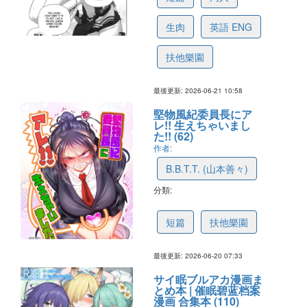
生肉
英語 ENG
扶他樂園
最後更新: 2026-06-21 10:58
堅物風紀委員長にア
レ!! 生えちゃいまし
た!! (62)
作者:
B.B.T.T. (山本善々)
分類:
6a342d407b3eea63a141206d
短篇
扶他樂園
最後更新: 2026-06-20 07:33
サイ眠ブルアカ漫画ま
とめ本 | 催眠碧蓝档案
漫画 合集本 (110)