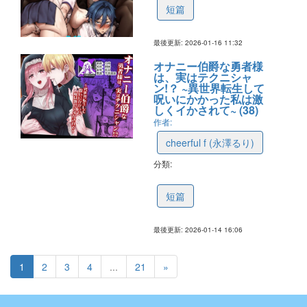
短篇
最後更新: 2026-01-16 11:32
オナニー伯爵な勇者様
は、実はテクニシャ
ン!？ ~異世界転生して
呪いにかかった私は激
しくイかされて~ (38)
作者:
cheerful f (永澤るり)
分類:
69691ad53d027b7262ae836d
短篇
最後更新: 2026-01-14 16:06
1
2
3
4
...
21
»