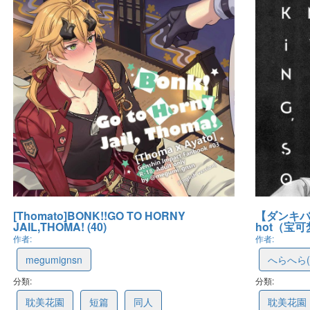
[Thomato]BONK!!GO TO HORNY
【ダンキバ
JAIL,THOMA! (40)
hot（宝可梦
作者:
作者:
megumignsn
へらへら(O
分類:
6852453ac1fab23d1d3fe3a1
分類:
67f5100
耽美花園
短篇
同人
耽美花園