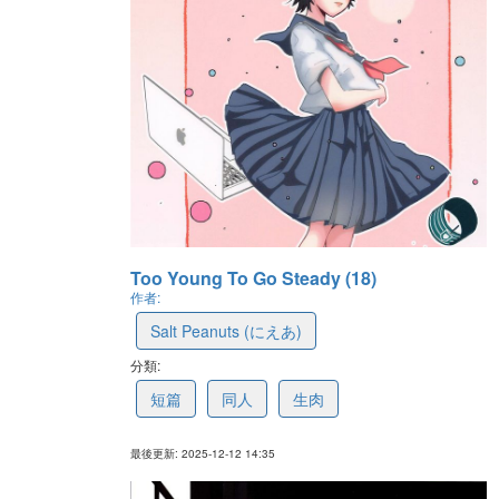
Too Young To Go Steady (18)
作者:
Salt Peanuts (にえあ)
分類:
693d799924c82f2df666b9d1
短篇
同人
生肉
最後更新: 2025-12-12 14:35