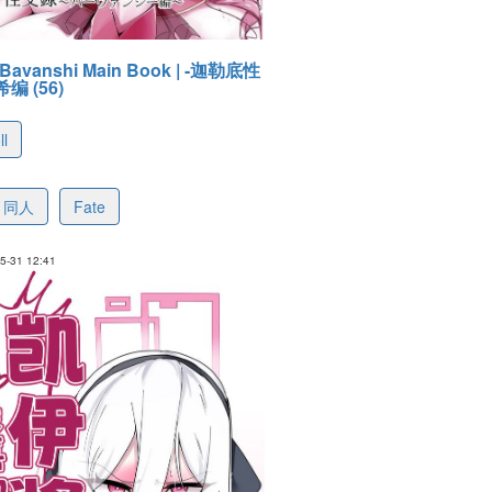
 Bavanshi Main Book | -迦勒底性
编 (56)
ll
296b60a27d7e81927
同人
Fate
-31 12:41