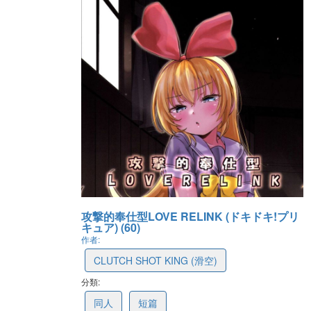
攻撃的奉仕型LOVE RELINK (ドキドキ!プリ
キュア) (60)
作者:
CLUTCH SHOT KING (滑空)
分類:
6832938e1980a419552fccc1
同人
短篇