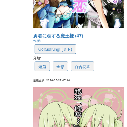
勇者に恋する魔王様 (47)
作者:
Go!Go!King! (ミト)
分類:
6a1b2b2dc1b59e5662203b41
短篇
全彩
百合花園
最後更新: 2026-05-27 07:44