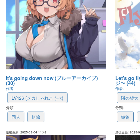
it's going down now (ブルーアーカイブ)
Let's go
(30)
ジ〜 (44)
作者:
作者:
LV426 (メカしゃれこうべ)
隣の柴犬 
分類:
68ba2c879ec5f962bab31f21
分類:
68a07b5
同人
短篇
短篇
最後更新: 2025-09-04 11:42
最後更新: 2025-08