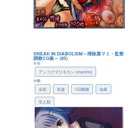
SNEAK IN DIABOLISM～掃除屋マミ・監禁
調教CG集～ (85)
作者:
アンコクマリモカン (marimo)
分類:
63e9f9d2035cf86376a6dcb6
全彩
長篇
CG雜圖
強暴
非人類
最後更新: 2023-02-11 16:24