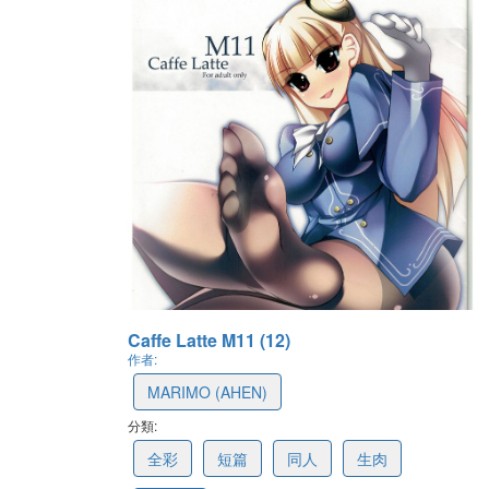
最後更新: 2021-10-07 11:20
Caffe Latte M11 (12)
作者:
MARIMO (AHEN)
分類:
61606ef7b768b87fe065f659
全彩
短篇
同人
生肉