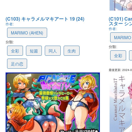
(C103) キャラメルマキアート 19 (24)
(C101) C
スター シン
作者:
作者:
MARIMO (AHEN)
MARIMO 
分類:
6604341b37b01d09b500ab51
分類:
660433c
全彩
短篇
同人
生肉
全彩
足の恋
最後更新: 2024-03
最後更新: 2024-03-27 11:00