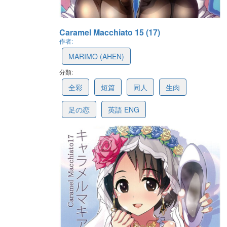
Caramel Macchiato 15 (17)
作者:
MARIMO (AHEN)
分類:
666a72259fd72532e9f4231a
全彩
短篇
同人
生肉
足の恋
英語 ENG
最後更新: 2024-06-12 11:04