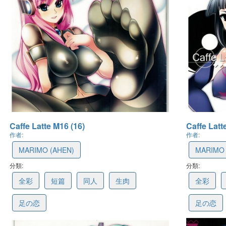
Caffe Latte M16 (16)
Caffe Latt
作者:
作者:
MARIMO (AHEN)
MARIMO 
分類:
61606f1cfae2ba01316575f1
分類:
61606f0
全彩
短篇
同人
生肉
全彩
足の恋
足の恋