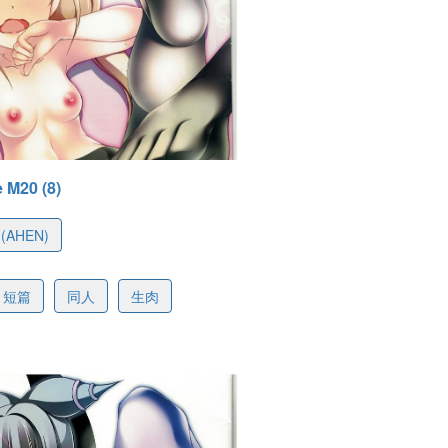
e M20 (8)
(AHEN)
1c06da22e442149f0
短篇
同人
生肉
-07 11:23