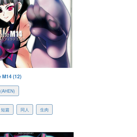
e M14 (12)
(AHEN)
70885467fea09a706
短篇
同人
生肉