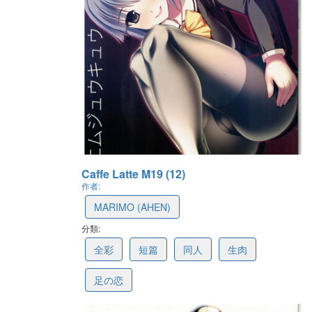
Caffe Latte M19 (12)
作者:
MARIMO (AHEN)
分類:
61606f2efae2ba0131657608
全彩
短篇
同人
生肉
足の恋