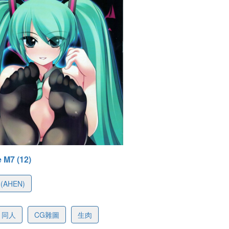
-07 11:16
e M7 (12)
(AHEN)
ac06da22e442149c2
同人
CG雜圖
生肉