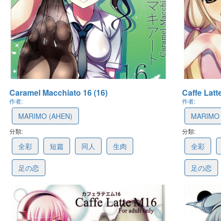
Caramel Macchiato 16 (16)
Caffe Latt
作者:
作者:
MARIMO (AHEN)
MARIMO 
分類:
63aaf41bea0ba969e409b112
分類:
61606f3
全彩
短篇
同人
生肉
全彩
足の恋
足の恋
最後更新: 2022-12-27 11:49
最後更新: 2021-10