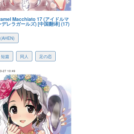
aramel Macchiato 17 (アイドルマ
デレラガールズ) [中国翻译] (17)
(AHEN)
96e4c6a09ba55b659
短篇
同人
足の恋
-27 10:49