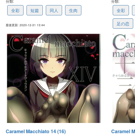
分類:
5fee09764886745972b7a6d3
分類:
5fee087
全彩
短篇
同人
生肉
全彩
足の恋
最後更新: 2020-12-31 13:44
最後更新: 2020-12
Caramel Macchiato 14 (16)
Caramel M