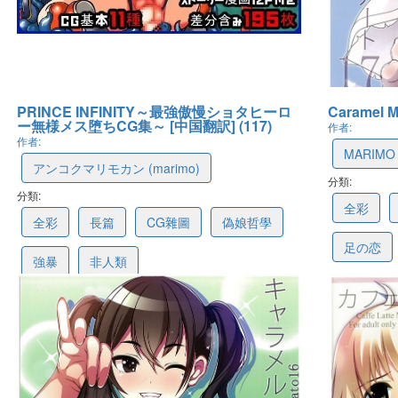
PRINCE INFINITY～最強傲慢ショタヒーロ
Caramel M
ー無様メス堕ちCG集～ [中国翻訳] (117)
作者:
作者:
MARIMO 
アンコクマリモカン (marimo)
分類:
64006e3
分類:
659941cbd65b2261e79c467c
全彩
全彩
長篇
CG雜圖
偽娘哲學
足の恋
強暴
非人類
最後更新: 2023-03
最後更新: 2024-01-05 13:55