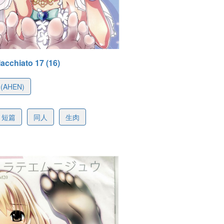
acchiato 17 (16)
(AHEN)
d6876a91431bcbf32
短篇
同人
生肉
-01 11:48