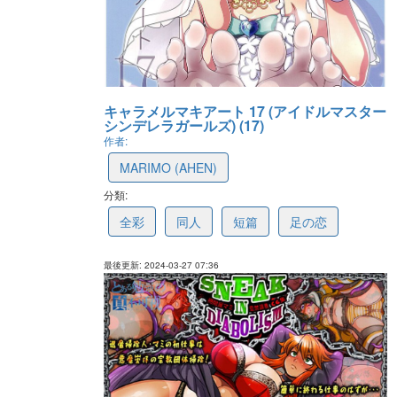
キャラメルマキアート 17 (アイドルマスター
シンデレラガールズ) (17)
作者:
MARIMO (AHEN)
分類:
660431f16e4c6a09ba55b4dc
全彩
同人
短篇
足の恋
最後更新: 2024-03-27 07:36