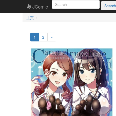
JComic
Search
主頁
1
2
»