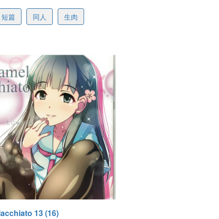
af62e385947f09b5c
短篇
同人
生肉
-31 13:04
acchiato 13 (16)