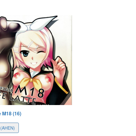
-07 11:08
e M18 (16)
(AHEN)