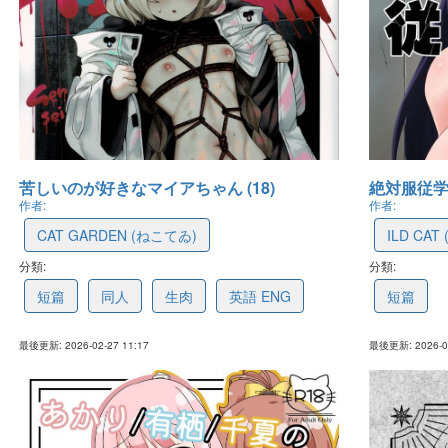
苦しいのが好きなマイアちゃん (18)
絶対服従学園
作者:
作者:
CAT GARDEN (ねこてゐ)
ILD CA
分類:
69a1d40e8b948532f79111ec
分類:
6436054
短篇
同人
生肉
英語 ENG
短篇
最後更新: 2026-02-27 11:17
最後更新: 2026-01