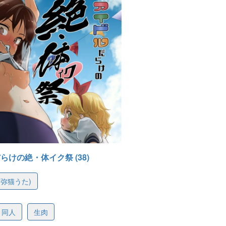
らけの絶・体イク祭 (38)
T (弥猫うた)
7c1e923342f6ed016
同人
生肉