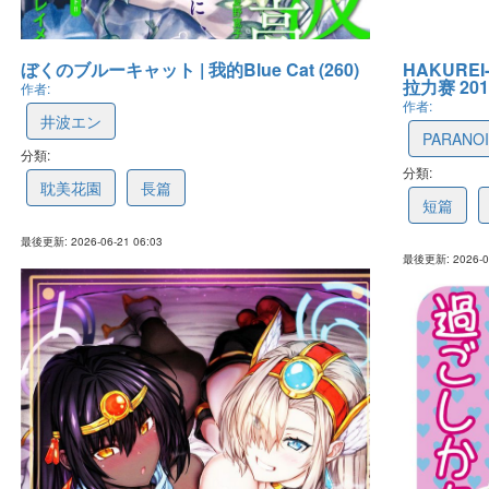
ぼくのブルーキャット | 我的Blue Cat (260)
HAKUREI
拉力赛 2010
作者:
作者:
井波エン
PARANO
分類:
67e8b7eac50474465e906f5b
分類:
6a19d64
耽美花園
長篇
短篇
最後更新: 2026-06-21 06:03
最後更新: 2026-05