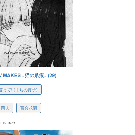
W MAKES ~猫の爪痕~ (29)
って! (まちの宵子)
88e292c2ce951193c
同人
百合花園
-10 15:46