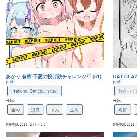
あかり 有栖 千夏の投げ銭チャレンジ♡ (51)
CAT CLA
作者:
作者:
Irrational Cat (ねいぴあ)
好きって言
分類:
6942cad50d8db1127ed90683
分類:
6913707
全彩
短篇
同人
生肉
短篇
最後更新: 2025-12-17 11:10
最後更新: 2025-11