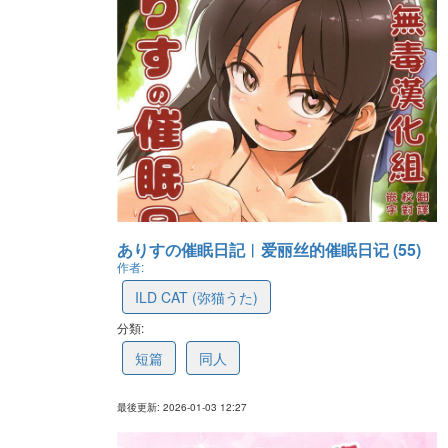
ありすの催眠日記︱爱丽丝的催眠日记 (55)
作者:
ILD CAT (弥猫うた)
分類:
5eefa116ebb6df549d82e682
短篇
同人
最後更新: 2026-01-03 12:27