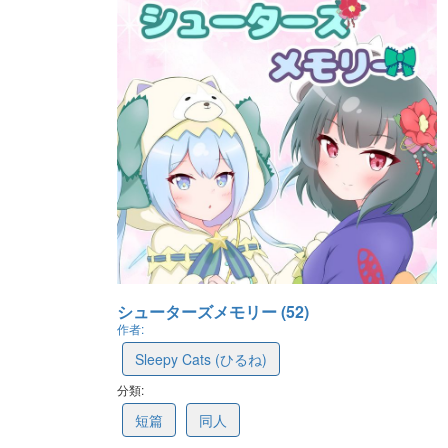
シューターズメモリー (52)
作者:
Sleepy Cats (ひるね)
分類:
679121dbd219f41a1b4e412a
短篇
同人