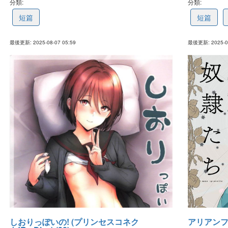
分類:
689b45fcdf39b869edab0ec9
分類:
689499f
短篇
短篇
最後更新: 2025-08-07 05:59
最後更新: 2025-08
しおりっぽいの! (プリンセスコネク
アリアンフロ