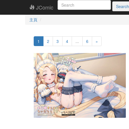
JComic
Search
主頁
1
2
3
4
...
6
»