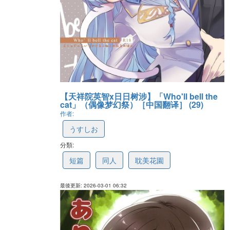
【天祥院英智x日日树涉】「Who'll bell the
cat」（偶像梦幻祭）［中国翻译］ (29)
作者:
うすしお
分類:
69a477b9e07a994a570c822f
短篇
同人
耽美花園
最後更新: 2026-03-01 06:32