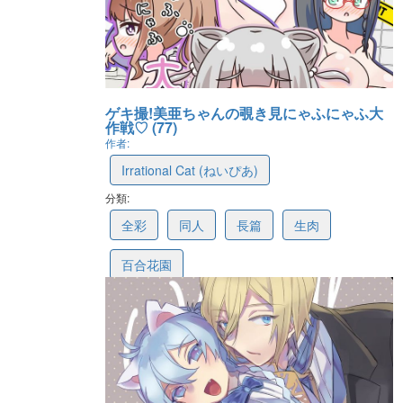
ゲキ撮!美亜ちゃんの覗き見にゃふにゃふ大
作戦♡ (77)
作者:
Irrational Cat (ねいぴあ)
分類:
6a060b6808e9c042bb6c24db
全彩
同人
長篇
生肉
百合花園
最後更新: 2026-05-14 11:13