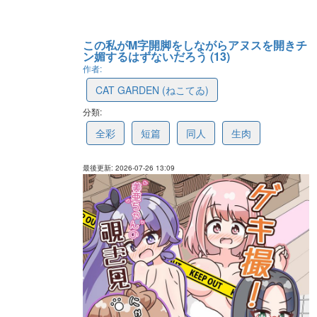
この私がM字開脚をしながらアヌスを開きチ
ン媚するはずないだろう (13)
作者:
CAT GARDEN (ねこてゐ)
分類:
6a678d897d0dc6622bcc19fb
全彩
短篇
同人
生肉
最後更新: 2026-07-26 13:09