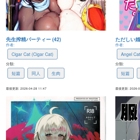
先生搾精パーティー (42)
ただしい婚
作者:
作者:
Cigar Cat (Cigar Cat)
Angel C
分類:
69f0f7a550a8b75e3e9d7907
分類:
69c7fd1
短篇
同人
生肉
短篇
最後更新: 2026-04-28 11:47
最後更新: 2026-03