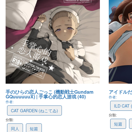
手のひらの恋人ごっこ (機動戦士Gundam
アイドルだ
GQuuuuuuX) | 手掌心的恋人游戏 (40)
作者:
作者:
ILD CA
CAT GARDEN (ねこてゐ)
分類:
68b7147
分類:
68c02cae0f2e943aa2d91518
短篇
同人
短篇