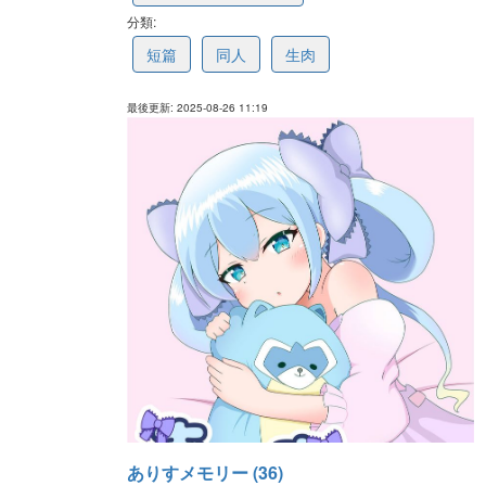
分類:
68af2e12d37d4c19d9e0780f
短篇
同人
生肉
最後更新: 2025-08-26 11:19
ありすメモリー (36)