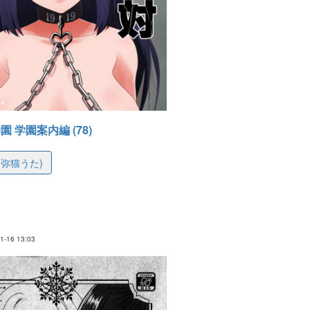
 学園案内編 (78)
T (弥猫うた)
220ceeb5f53c0ad61
-16 13:03