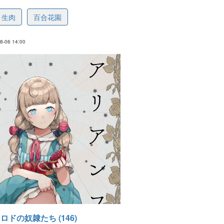
55ea0fb36b47a9e7a
生肉
百合花園
-06 14:00
ドの奴隷たち (146)