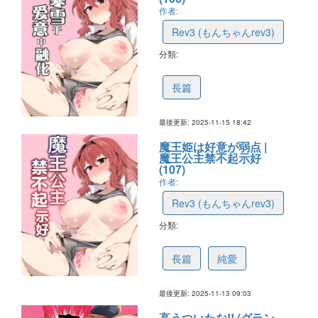
作者:
Rev3 (もんちゃんrev3)
分類:
691c97dee710fb4468567d3a
長篇
最後更新: 2025-11-15 18:42
魔王姫は好意が弱点 |
魔王公主禁不起示好
(107)
作者:
Rev3 (もんちゃんrev3)
分類:
69175afdf52def48205a4751
長篇
純愛
最後更新: 2025-11-13 09:03
高うついたな!! (グラン