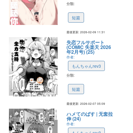
分類:
698ca842d62df41d8b5f6145
短篇
最後更新: 2026-02-09 11:31
失恋フルサポート
(COMIC 失楽天 2026
年2月号) (25)
作者:
もんちゃんrev3
分類:
698a09294313ca467ef7b66c
短篇
最後更新: 2026-02-07 05:09
ハメてのばす | 无套拉
伸 (24)
作者:
もんちゃんrev3