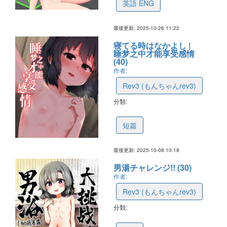
英語 ENG
最後更新: 2025-10-26 11:22
寝てる時はなかよし |
睡梦之中才能享受感情
(40)
作者:
Rev3 (もんちゃんrev3)
分類:
68e92cb86af87b1bd7c5c45a
短篇
最後更新: 2025-10-08 10:18
男湯チャレンジ!! (30)
作者:
Rev3 (もんちゃんrev3)
分類:
68e64eef40524f74e62f343a