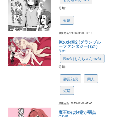
分類:
69876d5fb389651b64dc1083
短篇
最後更新: 2026-02-06 12:16
俺のお空2 (グランブル
ーファンタジー) (21)
作者:
Rev3 (もんちゃんrev3)
分類:
69344461ab7ec82d565da000
碧藍幻想
同人
短篇
最後更新: 2025-12-06 07:40
魔王姫は好意が弱点
(106)