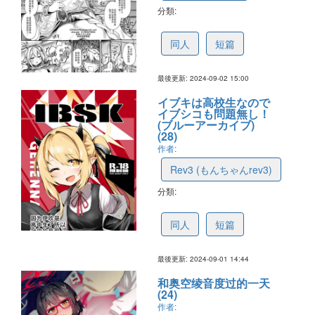
分類:
66d71df9a9a2f6388f51df0d
同人
短篇
最後更新: 2024-09-02 15:00
イブキは高校生なので
イブシコも問題無し！
(ブルーアーカイブ)
(28)
作者:
Rev3 (もんちゃんrev3)
分類:
66d5ce3be33b5b3854666189
同人
短篇
最後更新: 2024-09-01 14:44
和奥空绫音度过的一天
(24)
作者: