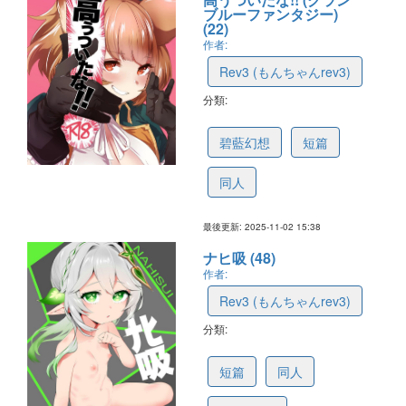
ブルーファンタジー)
(22)
作者:
Rev3 (もんちゃんrev3)
分類:
6908d423be6dee65fccd73ea
碧藍幻想
短篇
同人
最後更新: 2025-11-02 15:38
ナヒ吸 (48)
作者:
Rev3 (もんちゃんrev3)
分類:
672f8031a6890b0da009b42b
短篇
同人