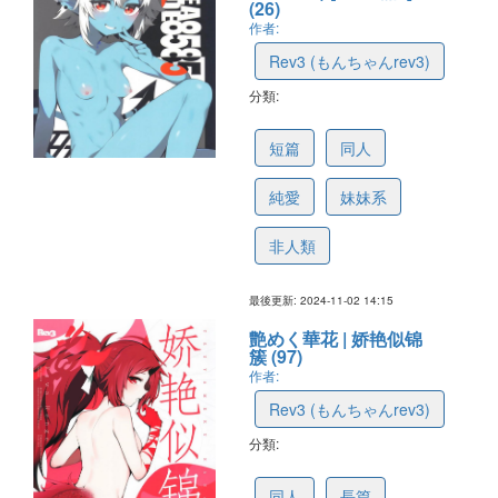
(26)
作者:
Rev3 (もんちゃんrev3)
分類:
6727ab09c3f4b60dae1afa72
短篇
同人
純愛
妹妹系
非人類
最後更新: 2024-11-02 14:15
艶めく華花 | 娇艳似锦
簇 (97)
作者:
Rev3 (もんちゃんrev3)
分類:
671133de882b1c237b9e0047
同人
長篇