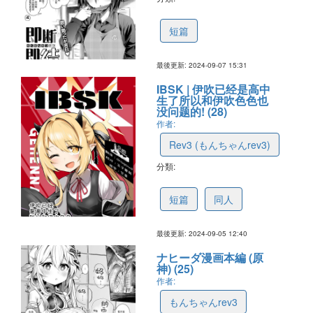
66ddc88bd745ca758cdfeb76
短篇
最後更新: 2024-09-07 15:31
IBSK | 伊吹已经是高中
生了所以和伊吹色色也
没问题的! (28)
作者:
Rev3 (もんちゃんrev3)
分類:
66db1d20d745ca758cdfdb3c
短篇
同人
最後更新: 2024-09-05 12:40
ナヒーダ漫画本編 (原
神) (25)
作者:
もんちゃんrev3