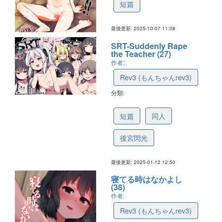
短篇
最後更新: 2025-10-07 11:08
SRT-Suddenly Rape
the Teacher (27)
作者:
Rev3 (もんちゃんrev3)
分類:
6783f5d4c55ddc667c7210b9
短篇
同人
後宮閃光
最後更新: 2025-01-12 12:50
寝てる時はなかよし
(38)
作者:
Rev3 (もんちゃんrev3)