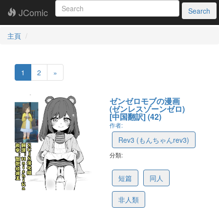
JComic
Search
主頁
1
2
»
ゼンゼロモブの漫画
(ゼンレスゾーンゼロ)
[中国翻訳] (42)
作者:
Rev3 (もんちゃんrev3)
分類:
6990ac9811f7f05be2a133cd
短篇
同人
非人類