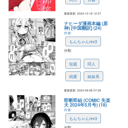
最後更新: 2024-10-18 12:37
ナヒーダ漫画本編 (原
神) [中国翻訳] (24)
作者:
もんちゃんrev3
分類:
66ddcbdde50c9326a5f0ca98
短篇
同人
純愛
妹妹系
最後更新: 2024-09-08 07:06
即断即結 (COMIC 失楽
天 2024年5月号) (18)
作者:
もんちゃんrev3
分類: