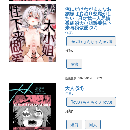
俺にだけわがままなお
嬢様はお泊り交尾がし
たい | 只对我一人尽情
撒娇的大小姐想要住下
来与我做爱 (37)
作者:
Rev3 (もんちゃんrev3)
分類:
69c02b888da9e04e5598e65a
短篇
最後更新: 2026-03-21 09:20
大人 (24)
作者:
Rev3 (もんちゃんrev3)
分類:
69b452151487b844c2125ff8
短篇
同人