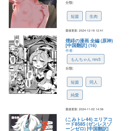
分類:
676593a372a2d055b1d459f2
短篇
生肉
最後更新: 2024-12-19 12:41
煙緋の漫画 全編 (原神)
[中国翻訳] (16)
作者:
もんちゃん rev3
分類:
6727ab31ea15f504238c0a22
短篇
同人
純愛
最後更新: 2024-11-02 14:36
(こみトレ44) エリアコ
ード8585 (ゼンレスゾ
ーンゼロ) [中国翻訳]