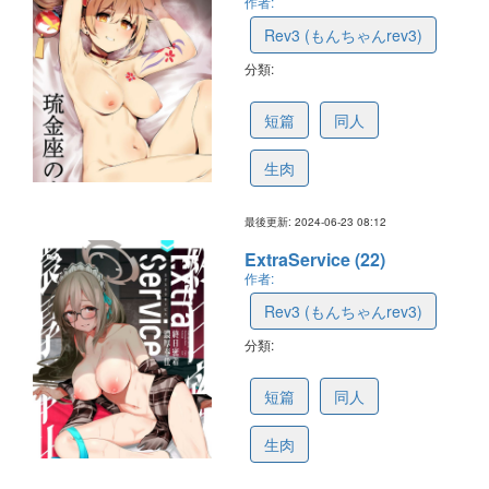
作者:
Rev3 (もんちゃんrev3)
分類:
66790a820d131f7e73575018
短篇
同人
生肉
最後更新: 2024-06-23 08:12
ExtraService (22)
作者:
Rev3 (もんちゃんrev3)
分類:
6676e71218c02b09a79e9d01
短篇
同人
生肉