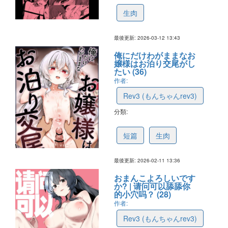
生肉
最後更新: 2026-03-12 13:43
俺にだけわがままなお
嬢様はお泊り交尾がし
たい (36)
作者:
Rev3 (もんちゃんrev3)
分類:
698e142339516746924322d7
短篇
生肉
最後更新: 2026-02-11 13:36
おまんこよろしいです
か? | 请问可以舔舔你
的小穴吗？ (28)
作者:
Rev3 (もんちゃんrev3)