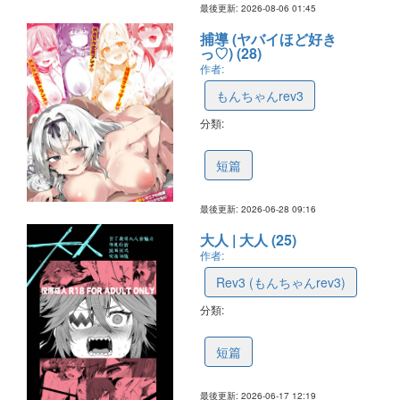
最後更新: 2026-08-06 01:45
捕導 (ヤバイほど好き
っ♡) (28)
作者:
もんちゃんrev3
分類:
6a413ff5845aa82b2c1fe3d7
短篇
最後更新: 2026-06-28 09:16
大人 | 大人 (25)
作者:
Rev3 (もんちゃんrev3)
分類:
6a3ac5e7d126e73e86f71a01
短篇
最後更新: 2026-06-17 12:19