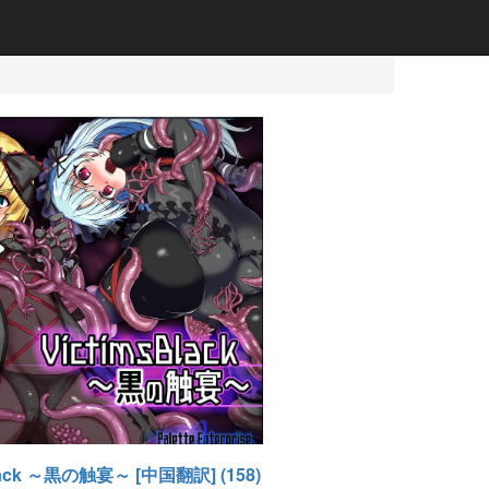
Black ～黒の触宴～ [中国翻訳] (158)