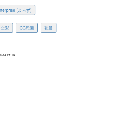
Enterprise (よろず)
9c3980d1c4d30d589
全彩
CG雜圖
強暴
-14 21:16