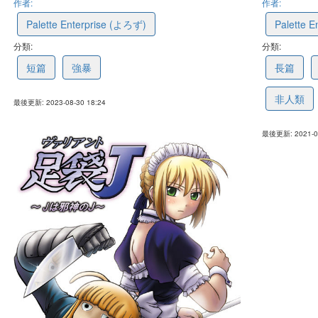
作者:
作者:
Palette Enterprise (よろず)
Palette 
分類:
64f1c5e419931c2a527cba2f
分類:
60c85e5
短篇
強暴
長篇
非人類
最後更新: 2023-08-30 18:24
最後更新: 2021-06