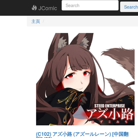
JComic
Search
主頁
(C102) アズ小路 (アズールレーン) [中国翻