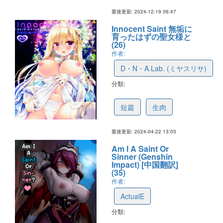
最後更新: 2024-12-19 06:47
Innocent Saint 無垢に
育ったはずの聖女様と
(26)
作者:
D・N・A.Lab. (ミヤスリサ)
分類:
662678d35fe9ef5782ee84e3
短篇
生肉
最後更新: 2024-04-22 13:05
Am I A Saint Or
Sinner (Genshin
Impact) [中国翻訳]
(35)
作者:
ActualE
分類:
64f62cdfd3e3f5369efe44a5