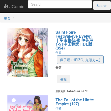
JComic
Search
主頁
Saint Foire
Festival/eve Evelyn
｜聖市集祭/夜 伊芙琳
1-5 [中国翻訳] [DL版]
(354)
作者:
床子屋 (HEIZO, 鬼頭えん)
分類:
6953f20530d71d5d8bc46d1c
長篇
最後更新: 2026-01-04 10:02
The Fall of the Hittite
Empire (127)
作者: