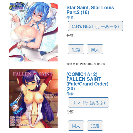
Star Saint, Star Louis
Part.2 (18)
作者:
C.R's NEST (しーあーる)
分類:
5b36311bc778dd1f312ef616
短篇
同人
最後更新: 2018-06-29 05:36
(COMIC1☆12)
FALLEN SAINT
(Fate/Grand Order)
(30)
作者:
リンゴヤ (あるぷ)
分類:
5a2015f0efcb6463db5b2c6f
同人
短篇