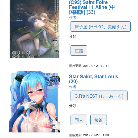
(C93) Saint Foire
Festival 11 Aline [中
国翻訳] (33)
作者:
床子屋 (HEIZO、鬼頭えん)
分類:
5d34b8ecb310f6330b7155d6
短篇
最後更新: 2019-07-21 12:41
Star Saint, Star Louis
(20)
作者:
C.R's NEST (しーあーる)
分類:
5c4db7a9323dc17c648365ad
同人
短篇
最後更新: 2019-01-27 04:30