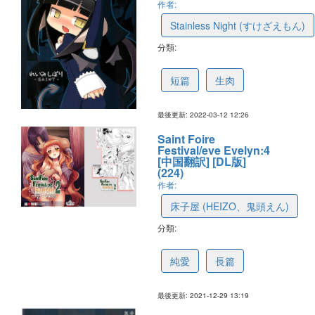
作者:
Stainless Night (すけざえもん)
分類:
622d532224af3a5d82e27627
短篇
生肉
最後更新: 2022-03-12 12:26
Saint Foire
Festival/eve Evelyn:4
[中国翻訳] [DL版]
(224)
作者:
床子屋 (HEIZO、鬼頭えん)
分類:
612c62e94f0ddf38840de4c5
純愛
長篇
最後更新: 2021-12-29 13:19