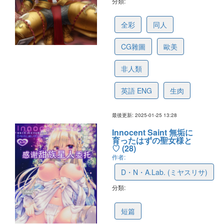
分類:
6795155cf3d2a419eb4e9d79
全彩
同人
CG雜圖
歐美
非人類
英語 ENG
生肉
最後更新: 2025-01-25 13:28
Innocent Saint 無垢に
育ったはずの聖女様と
♡ (28)
作者:
D・N・A.Lab. (ミヤスリサ)
分類:
67643ba2cdd2524968bfa359
短篇