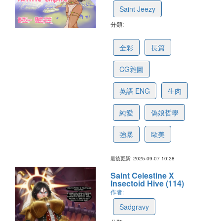
Saint Jeezy
分類:
68bebabb40672720d784209c
全彩
長篇
CG雜圖
英語 ENG
生肉
純愛
偽娘哲學
強暴
歐美
最後更新: 2025-09-07 10:28
Saint Celestine X
Insectoid Hive (114)
作者:
Sadgravy