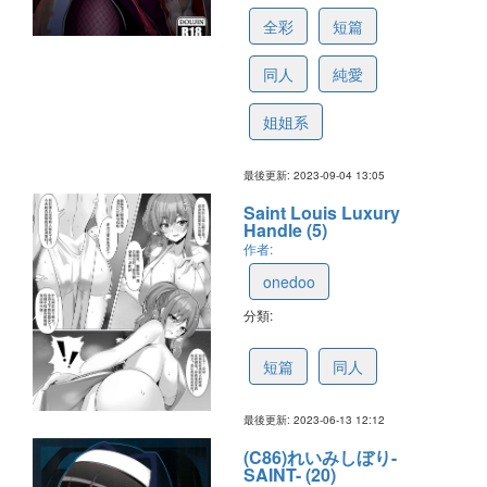
全彩
短篇
同人
純愛
姐姐系
最後更新: 2023-09-04 13:05
Saint Louis Luxury
Handle (5)
作者:
onedoo
分類:
648889242202d63e60ffd396
短篇
同人
最後更新: 2023-06-13 12:12
(C86)れいみしぼり-
SAINT- (20)