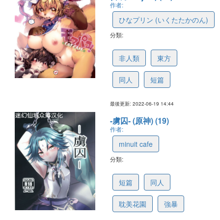
作者:
ひなプリン (いくたたかのん)
分類:
62b082de9b795574487545c1
非人類
東方
同人
短篇
最後更新: 2022-06-19 14:44
-虜囚- (原神) (19)
作者:
minuit cafe
分類:
6240fb536f309e59dbb085fc
短篇
同人
耽美花園
強暴