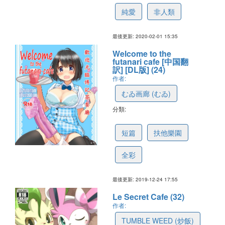
純愛
非人類
最後更新: 2020-02-01 15:35
Welcome to the
futanari cafe [中国翻
訳] [DL版] (24)
作者:
むゐ画廊 (むゐ)
分類:
5e02fee41934254bfca188ab
短篇
扶他樂園
全彩
最後更新: 2019-12-24 17:55
Le Secret Cafe (32)
作者:
TUMBLE WEED (炒飯)