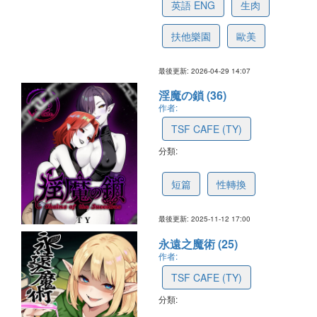
英語 ENG
生肉
扶他樂園
歐美
最後更新: 2026-04-29 14:07
淫魔の鎖 (36)
作者:
TSF CAFE (TY)
分類:
6918a844173d4616b251e7d4
短篇
性轉換
最後更新: 2025-11-12 17:00
永遠之魔術 (25)
作者:
TSF CAFE (TY)
分類:
68a745b16095a039705f1e9c