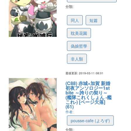
分類:
5c86594e35b667306b1869e6
同人
短篇
耽美花園
偽娘哲學
非人類
最後更新: 2019-03-11 08:01
(C88) 赤城×加賀 新婚
初夜アンソロジー1st
bite ～誇りの契り～
(艦隊これくしょん -艦
これ-) [ページ欠落]
(61)
作者:
pousse-cafe (よろず)
分類: