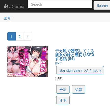
JComic
Search
主頁
1
2
»
デカ乳で誘惑してくる
彼女の妹と裏切りSEX
する話 (54)
作者:
star sign cafe (つんとねい)
分類:
6a27028dcaca8575813052a8
全彩
短篇
NTR