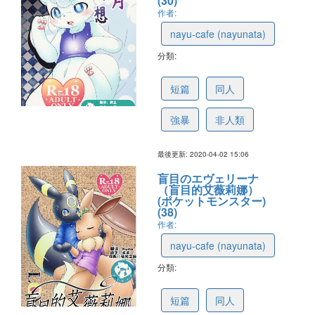
(30)
作者:
nayu-cafe (nayunata)
分類:
5e87569d7622b60641275e9e
短篇
同人
強暴
非人類
最後更新: 2020-04-02 15:06
盲目のエヴェリーナ
（盲目的艾薇莉娜）
(ポケットモンスター)
(38)
作者:
nayu-cafe (nayunata)
分類:
5e3667ba6d8c2c3971354c92
短篇
同人