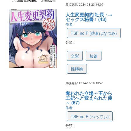
最後更新: 2024-03-23 14:07
人生変更契約 社長♂→
セックス秘書♀ (43)
作者:
TSF no F (佐倉はなつみ)
分類:
65f5f8861c76fe105bc3c16b
全彩
短篇
性轉換
最後更新: 2024-03-16 13:48
奪われた立場～王から
王妃へと変えられた俺
～ (67)
作者:
TSF no F (べってぃ)
分類:
63ed004ec259ed144aeb8571