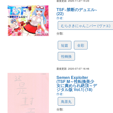
最後更新: 2020-11-27 14:23
TSF~禁断のデュエル~
(22)
作者:
むらさきにゃんこバー (ヴァエ)
分類:
5f0536258f3ce01c4301cd3c
短篇
全彩
性轉換
最後更新: 2020-07-07 16:46
Semen Exploiter
(TSF M～性転換美少
女に責められ絶頂～デ
ジタル版 Vol.1) (18)
作者:
鳥茶丸
分類: