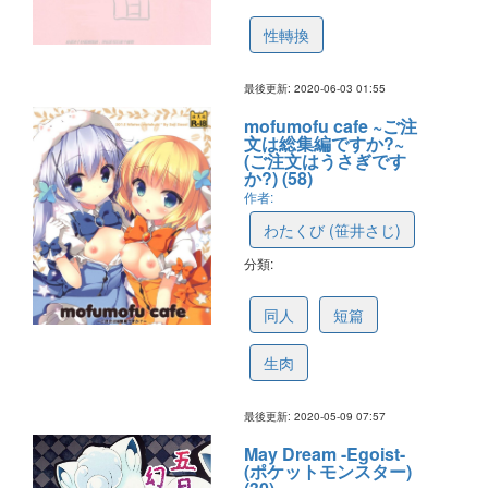
5f1db34cafc04f3cac73972a
性轉換
最後更新: 2020-06-03 01:55
mofumofu cafe ~ご注
文は総集編ですか?~
(ご注文はうさぎです
か?) (58)
作者:
わたくび (笹井さじ)
分類:
5eb67c3f63e4ed12ffc7fad8
同人
短篇
生肉
最後更新: 2020-05-09 07:57
May Dream -Egoist-
(ポケットモンスター)