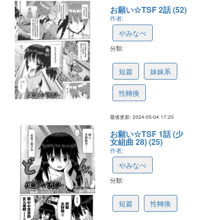
お願い☆TSF 2話 (52)
作者:
やみなべ
分類:
66367240fe2ca401c4b2db29
短篇
妹妹系
性轉換
最後更新: 2024-05-04 17:20
お願い☆TSF 1話 (少
女組曲 28) (25)
作者:
やみなべ
分類:
65ff89a837b01d09b5005a9a
短篇
性轉換