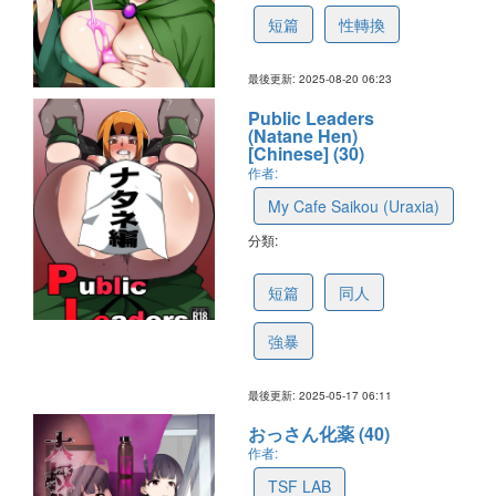
短篇
性轉換
最後更新: 2025-08-20 06:23
Public Leaders
(Natane Hen)
[Chinese] (30)
作者:
My Cafe Saikou (Uraxia)
分類:
68290818d1326c256ef35090
短篇
同人
強暴
最後更新: 2025-05-17 06:11
おっさん化薬 (40)
作者:
TSF LAB