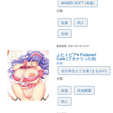
AKABEi SOFT (有葉)
分類:
607c704407edd91d5adb18fb
短篇
同人
生肉
最後更新: 2021-04-18 12:37
ふたトピア♥ Futanari
Cafe (フタナリっ!) (6)
作者:
全日本生えてる會 (まるみや)
分類:
5821898b5f6b9a4f93decabf
短篇
扶他樂園
同人