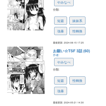
やみなべ
分類:
66b0812004f37c3905204509
短篇
妹妹系
強暴
性轉換
最後更新: 2024-08-15 17:25
お願い☆TSF 3話 (60)
作者:
やみなべ
分類:
663ac1265ab76441685161b1
短篇
性轉換
強暴
最後更新: 2024-05-21 14:30