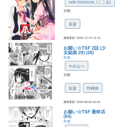
cafe-hotcocoa. (ここあ)
分類:
6694c482a8fb850860a1fcf0
長篇
最後更新: 2024-12-15 13:12
お願い☆TSF 2話 (少
女組曲 29) (28)
作者:
やみなべ
分類:
66ca03d1a56cc81fdcb500c0
短篇
性轉換
最後更新: 2024-08-23 20:03
お願い☆TSF 最终话
(64)
作者: