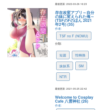
最後更新: 2022-03-26 16:23
存在改変アプリ～自分
の妹に変えられた俺～
(TSFのFのほん 2021
年2号) (35)
作者:
TSF no F (NOMU)
分類:
60ae21c4f4d28d53a9b9c563
短篇
性轉換
妹妹系
SM
NTR
最後更新: 2021-05-25 22:42
Welcome to Cosplay
Cafe 八雲神社 (26)
作者: