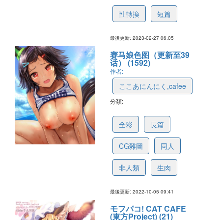
性轉換
短篇
最後更新: 2023-02-27 06:05
赛马娘色图（更新至39
话） (1592)
作者:
ここあにんにく,cafee
分類:
6286649b992b0076e1b19385
全彩
長篇
CG雜圖
同人
非人類
生肉
最後更新: 2022-10-05 09:41
モフパコ! CAT CAFE
(東方Project) (21)