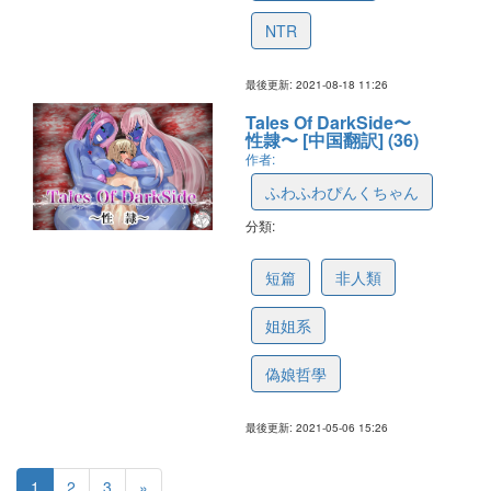
NTR
最後更新: 2021-08-18 11:26
Tales Of DarkSide〜
性隷〜 [中国翻訳] (36)
作者:
ふわふわぴんくちゃん
分類:
60956ac5ed32dd64d8571b55
短篇
非人類
姐姐系
偽娘哲學
最後更新: 2021-05-06 15:26
1
2
3
»