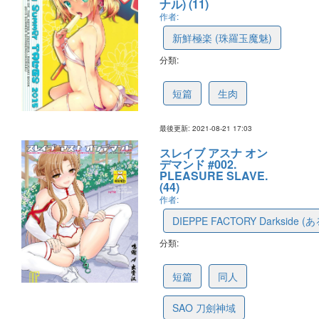
ナル) (11)
作者:
新鮮極楽 (珠羅玉魔魅)
分類:
6121ddd8922a9f4f9807a3b6
短篇
生肉
最後更新: 2021-08-21 17:03
スレイブ アスナ オン
デマンド #002.
PLEASURE SLAVE.
(44)
作者:
DIEPPE FACTORY Darkside 
分類:
611e08bb65118f1cf8e5c2e0
短篇
同人
SAO 刀劍神域