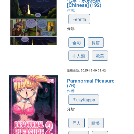
七章：累累疤痕
[Chinese] (192)
作者:
Feretta
分類:
67cc38292df07472e6af64e1
全彩
長篇
非人類
歐美
最後更新: 2025-12-09 03:42
Paranormal Pleasure
(76)
作者:
RiukyKappa
分類:
67d272cf1628b34adaeb731b
同人
歐美