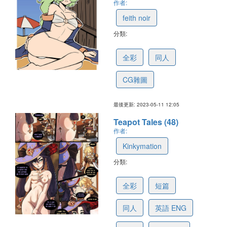
作者:
feith noir
分類:
645db5b1936a6e6390937cbd
全彩
同人
CG雜圖
最後更新: 2023-05-11 12:05
Teapot Tales (48)
作者:
Kinkymation
分類:
6412c5efe0046e07c7f57209
全彩
短篇
同人
英語 ENG