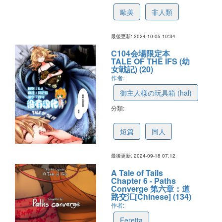
歐美
非人類
最後更新: 2024-10-05 10:34
C104会場限定本
TALE OF THE IFS (幼
女戦記) (20)
作者:
御主人様の玩具箱 (hal)
分類:
66e85ab3fe80d3757d2d523e
短篇
同人
最後更新: 2024-09-18 07:12
A Tale of Tails
Chapter 6 - Paths
Converge 第六章：道
路交汇[Chinese] (134)
作者:
Feretta