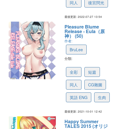
同人
後宮閃光
最後更新: 2022-07-27 13:54
Pleasure Blume
Release - Eula（原
神） (50)
作者:
BruLee
分類:
615932defae2ba0131649a2e
全彩
短篇
同人
CG雜圖
英語 ENG
生肉
最後更新: 2021-10-01 12:42
Happy Summer
TALES 2015 (オリジ