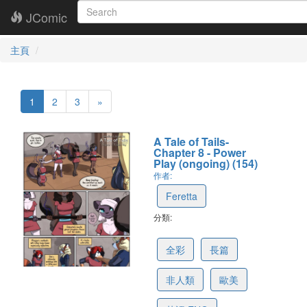
JComic
主頁
1
2
3
»
A Tale of Tails-
Chapter 8 - Power
Play (ongoing) (154)
作者:
Feretta
分類:
67cc38302df07472e6af6546
全彩
長篇
非人類
歐美