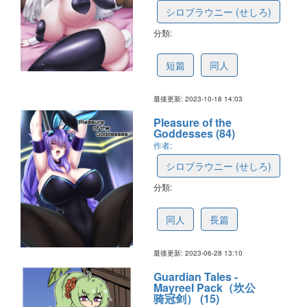
シロブラウニー (せしろ)
分類:
6532434ddab871096d749d06
短篇
同人
最後更新: 2023-10-18 14:03
Pleasure of the
Goddesses (84)
作者:
シロブラウニー (せしろ)
分類:
64857e8ee7cb2f21428e2a78
同人
長篇
最後更新: 2023-06-28 13:10
Guardian Tales -
Mayreel Pack（坎公
骑冠剑） (15)