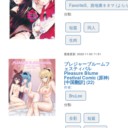
FavoriteS、路地裏キネマ (よ
分類:
6364bd6b7ca9383ba2a4e586
短篇
同人
生肉
最後更新: 2022-11-03 11:51
プレジャーブルームフ
ェスティバル
Pleasure Blume
Festival Comic (原神)
[中国翻訳] (22)
作者:
BruLee
分類:
62e20f256ffdb2030786015a
全彩
短篇