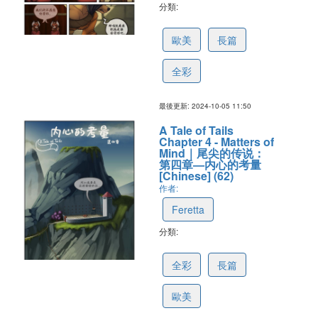
分類:
673388acd86b410bfcd16ccc
歐美
長篇
全彩
最後更新: 2024-10-05 11:50
A Tale of Tails
Chapter 4 - Matters of
Mind｜尾尖的传说：
第四章—内心的考量
[Chinese] (62)
作者:
Feretta
分類:
670292c06fa62d5284bebc39
全彩
長篇
歐美