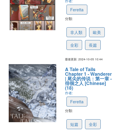
作者:
Feretta
分類:
673388c5a71ab70c099bff5d
非人類
歐美
全彩
長篇
最後更新: 2024-10-05 10:44
A Tale of Tails
Chapter 1 - Wanderer
| 尾尖的传说：第一章 -
徘徊之人 [Chinese]
(18)
作者:
Feretta
分類:
6702926bac7338528e9917b4
短篇
全彩