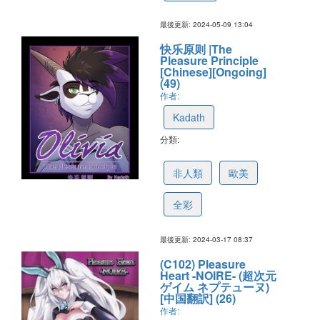
最後更新: 2024-05-09 13:04
快乐原则 |The
Pleasure Principle
[Chinese][Ongoing]
(49)
作者:
Kadath
分類:
65fd835ca0c33530316eb96c
非人類
歐美
全彩
最後更新: 2024-03-17 08:37
(C102) Pleasure
Heart -NOIRE- (超次元
ゲイム ネプテューヌ)
[中国翻訳] (26)
作者: