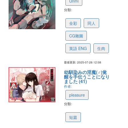
Unmi
分類:
66ab943769476246a98301f2
全彩
同人
CG雜圖
英語 ENG
生肉
最後更新: 2025-07-26 12:08
幼馴染みの淫魔(♂)覚
醒を手伝うことになり
ました (41)
作者:
pleasure
分類:
68553d336dae15694777ad8b
短篇