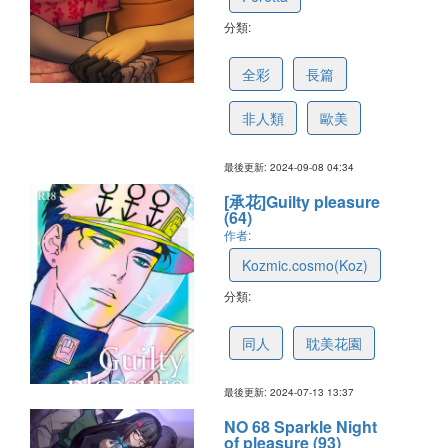
分類:
66e85642fe80d3757d2d4da0
全彩
長篇
非人類
歐美
最後更新: 2024-09-08 04:34
[承花]Guilty pleasure
(64)
作者:
Kozmic.cosmo(Koz)
分類:
6692a8563c092a0865c3215a
同人
耽美花園
最後更新: 2024-07-13 13:37
NO 68 Sparkle Night
of pleasure (93)