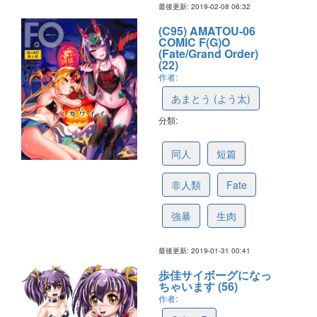
最後更新: 2019-02-08 06:32
(C95) AMATOU-06
COMIC F(G)O
(Fate/Grand Order)
(22)
作者:
あまとう (よう太)
分類:
5c5d473596f1c60594bf697d
同人
短篇
非人類
Fate
強暴
生肉
最後更新: 2019-01-31 00:41
歩佳サイボーグになっ
ちゃいます (56)
作者: