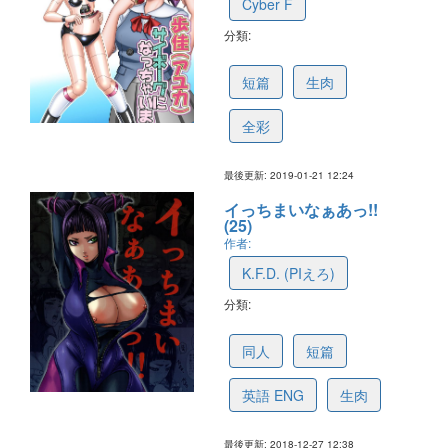
Cyber F
分類:
5c52be6221e7d00852284440
短篇
生肉
全彩
最後更新: 2019-01-21 12:24
イっちまいなぁあっ!!
(25)
作者:
K.F.D. (PIえろ)
分類:
5c3203c12f57191f3a339eb5
同人
短篇
英語 ENG
生肉
最後更新: 2018-12-27 12:38