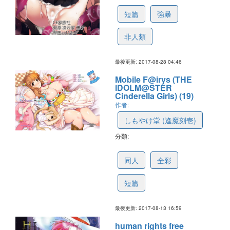
短篇
強暴
非人類
最後更新: 2017-08-28 04:46
Mobile F@irys (THE
iDOLM@STER
Cinderella Girls) (19)
作者:
しもやけ堂 (逢魔刻壱)
分類:
599089046f78e97858e84464
同人
全彩
短篇
最後更新: 2017-08-13 16:59
human rights free