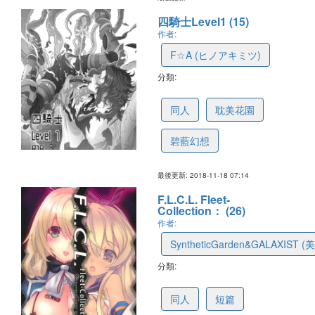
四騎士Level1 (15)
作者:
F☆A (ヒノアキミツ)
分類:
5bf239751beebe45a10b830c
同人
耽美花園
碧藍幻想
最後更新: 2018-11-18 07:14
F.L.C.L. Fleet-
Collection： (26)
作者:
SyntheticGarden&GALAXIST 
分類:
5bf17d65452ce57d6cdd8033
同人
短篇