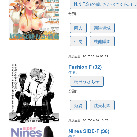
N.N.F.S (の歯, おたべさくら, 
分類:
5913302cd60252074596ea81
同人
圓神領域
生肉
扶他樂園
最後更新: 2017-05-10 05:23
Fashion F (32)
作者:
松田うさち子
分類:
5901c5412c6f1d7e077a13f3
短篇
耽美花園
最後更新: 2017-04-26 16:07
Nines SIDE-F (38)
作者: