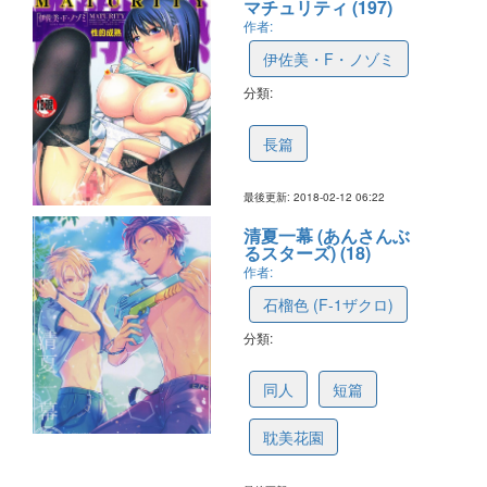
マチュリティ (197)
作者:
伊佐美・F・ノゾミ
分類:
5a8076a9d9bd824f41a81a4f
長篇
最後更新: 2018-02-12 06:22
清夏一幕 (あんさんぶ
るスターズ) (18)
作者:
石榴色 (F-1ザクロ)
分類:
5a490568cdebcb4a82201b90
同人
短篇
耽美花園