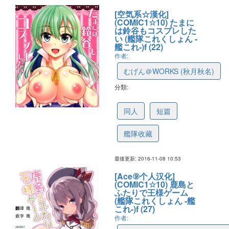
[空気系☆漢化]
(COMIC1☆10) たまに
は鈴谷もコスプレした
い (艦隊これくしょん -
艦これ-)f (22)
作者:
むげん＠WORKS (秋月秋名)
分類:
5821ae935f6b9a4f93f65ad1
同人
短篇
艦隊收藏
最後更新: 2016-11-08 10:53
[Ace⑨个人汉化]
(COMIC1☆10) 鹿島と
ふたりで王様ゲーム
(艦隊これくしょん -艦
これ-)f (27)
作者: