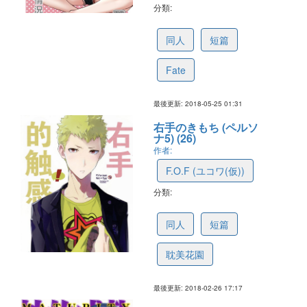
分類:
5b08069dd846f729c4d18b5a
同人
短篇
Fate
最後更新: 2018-05-25 01:31
右手のきもち (ペルソ
ナ5) (26)
作者:
F.O.F (ユコワ(仮))
分類:
5a94b3e48925584fbfd10f14
同人
短篇
耽美花園
最後更新: 2018-02-26 17:17