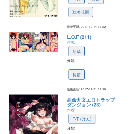
耽美花園
最後更新: 2017-10-14 17:22
L.O.F (211)
作者:
芽草
分類:
59c3278a15c5984c3287115e
長篇
最後更新: 2017-09-21 01:50
射命丸文エロトラップ
ダンジョン (23)
作者:
F/T (けん)
分類:
59a3ec64cb4afe59f4a1f207