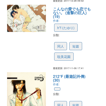
最後更新: 2017-12-28 09:02
こんなの愛でも恋でも
ない。 (進撃の巨人)
(19)
作者:
h*f (たゆり)
分類:
5a03b82e6f05584a3b5348fe
同人
短篇
耽美花園
最後更新: 2017-11-06 17:41
212°F (最遊記外傳)
(30)
作者:
分類:
59e33917ba202b1286b26562
同人
短篇