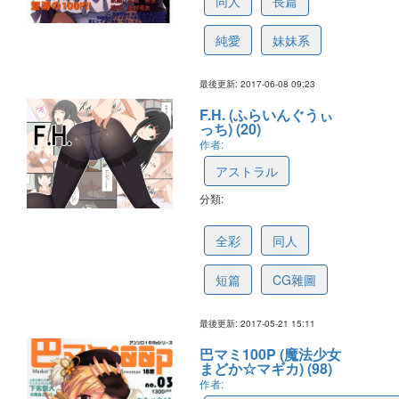
同人
長篇
純愛
妹妹系
最後更新: 2017-06-08 09:23
F.H. (ふらいんぐうぃ
っち) (20)
作者:
アストラル
分類:
5921c3e83990c15778a30227
全彩
同人
短篇
CG雜圖
最後更新: 2017-05-21 15:11
巴マミ100P (魔法少女
まどか☆マギカ) (98)
作者: