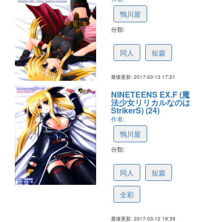
鴨川屋
分類:
58c74f878ef9ed79ab3909cb
同人
短篇
最後更新: 2017-03-13 17:21
NINETEENS EX.F (魔
法少女リリカルなのは
StrikerS) (24)
作者:
鴨川屋
分類:
58c6033fc91ae84c234c4e04
同人
短篇
全彩
最後更新: 2017-03-12 19:39