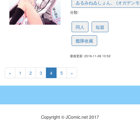
ゐるみねゐしょん。 (オガデンモ
分類:
5821ae5f5f6b9a4f93f644d7
同人
短篇
艦隊收藏
最後更新: 2016-11-08 10:52
«
1
2
3
4
5
»
Copyright © JComic.net 2017