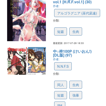
vol.1 [H.R.F.vol.1] (30)
作者:
アルゴラグニア (巫代凪遠)
分類:
597dd66592c786325e19fda9
短篇
生肉
最後更新: 2017-07-28 18:33
中○梓100P (けいおん!)
[DL版] (97)
作者:
N.N.F.S
分類:
596c3c4bdb78c5321a2c276b
同人
生肉
短篇
強暴
SM