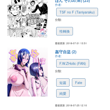
ほん その3のB) (23)
作者:
TSF no F (Taniyaraku)
分類:
5b615369baa50311bef925e5
性轉換
最後更新: 2018-07-31 13:51
姦守自盜 (2)
作者:
F.W.ZHolic (FAN)
分類:
5b588b0afefd171ba5372426
短篇
Fate
純愛
最後更新: 2018-07-25 12:10