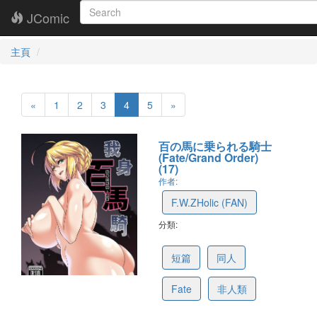
JComic
主頁
«
1
2
3
4
5
»
百の馬に乗られる騎士
(Fate/Grand Order)
(17)
作者:
F.W.ZHolic (FAN)
分類:
5c5d49acb626b57e6514677a
短篇
同人
Fate
非人類