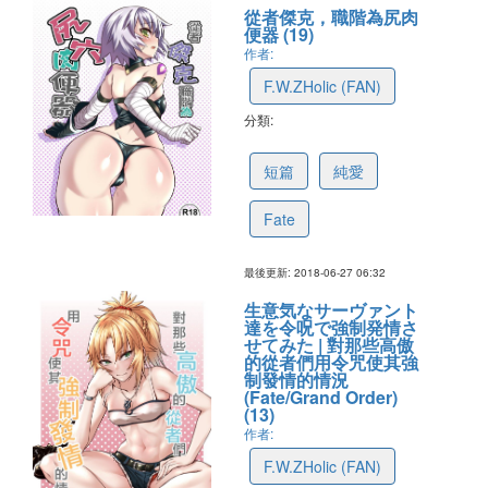
從者傑克，職階為尻肉
便器 (19)
作者:
F.W.ZHolic (FAN)
分類:
5b337e8fc04da31f2baa2f58
短篇
純愛
Fate
最後更新: 2018-06-27 06:32
生意気なサーヴァント
達を令呪で強制発情さ
せてみた | 對那些高傲
的從者們用令咒使其強
制發情的情況
(Fate/Grand Order)
(13)
作者:
F.W.ZHolic (FAN)