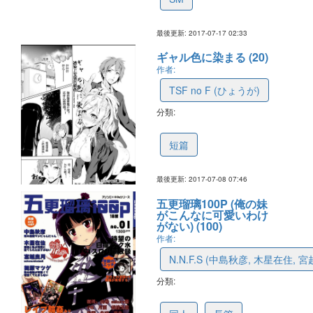
最後更新: 2017-07-17 02:33
ギャル色に染まる (20)
作者:
TSF no F (ひょうが)
分類:
595f0231d76b2073a298f13e
短篇
最後更新: 2017-07-08 07:46
五更瑠璃100P (俺の妹
がこんなに可愛いわけ
がない) (100)
作者:
N.N.F.S (中島秋彦, 木星在住,
分類:
593920c7cd6b1321499fa9cc