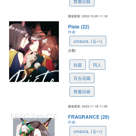
禁書目錄
最後更新: 2022-12-05 11:18
Piste (22)
作者:
umaura. (るべ)
分類:
6377716858d9282cf526fc0a
短篇
同人
百合花園
禁書目錄
最後更新: 2022-11-18 11:09
FRAGRANCE (26)
作者:
umaura. (るべ)