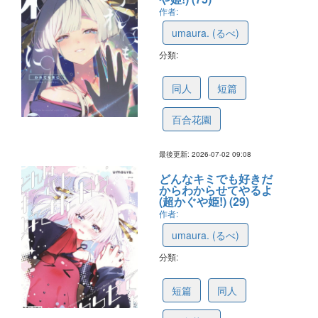
作者:
umaura. (るべ)
分類:
6a42a9e02030f86a3900a753
同人
短篇
百合花園
最後更新: 2026-07-02 09:08
どんなキミでも好きだ
からわからせてやるよ
(超かぐや姫!) (29)
作者:
umaura. (るべ)
分類:
6a42a9e443e1bb6a4954527a
短篇
同人