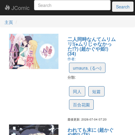
JComic
Search
主頁
二人同時なんてムリム
リ!(※ムリじゃなかっ
た!?) (超かぐや姫!)
(34)
作者:
umaura. (るべ)
分類:
6a46940bd6c1f27e83cf8aa7
同人
短篇
百合花園
最後更新: 2026-07-04 07:20
われても末に (超かぐ
や姫!) (75)