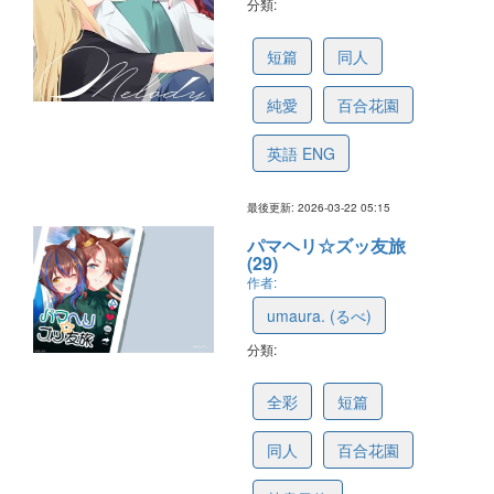
分類:
69c02a823de15f4e44b581e3
短篇
同人
純愛
百合花園
英語 ENG
最後更新: 2026-03-22 05:15
パマヘリ☆ズッ友旅
(29)
作者:
umaura. (るべ)
分類:
638e11c84f111113eced153b
全彩
短篇
同人
百合花園