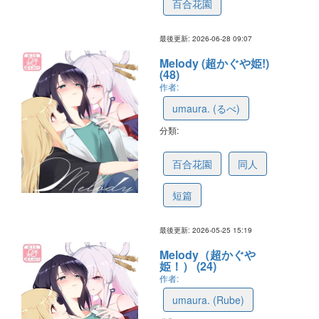
百合花園
最後更新: 2026-06-28 09:07
Melody (超かぐや姫!)
(48)
作者:
umaura. (るべ)
分類:
69c16ea65761d97c8670febe
百合花園
同人
短篇
最後更新: 2026-05-25 15:19
Melody（超かぐや
姫！） (24)
作者:
umaura. (Rube)