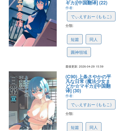
ギカ)[中国翻译] (22)
作者:
でぃえすおー (ももこ)
分類:
69f398391f048e5773904f1a
短篇
同人
圓神領域
最後更新: 2026-04-29 15:59
(C90) 上条さやかの平
凡な日常 (魔法少女ま
どか☆マギカ)[中国翻
译] (30)
作者:
でぃえすおー (ももこ)
分類:
69f3982607e6c5575129ccb7
短篇
同人