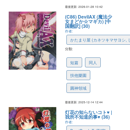
最後更新: 2026-01-28 10:42
(C86) DevilAX (魔法少
女まどか☆マギカ) [中
国翻訳] (30)
作者:
かたまり屋 (カネツキマサヨシ, 
分類:
69417a4867dddb388aced1f6
短篇
同人
扶他樂園
圓神領域
最後更新: 2025-12-14 12:44
灯花の知らないコト♥ |
我所不知道的事♥ (36)
作者: