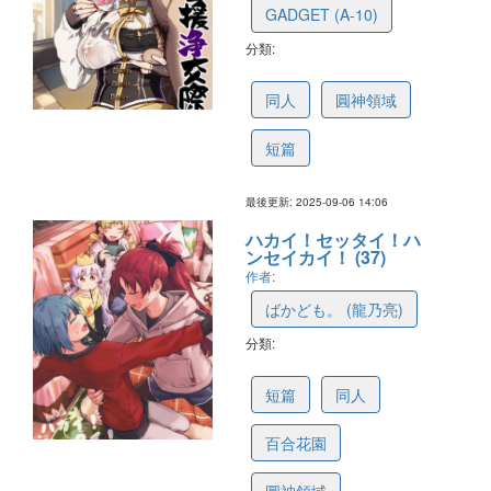
GADGET (A-10)
分類:
68bd48ebe641ef20ad9d0d88
同人
圓神領域
短篇
最後更新: 2025-09-06 14:06
ハカイ！セッタイ！ハ
ンセイカイ！ (37)
作者:
ばかども。 (龍乃亮)
分類:
68ba2a569ec5f962bab31905
短篇
同人
百合花園