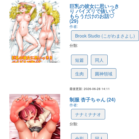
巨乳の彼女に思いっき
り パイズリで抜いて
もらうだけのお話♡
(29)
作者:
Brook Studio (こがわまさよし)
分類:
6a42a5ba5693506a697a83dc
短篇
同人
生肉
圓神領域
最後更新: 2026-06-28 14:11
制服 杏子ちゃん (24)
作者:
ナナミナナオ
分類:
6a36b7070e412552c085266c
全彩
同人