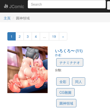
JComic
主頁
圓神領域
1
2
3
4
...
19
»
いろくろ〜 (11)
作者:
ナナミナナオ
分類:
6a68e3236c8dea0ff248c026
全彩
同人
CG雜圖
圓神領域