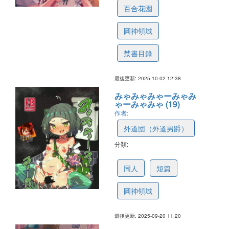
百合花園
圓神領域
禁書目錄
最後更新: 2025-10-02 12:38
みゃみゃみゃーみゃみ
ゃーみゃみゃ (19)
作者:
外道団（外道男爵）
分類:
68cf9681bf10ae53a5050fb2
同人
短篇
圓神領域
最後更新: 2025-09-20 11:20