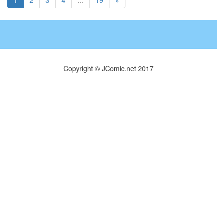
1
2
3
4
...
19
»
Copyright © JComic.net 2017