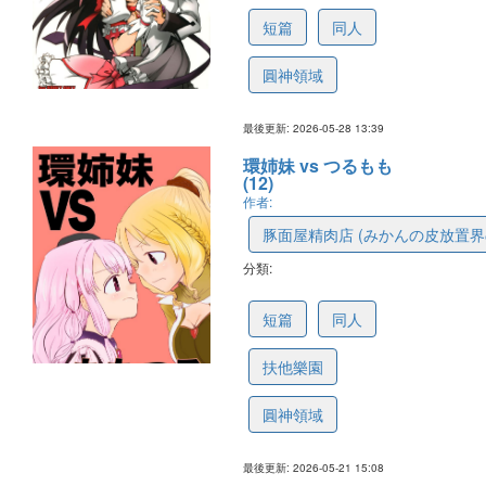
短篇
同人
圓神領域
最後更新: 2026-05-28 13:39
環姉妹 vs つるもも
(12)
作者:
豚面屋精肉店 (みかんの皮放置界
分類:
6a1094c2aec9097a824132f7
短篇
同人
扶他樂園
圓神領域
最後更新: 2026-05-21 15:08