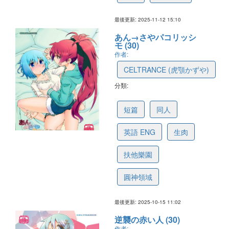
最後更新: 2025-11-12 15:10
あん→さやパコリッシ
モ (30)
作者:
CELTRANCE (虎顎かずや)
分類:
68efd091029b714879401657
短篇
同人
英語 ENG
生肉
扶他樂園
圓神領域
最後更新: 2025-10-15 11:02
逆襲の赤い人 (30)
作者: