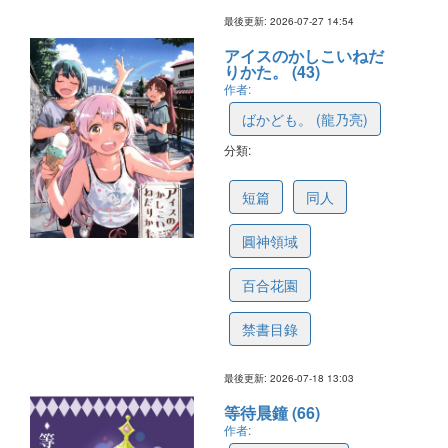
最後更新: 2026-07-27 14:54
アイスのかしこいねだ
りかた。 (43)
作者:
ばかども。 (龍乃亮)
分類:
6a5d0036cddfdc33cb7810ca
短篇
同人
圓神領域
百合花園
禁書目錄
最後更新: 2026-07-18 13:03
等待晨鐘 (66)
作者: