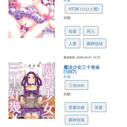
作者:
HTSK (りひと茜)
分類:
69cd3fe70ef111669a9a30c0
短篇
同人
人妻
圓神領域
最後更新: 2026-03-31 10:57
魔法少女三十有余
(1057)
作者:
三仓ゆめ
分類:
6614924d7fcbe16a5ab828c5
禁書目錄
長篇
圓神領域