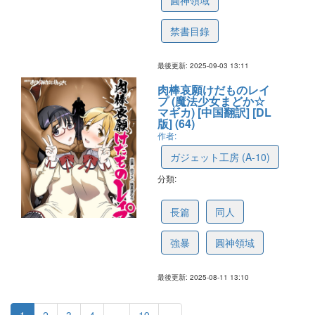
圓神領域
禁書目錄
最後更新: 2025-09-03 13:11
肉棒哀願けだものレイ
プ (魔法少女まどか☆
マギカ) [中国翻訳] [DL
版] (64)
作者:
ガジェット工房 (A-10)
分類:
689b455adf39b869edab0e35
長篇
同人
強暴
圓神領域
最後更新: 2025-08-11 13:10