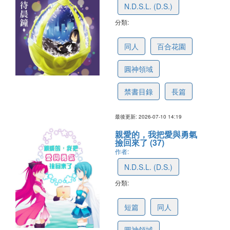
N.D.S.L. (D.S.)
分類:
6a5281df9ca4007726624c9d
同人
百合花園
圓神領域
禁書目錄
長篇
最後更新: 2026-07-10 14:19
親愛的，我把愛與勇氣
撿回來了 (37)
作者:
N.D.S.L. (D.S.)
分類:
6a4fcfaebf471b614c02476e
短篇
同人
圓神領域