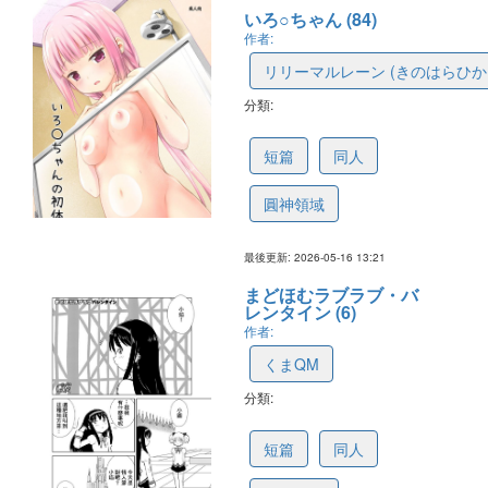
いろ○ちゃん (84)
作者:
リリーマルレーン (きのはらひか
分類:
628e4b3d2de82e76c1b4cc03
短篇
同人
圓神領域
最後更新: 2026-05-16 13:21
まどほむラブラブ・バ
レンタイン (6)
作者:
くまQM
分類:
69ff5379feecda633bd6498e
短篇
同人