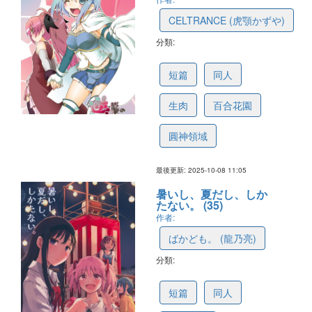
CELTRANCE (虎顎かずや)
分類:
68e7df09f08abe1bc5f1f333
短篇
同人
生肉
百合花園
圓神領域
最後更新: 2025-10-08 11:05
暑いし、夏だし、しか
たない。 (35)
作者:
ばかども。 (龍乃亮)
分類:
68dfc94ff397996d2e1820fa
短篇
同人