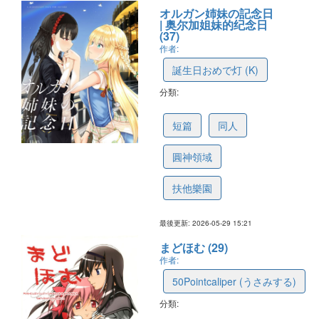
オルガン姉妹の記念日
| 奥尔加姐妹的纪念日
(37)
作者:
誕生日おめで灯 (K)
分類:
6a1b2b0535a8f056878c99b2
短篇
同人
圓神領域
扶他樂園
最後更新: 2026-05-29 15:21
まどほむ (29)
作者:
50Pointcaliper (うさみする)
分類:
6a19d4a908dc94543214aab4