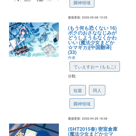
圓神領域
最後更新: 2026-05-08 13:05
(もう何も恐くない 16)
ボクのおさななじみが
どうしようもなくかわ
いい (魔法少女まどか
☆マギカ)[中国翻译]
(33)
作者:
でぃえすおー (ももこ)
分類:
69f3984c07e6c5575129ccda
短篇
同人
圓神領域
最後更新: 2026-04-29 16:06
(SHT2015春) 密室倉庫
(魔法少女まどか☆マ