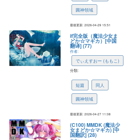
圓神領域
最後更新: 2026-04-29 15:51
if完全版（魔法少女ま
どか☆マギカ）[中国
翻译] (77)
作者:
でぃえすおー (ももこ)
分類:
69ef7ebeb016c65d47579480
短篇
同人
圓神領域
最後更新: 2026-04-27 11:08
(C100) MMDK (魔法少
女まどか☆マギカ) [中
国翻訳] (28)