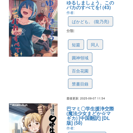
ゆるしましょう、この
バカのすべてを! (43)
作者:
ばかども。 (龍乃亮)
分類:
68bebb0840672720d784219c
短篇
同人
圓神領域
百合花園
禁書目錄
最後更新: 2025-09-07 11:54
巴マミ〇学生援浄交際
(魔法少女まどか☆マ
ギカ) [中国翻訳] [DL
版] (58)
作者: