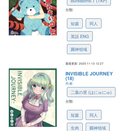
BurstBomb.T (TKP)
分類:
5f53b6259f77b502972d2041
短篇
同人
英語 ENG
圓神領域
最後更新: 2025-11-13 12:27
INVISIBLE JOURNEY
(18)
作者:
二葉の里 (はにゅにゅ)
分類:
69160450e148a1726af3703a
短篇
同人
生肉
圓神領域