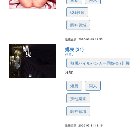
CG雜圖
圓神領域
最後更新: 2026-06-19 14:53
媾曳 (31)
作者:
熱川パイルバンカー同好会 (川蝉
分類:
6a1daa1e96b60a27d7e81a0f
短篇
同人
扶他樂園
圓神領域
最後更新: 2026-05-31 13:19