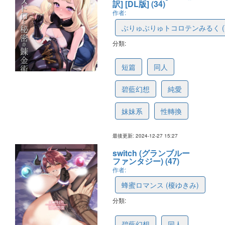
訳] [DL版] (34)
作者:
ぶりゅぶりゅトコロテンみるく (Y
分類:
67701e51fc8d7c02b626383a
短篇
同人
碧藍幻想
純愛
妹妹系
性轉換
最後更新: 2024-12-27 15:27
switch (グランブルー
ファンタジー) (47)
作者:
蜂蜜ロマンス (榎ゆきみ)
分類:
675dadbb72a2d055b1d41a1b
碧藍幻想
同人