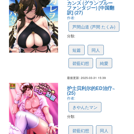
カンス (グランブルー
ファンタジー) [中国翻
訳] (27)
作者:
芦間山道 (芦間 たくみ)
分類:
67eb9682773cd51fa58cc96f
短篇
同人
碧藍幻想
純愛
最後更新: 2025-03-31 15:39
护士贝利尔的ED治疗~
(25)
作者:
きやんたマン
分類:
67e8b7d68642124642b90baa
碧藍幻想
同人