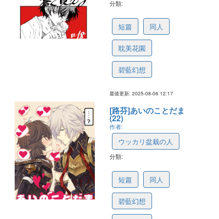
分類:
6894994cf8361436c5df9e83
短篇
同人
耽美花園
碧藍幻想
最後更新: 2025-08-06 12:17
[路芬]あいのことだま
(22)
作者:
ウッカリ盆栽の人
分類:
687bb14aa7ec0b0eb5001fa0
短篇
同人
碧藍幻想