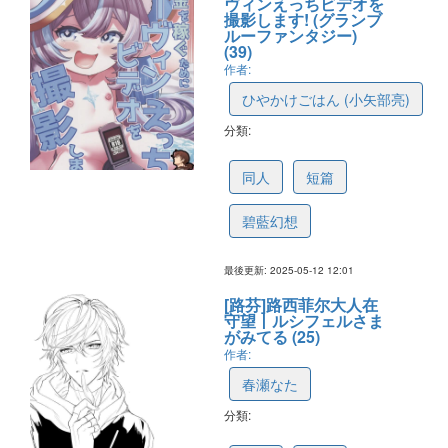
ヴィンえっちビデオを
撮影します! (グランブ
ルーファンタジー)
(39)
作者:
ひやかけごはん (小矢部亮)
分類:
682332782186ed3dfadbe2b6
同人
短篇
碧藍幻想
最後更新: 2025-05-12 12:01
[路芬]路西菲尔大人在
守望丨ルシフェルさま
がみてる (25)
作者:
春瀬なた
分類:
68188202ffeddb69f051a11e