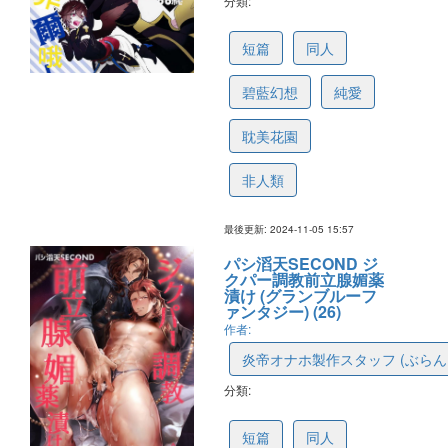
分類:
672df11aa6890b0da0099b40
短篇
同人
碧藍幻想
純愛
耽美花園
非人類
最後更新: 2024-11-05 15:57
パシ滔天SECOND ジ
クパー調教前立腺媚薬
漬け (グランブルーフ
ァンタジー) (26)
作者:
炎帝オナホ製作スタッフ (ぶらん
分類:
67291986c3f4b60dae1b1384
短篇
同人