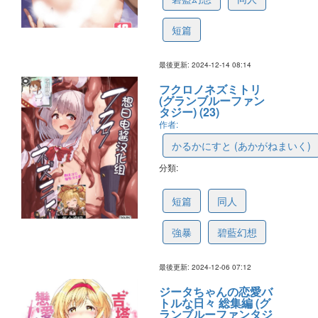
短篇
最後更新: 2024-12-14 08:14
フクロノネズミトリ
(グランブルーファン
タジー) (23)
作者:
かるかにすと (あかがねまいく)
分類:
67531a501bc5c755a0a3f07e
短篇
同人
強暴
碧藍幻想
最後更新: 2024-12-06 07:12
ジータちゃんの恋愛バ
トルな日々 総集編 (グ
ランブルーファンタジ