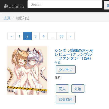
JComic
S
主頁
碧藍幻想
«
1
2
3
4
...
38
»
シンダラ姉妹のおへそ
レビュー (グランブル
ーファンタジー) (24)
作者:
タマラン
分類:
68b086a6d5ef617574da6916
同人
短篇
碧藍幻想