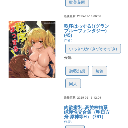
耽美花園
最後更新: 2025-07-18 06:56
秩序はっする! (グラン
ブルーファンタジー)
(45)
作者:
いっきづか (きづかかずき)
分類:
6851906f5462a83ced366c15
碧藍幻想
短篇
同人
最後更新: 2025-06-16 12:04
肉欲蜜乳~高赞榨精系
综漫性交合集（明日方
舟·原神等H） (761)
作者: