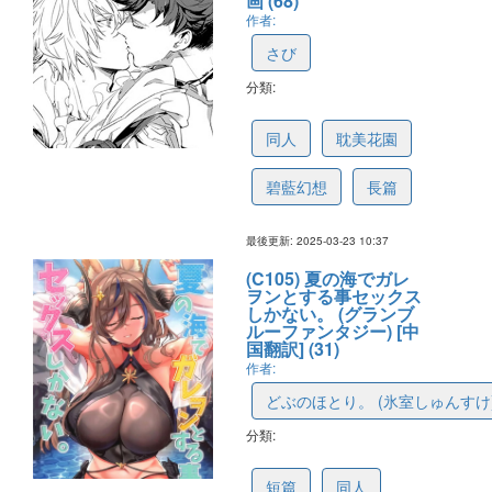
画 (68)
作者:
さび
分類:
67e1475efa6ac608a1f9e25e
同人
耽美花園
碧藍幻想
長篇
最後更新: 2025-03-23 10:37
(C105) 夏の海でガレ
ヲンとする事セックス
しかない。 (グランブ
ルーファンタジー) [中
国翻訳] (31)
作者:
どぶのほとり。 (氷室しゅんすけ
分類:
67dd6a5ca760b108a8e43813
短篇
同人