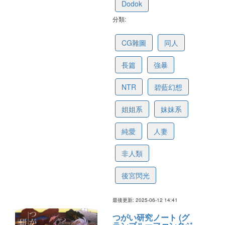
Dodok
分類:
61c9eabe3dd070341591296b
CG雜圖
同人
長篇
強暴
NTR
碧藍幻想
姐姐系
妹妹系
純愛
人妻
非人類
後宮閃光
最後更新: 2025-06-12 14:41
つがい研究ノート (グ