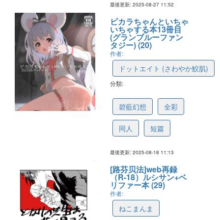
最後更新: 2025-08-27 11:52
ビカラちゃんといちゃ
いちゃする本13冊目
(グランブルーファン
タジー) (20)
作者:
ドットエイト (さわやか鮫肌)
分類:
68a46fab133f122d47832f4f
碧藍幻想
全彩
同人
短篇
最後更新: 2025-08-18 11:13
[路芬贝法]web再録
（R-18）ルシサン+ベ
リファー本 (29)
作者:
ねこまんま