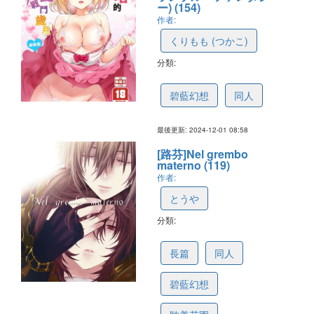
ー) (154)
作者:
くりもも (つかこ)
分類:
674c77d14dbc0e43fc098353
碧藍幻想
同人
最後更新: 2024-12-01 08:58
[路芬]Nel grembo
materno (119)
作者:
とうや
分類:
6747436ba6109a43da1ec313
長篇
同人
碧藍幻想