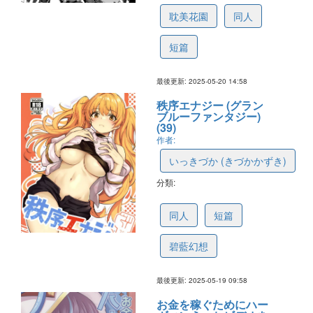
耽美花園
同人
短篇
最後更新: 2025-05-20 14:58
秩序エナジー (グラン
ブルーファンタジー)
(39)
作者:
いっきづか (きづかかずき)
分類:
682cc82c6db803455da7fa2b
同人
短篇
碧藍幻想
最後更新: 2025-05-19 09:58
お金を稼ぐためにハー