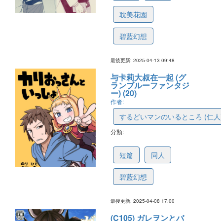
耽美花園
碧藍幻想
最後更新: 2025-04-13 09:48
与卡莉大叔在一起 (グ
ランブルーファンタジ
ー) (20)
作者:
するどいマンのいるところ (仁人
分類:
67f657b6f5416a18ecac0b6e
短篇
同人
碧藍幻想
最後更新: 2025-04-08 17:00
(C105) ガレヲンとバ