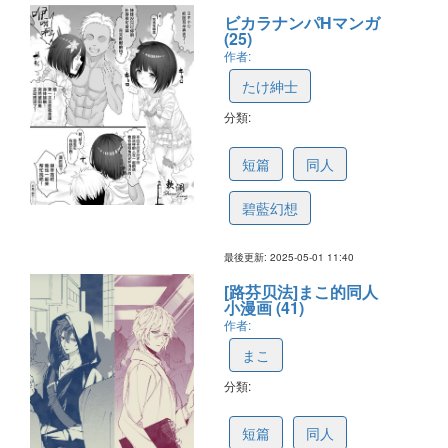
ビカラナンパHマンガ
(25)
作者:
たけ紳士
分類:
6814622c5ff98a7cf62540aa
短篇
同人
碧藍幻想
最後更新: 2025-05-01 11:40
[路芬贝法]まこ的同人
小漫画 (41)
作者:
まこ
分類:
67fcf1e71c2e0d190921b592
短篇
同人