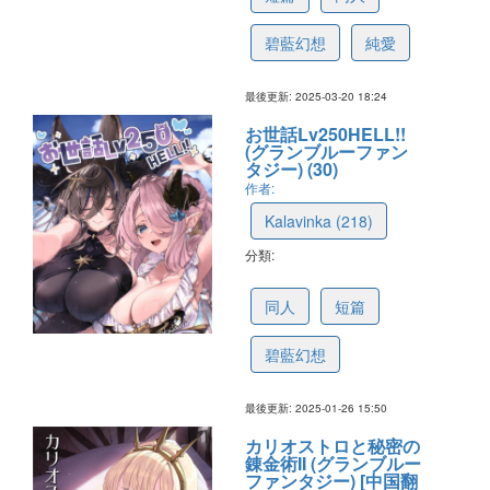
碧藍幻想
純愛
最後更新: 2025-03-20 18:24
お世話Lv250HELL!!
(グランブルーファン
タジー) (30)
作者:
Kalavinka (218)
分類:
6796755f27e8ca1a0b44c1b3
同人
短篇
碧藍幻想
最後更新: 2025-01-26 15:50
カリオストロと秘密の
錬金術II (グランブルー
ファンタジー) [中国翻