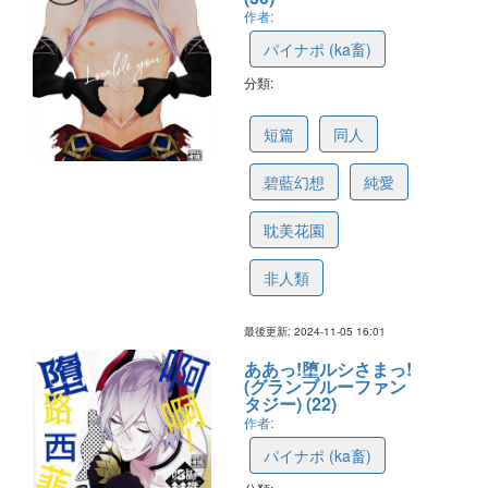
作者:
パイナポ (ka畜)
分類:
672df113c3f4b60dae1b41f8
短篇
同人
碧藍幻想
純愛
耽美花園
非人類
最後更新: 2024-11-05 16:01
ああっ!堕ルシさまっ!
(グランブルーファン
タジー) (22)
作者:
パイナポ (ka畜)