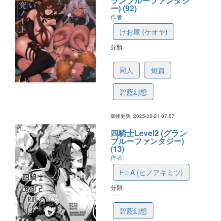
ランブルーファンタジ
ー) (92)
作者:
けお屋 (ケオヤ)
分類:
6797cc2ed219f41a1b4e6bf9
同人
短篇
碧藍幻想
最後更新: 2025-05-21 07:57
四騎士Level2 (グラン
ブルーファンタジー)
(13)
作者:
F☆A (ヒノアキミツ)
分類:
682e9b52557b293996aef5f0
碧藍幻想