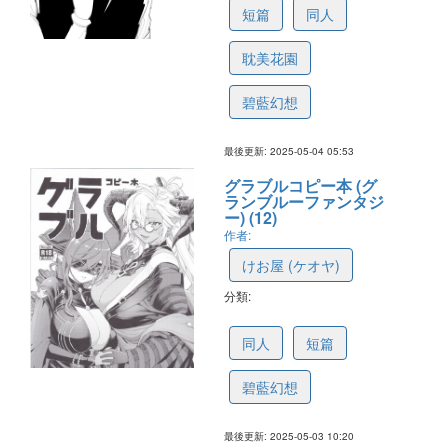
短篇
同人
耽美花園
碧藍幻想
最後更新: 2025-05-04 05:53
グラブルコピー本 (グ
ランブルーファンタジ
ー) (12)
作者:
けお屋 (ケオヤ)
分類:
6817268cffeddb69f0517c33
同人
短篇
碧藍幻想
最後更新: 2025-05-03 10:20