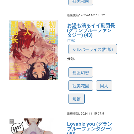
耽美花園
最後更新: 2024-11-27 05:21
お湯も滴るイイ副団長
(グランブルーファン
タジー) (43)
作者:
シルバーライス(酢飯)
分類:
673840d0a71ab70c099c2389
碧藍幻想
耽美花園
同人
短篇
最後更新: 2024-11-15 07:51
Lovable you (グラン
ブルーファンタジー)
(30)