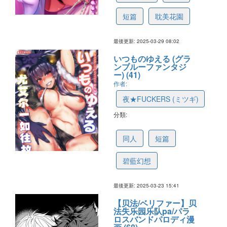
短篇
耽美花園
最後更新: 2025-03-29 08:02
いつものゆえる (グラ
ンブルーファンタジ
ー) (41)
作者:
夜★FUCKERS (ミツギ)
分類:
67e14a6fa760b108a8e451f5
同人
短篇
碧藍幻想
最後更新: 2025-03-23 15:41
【贝法/ベリファー】贝
法失乐园乐队pa/パラ
ロスバンドパロディ漫