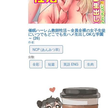
催眠ハーレム教師性活～全員全裸の女子生徒
にいつでもどこでも生ハメ生出しOKな学園
～ (26)
作者:
NCP (あんみつ草)
分類:
6a7217a55e7c5e2b29f14a52
全彩
短篇
英語 ENG
生肉
最後更新: 2026-08-03 14:46