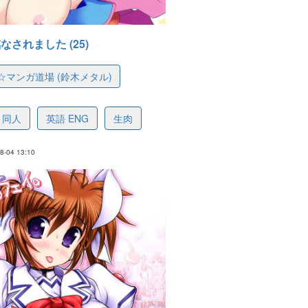
されました (25)
☆マンガ道場 (鈴木メタル)
61ac33c042059d95d
同人
英語 ENG
生肉
-04 13:10