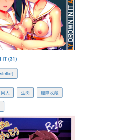
IT (31)
stellar)
e99604a4e731c0731
同人
生肉
艦隊收藏
G
-28 14:30