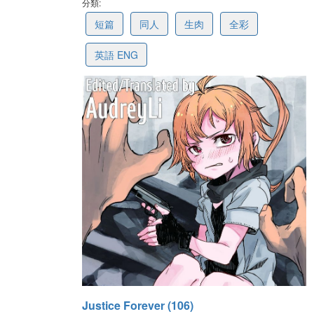
分類:
6a64dd5cf8f0aa70ef206279
短篇
同人
生肉
全彩
英語 ENG
最後更新: 2026-07-24 13:41
Justice Forever (106)