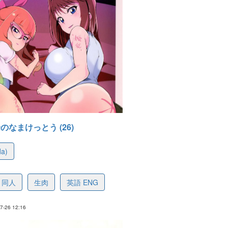
のなまけっとう (26)
a)
3bf5a286259c72161
同人
生肉
英語 ENG
-26 12:16