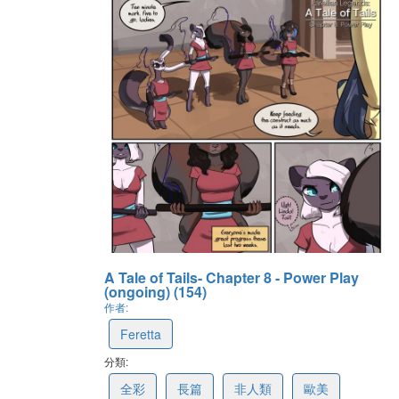
A Tale of Tails- Chapter 8 - Power Play
(ongoing) (154)
作者:
Feretta
分類:
67cc38302df07472e6af6546
全彩
長篇
非人類
歐美