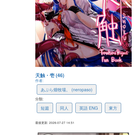
天触・壱 (46)
作者:
あぶら畑牧場。 (neropaso)
分類:
643777704f2afb0b64f97ca7
短篇
同人
英語 ENG
東方
最後更新: 2026-07-27 14:51