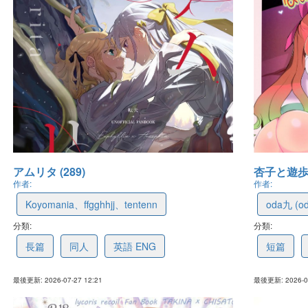
アムリタ (289)
杏子と遊歩
作者:
作者:
Koyomania、ffgghhjj、tentenn
oda九 (od
分類:
6a020110570f2c25a807e17c
分類:
6a678cb
長篇
同人
英語 ENG
短篇
最後更新: 2026-07-27 12:21
最後更新: 2026-07