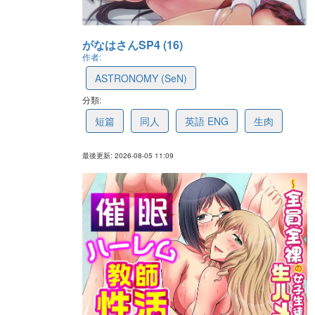
がなはさんSP4 (16)
作者:
ASTRONOMY (SeN)
分類:
6a7376aaa5152003bb6c5e9a
短篇
同人
英語 ENG
生肉
最後更新: 2026-08-05 11:09