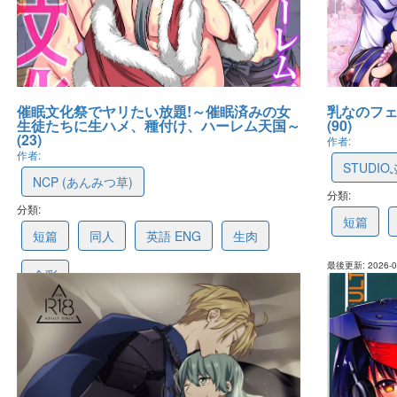
催眠文化祭でヤリたい放題!～催眠済みの女
乳なのフェ
生徒たちに生ハメ、種付け、ハーレム天国～
(90)
(23)
作者:
作者:
STUDIO
NCP (あんみつ草)
分類:
60217ae
分類:
6a72178d5efa782ace7f1ba8
短篇
短篇
同人
英語 ENG
生肉
最後更新: 2026-08
全彩
最後更新: 2026-08-03 14:40