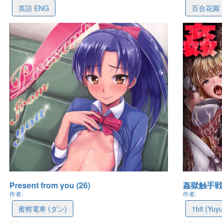
英語 ENG
百合花園
最後更新: 2026-07-25 13:51
最後更新: 2026-07
Present from you (26)
姦獄触手戦艦
作者:
作者:
蜜柑電車 (ダン)
1bit (Yuy