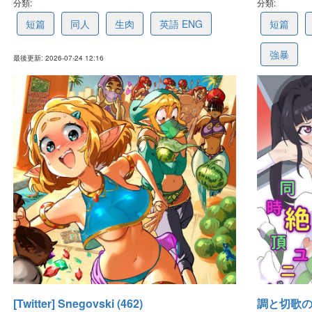
分類:
6a6398a9905e9870dbf74f8d
分類:
6a5fab2
短篇
同人
生肉
英語 ENG
短篇
強暴
最後更新: 2026-07-24 12:16
最後更新: 2026-07
[Twitter] Snegovski (462)
調と切歌の