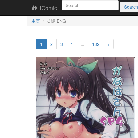
JComic
Search
主頁
英語 ENG
1
2
3
4
...
132
»