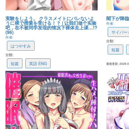
実験をしよう。 クラスメイトにバレないよ
閣下が降臨な
うに裸で授業を受ける！？ | 让我们做个实验
作者:
吧，在不被同学发现的情况下裸体去上课…!?
(96)
サイバー
作者:
分類:
6a73747
はつやすみ
短篇
分類:
67b0e379e8eb50068ff2f64a
短篇
英語 ENG
最後更新: 2026-08
最後更新: 2026-08-04 16:54