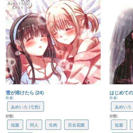
雪が溶けたら (24)
はじめてのこ
作者:
作者:
あめいろ (七色)
あめいろ 
分類:
6a663f44454dae25ee429032
分類:
6a6640c
短篇
同人
生肉
百合花園
短篇