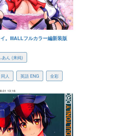
イ。IIIALLフルカラー編新装版
ふあん (来純)
81001c26ee7024232
同人
英語 ENG
全彩
-01 13:16