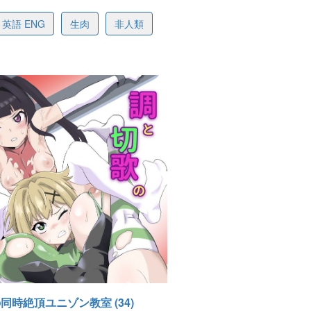
8efb17f46ebff2370
英語 ENG
生肉
非人類
-20 14:37
同時絶頂ユニゾン教室 (34)