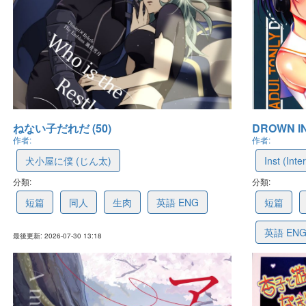
ねない子だれだ (50)
DROWN IN 
作者:
作者:
犬小屋に僕 (じん太)
Inst (Inter
分類:
6a6cd54768ab7640c2b33cb5
分類:
6a6a2bf
短篇
同人
生肉
英語 ENG
短篇
英語 EN
最後更新: 2026-07-30 13:18
最後更新: 2026-07