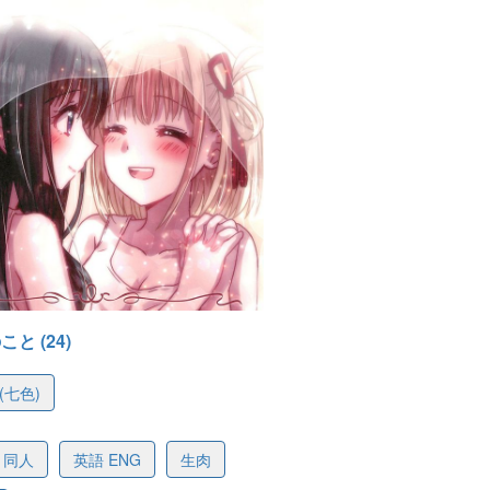
と (24)
(七色)
88d33212602c33915
同人
英語 ENG
生肉