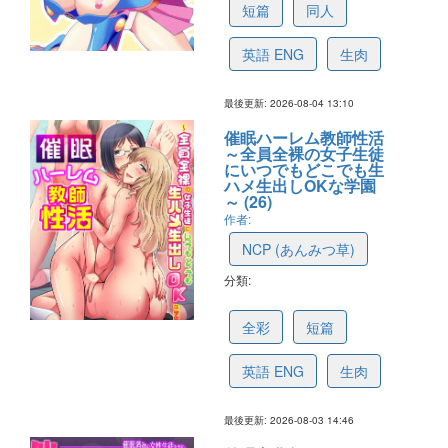
短篇
同人
英語 ENG
生肉
最後更新: 2026-08-04 13:10
催眠ハーレム教師性活
～全員全裸の女子生徒
にいつでもどこでも生
ハメ生出しOKな学園
～ (26)
作者:
NCP (あんみつ草)
分類:
6a7217a55e7c5e2b29f14a52
全彩
短篇
英語 ENG
生肉
最後更新: 2026-08-03 14:46