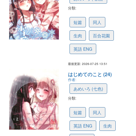
分類:
6a663f44454dae25ee429032
短篇
同人
生肉
百合花園
英語 ENG
最後更新: 2026-07-25 13:51
はじめてのこと (24)
作者:
あめいろ (七色)
分類:
6a6640c88d33212602c33915
短篇
同人
英語 ENG
生肉