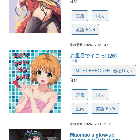
分類:
66475987cd8ed2382ffdfec6
短篇
同人
英語 ENG
最後更新: 2026-07-15 13:59
お風呂でイこっ! (26)
作者:
MURDERHOUSE (若穂りく)
分類:
6a57c2bcddec9344bb9e092e
短篇
同人
生肉
英語 ENG
最後更新: 2026-07-14 14:01
Maomao's glow-up
potion works but has