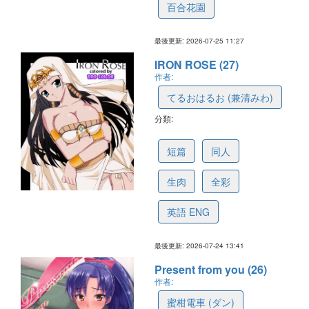
百合花園
最後更新: 2026-07-25 11:27
IRON ROSE (27)
作者:
てるおはるお (兼清みわ)
分類:
6a64dd5cf8f0aa70ef206279
短篇
同人
生肉
全彩
英語 ENG
最後更新: 2026-07-24 13:41
Present from you (26)
作者:
蜜柑電車 (ダン)