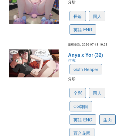
分類:
6a567a35d6c5c46dcf0cf85d
長篇
同人
英語 ENG
最後更新: 2026-07-13 16:23
Anya x Yor (32)
作者:
Goth Reaper
分類:
6a53d1029ccbf041ead32516
全彩
同人
CG雜圖
英語 ENG
生肉
百合花園