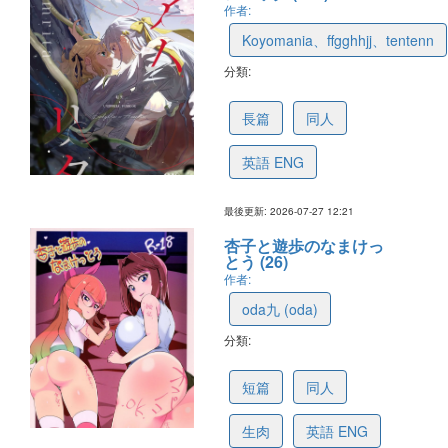
作者:
Koyomania、ffgghhjj、tentenn
分類:
6a020110570f2c25a807e17c
長篇
同人
英語 ENG
最後更新: 2026-07-27 12:21
杏子と遊歩のなまけっ
とう (26)
作者:
oda九 (oda)
分類:
6a678cb3bf5a286259c72161
短篇
同人
生肉
英語 ENG