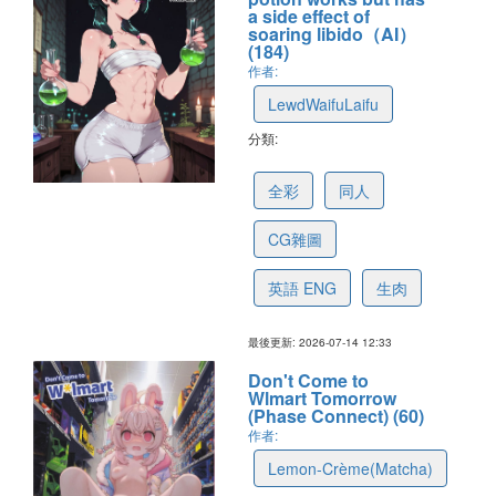
a side effect of
soaring libido（AI）
(184)
作者:
LewdWaifuLaifu
分類:
6a567b7bcfb56943fe0a19b3
全彩
同人
CG雜圖
英語 ENG
生肉
最後更新: 2026-07-14 12:33
Don't Come to
Wlmart Tomorrow
(Phase Connect) (60)
作者:
Lemon-Crème(Matcha)