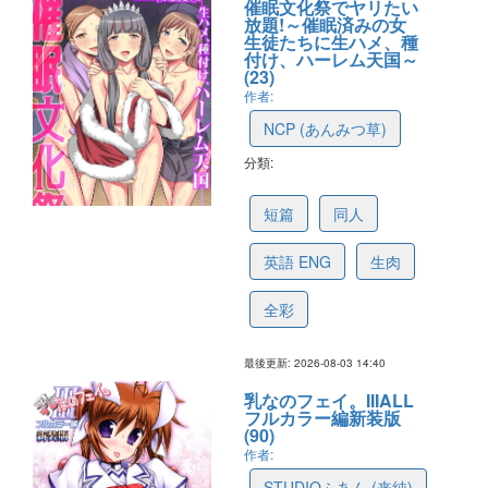
催眠文化祭でヤリたい
放題!～催眠済みの女
生徒たちに生ハメ、種
付け、ハーレム天国～
(23)
作者:
NCP (あんみつ草)
分類:
6a72178d5efa782ace7f1ba8
短篇
同人
英語 ENG
生肉
全彩
最後更新: 2026-08-03 14:40
乳なのフェイ。IIIALL
フルカラー編新装版
(90)
作者:
STUDIOふあん (来純)