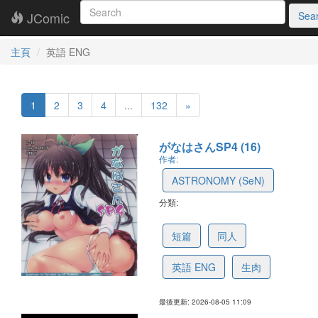
JComic
Sea
主頁
英語 ENG
1
2
3
4
...
132
»
がなはさんSP4 (16)
作者:
ASTRONOMY (SeN)
分類:
6a7376aaa5152003bb6c5e9a
短篇
同人
英語 ENG
生肉
最後更新: 2026-08-05 11:09