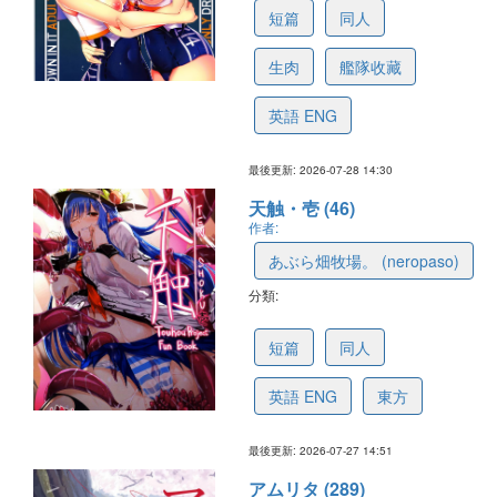
短篇
同人
生肉
艦隊收藏
英語 ENG
最後更新: 2026-07-28 14:30
天触・壱 (46)
作者:
あぶら畑牧場。 (neropaso)
分類:
643777704f2afb0b64f97ca7
短篇
同人
英語 ENG
東方
最後更新: 2026-07-27 14:51
アムリタ (289)