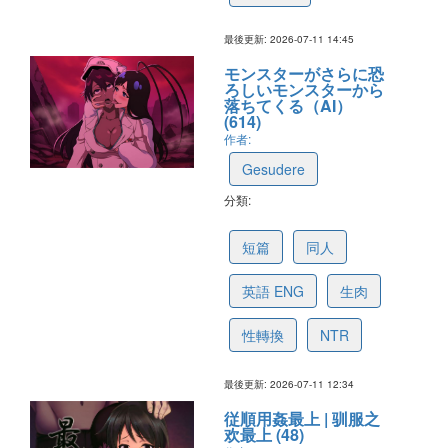
最後更新: 2026-07-11 14:45
モンスターがさらに恐
ろしいモンスターから
落ちてくる（AI）
(614)
作者:
Gesudere
分類:
69fe14223cf523631b9144a8
短篇
同人
英語 ENG
生肉
性轉換
NTR
最後更新: 2026-07-11 12:34
従順用姦最上 | 驯服之
欢最上 (48)