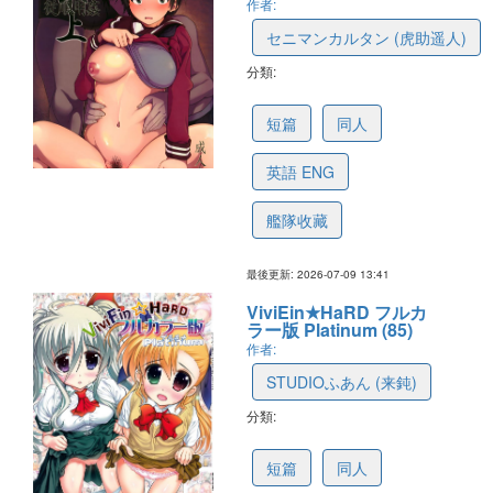
作者:
セニマンカルタン (虎助遥人)
分類:
6135b34fe393d66f60f55e55
短篇
同人
英語 ENG
艦隊收藏
最後更新: 2026-07-09 13:41
ViviEin★HaRD フルカ
ラー版 Platinum (85)
作者:
STUDIOふあん (来鈍)
分類:
60217b181001c26ee70242cc
短篇
同人