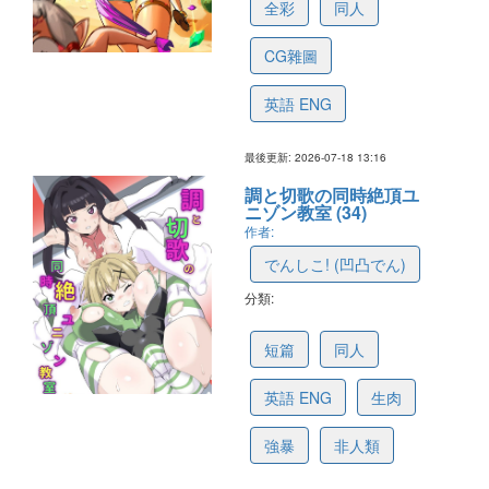
全彩
同人
CG雜圖
英語 ENG
最後更新: 2026-07-18 13:16
調と切歌の同時絶頂ユ
ニゾン教室 (34)
作者:
でんしこ! (凹凸でん)
分類:
6a5d004256efc033e0a9fdd8
短篇
同人
英語 ENG
生肉
強暴
非人類