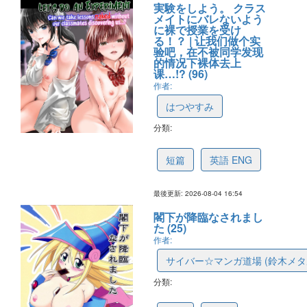
実験をしよう。 クラス
メイトにバレないよう
に裸で授業を受け
る！？ | 让我们做个实
验吧，在不被同学发现
的情况下裸体去上
课…!? (96)
作者:
はつやすみ
分類:
67b0e379e8eb50068ff2f64a
短篇
英語 ENG
最後更新: 2026-08-04 16:54
閣下が降臨なされまし
た (25)
作者:
サイバー☆マンガ道場 (鈴木メタ
分類:
6a7374761ac33c042059d95d