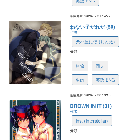
英語 ENG
最後更新: 2026-07-31 14:29
ねない子だれだ (50)
作者:
犬小屋に僕 (じん太)
分類:
6a6cd54768ab7640c2b33cb5
短篇
同人
生肉
英語 ENG
最後更新: 2026-07-30 13:18
DROWN IN IT (31)
作者:
Inst (Interstellar)
分類:
6a6a2bfe99604a4e731c0731