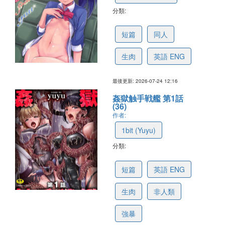
分類:
6a6398a9905e9870dbf74f8d
短篇
同人
生肉
英語 ENG
最後更新: 2026-07-24 12:16
姦獄触手戦艦 第1話
(36)
作者:
1bit (Yuyu)
分類:
6a5fab28efb17f46ebff2370
短篇
英語 ENG
生肉
非人類
強暴