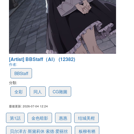
[Artist] BBStaff（AI） (12382)
作者:
BBStaff
分類:
全彩
同人
CG雜圖
最後更新: 2026-07-04 12:24
第1話
金色暗影
惠惠
结城美柑
贝尔泽古·斯黛莉休·索德·爱丽丝
板柳有栖