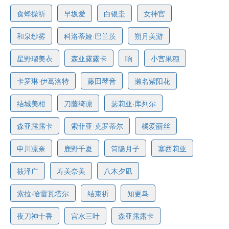
食蜂操祈
早坂爱
白银圭
女神官
和泉纱雾
科洛蒂娅·巴兰茨
朔月美游
星野瑠美衣
森亚露露卡
响
小宫果穗
卡罗琳·伊葛洛特
藤田琴音
濑名紫阳花
结城美柑
刀藤绮凛
瑟莉亚·库列尔
森亚露露卡
索菲亚·克罗蒂尔
橘爱丽丝
申川凛奈
鹿野千夏
筒隐月子
塞西莉亚
筱泽广
寿美奈美
八木夕凪
索拉·哈雷瓦塔尔
结束祈
知更鸟
夜刀神十香
宫水三叶
森亚露露卡