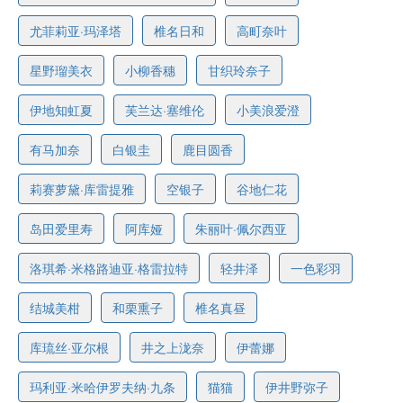
尤菲莉亚·玛泽塔
椎名日和
高町奈叶
星野瑠美衣
小柳香穗
甘织玲奈子
伊地知虹夏
芙兰达·塞维伦
小美浪爱澄
有马加奈
白银圭
鹿目圆香
莉赛萝黛·库雷提雅
空银子
谷地仁花
岛田爱里寿
阿库娅
朱丽叶·佩尔西亚
洛琪希·米格路迪亚·格雷拉特
轻井泽
一色彩羽
结城美柑
和栗熏子
椎名真昼
库琉丝·亚尔根
井之上泷奈
伊蕾娜
玛利亚·米哈伊罗夫纳·九条
猫猫
伊井野弥子