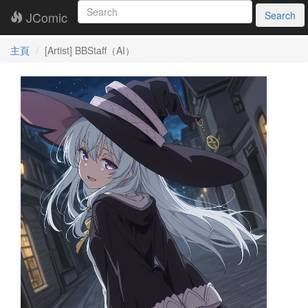
JComic
Search
主頁
[Artist] BBStaff（AI）