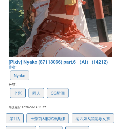
[Pixiv] Nyako (87118066) part.6 （AI） (14212)
作者:
Nyako
分類:
全彩
同人
CG雜圖
最後更新: 2026-06-14 11:37
第1話
玉藻前&麻宫雅典娜
纳西妲&黑魔导女孩