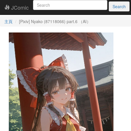
JComic
Search
主頁
[Pixiv] Nyako (87118066) part.6 （AI）