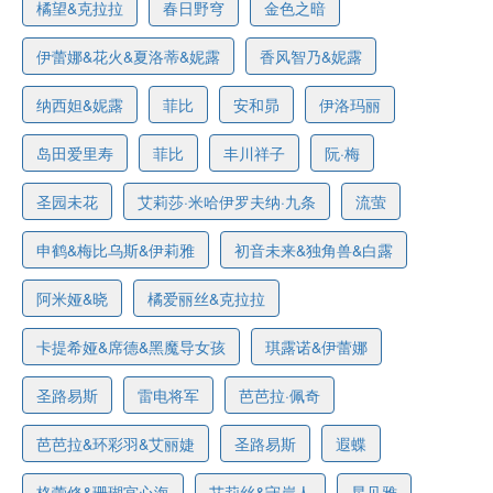
橘望&克拉拉
春日野穹
金色之暗
伊蕾娜&花火&夏洛蒂&妮露
香风智乃&妮露
纳西妲&妮露
菲比
安和昴
伊洛玛丽
岛田爱里寿
菲比
丰川祥子
阮·梅
圣园未花
艾莉莎·米哈伊罗夫纳·九条
流萤
申鹤&梅比乌斯&伊莉雅
初音未来&独角兽&白露
阿米娅&晓
橘爱丽丝&克拉拉
卡提希娅&席德&黑魔导女孩
琪露诺&伊蕾娜
圣路易斯
雷电将军
芭芭拉·佩奇
芭芭拉&环彩羽&艾丽婕
圣路易斯
遐蝶
格蕾修&珊瑚宫心海
艾莉丝&守岸人
星见雅