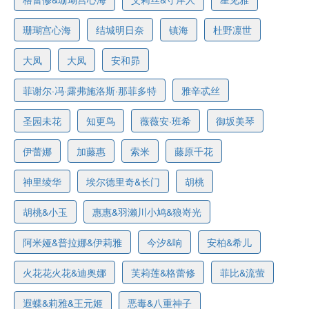
珊瑚宫心海
结城明日奈
镇海
杜野凛世
大凤
大凤
安和昴
菲谢尔·冯·露弗施洛斯·那菲多特
雅辛忒丝
圣园未花
知更鸟
薇薇安·班希
御坂美琴
伊蕾娜
加藤惠
索米
藤原千花
神里绫华
埃尔德里奇&长门
胡桃
胡桃&小玉
惠惠&羽濑川小鸠&狼嵜光
阿米娅&普拉娜&伊莉雅
今汐&响
安柏&希儿
火花花火花&迪奥娜
芙莉莲&格蕾修
菲比&流萤
遐蝶&莉雅&王元姬
恶毒&八重神子