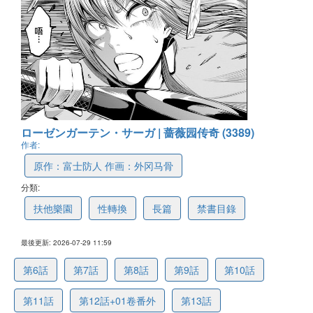
ローゼンガーテン・サーガ | 蔷薇园传奇 (3389)
作者:
原作：富士防人 作画：外冈马骨
分類:
扶他樂園
性轉換
長篇
禁書目錄
最後更新: 2026-07-29 11:59
第6話
第7話
第8話
第9話
第10話
第11話
第12話+01卷番外
第13話