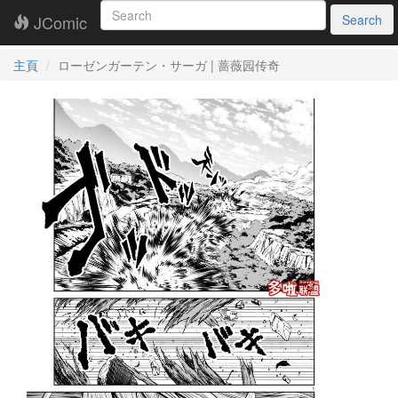
JComic
Search
主頁
ローゼンガーテン・サーガ | 蔷薇园传奇