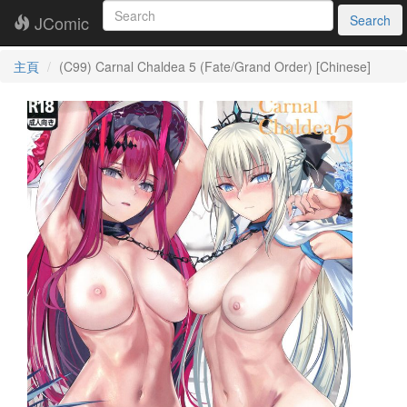
JComic
Search
主頁
(C99) Carnal Chaldea 5 (Fate/Grand Order) [Chinese]