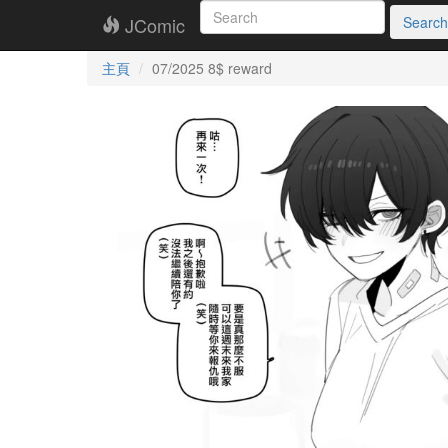
JComic
Search
主頁
07/2025 8$ reward