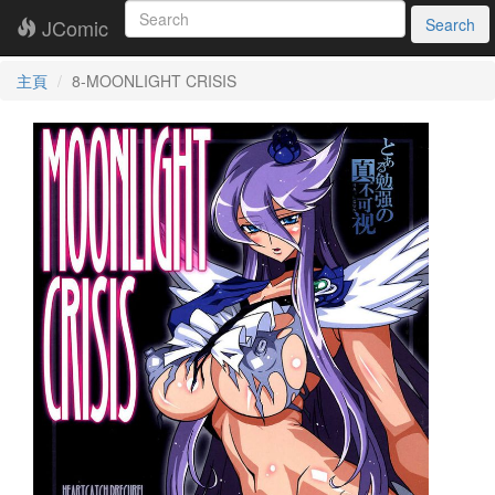
JComic
Search
主頁
8-MOONLIGHT CRISIS