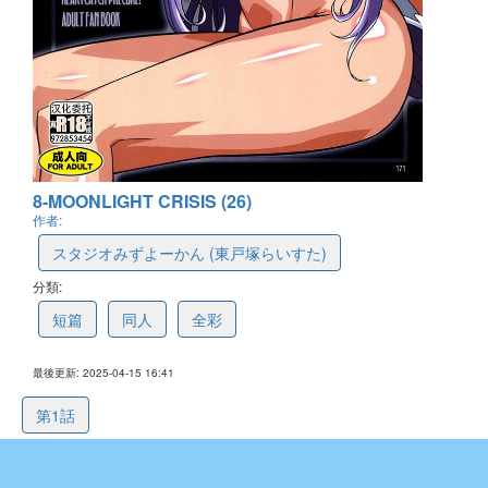
8-MOONLIGHT CRISIS (26)
作者:
スタジオみずよーかん (東戸塚らいすた)
分類:
短篇
同人
全彩
最後更新: 2025-04-15 16:41
第1話