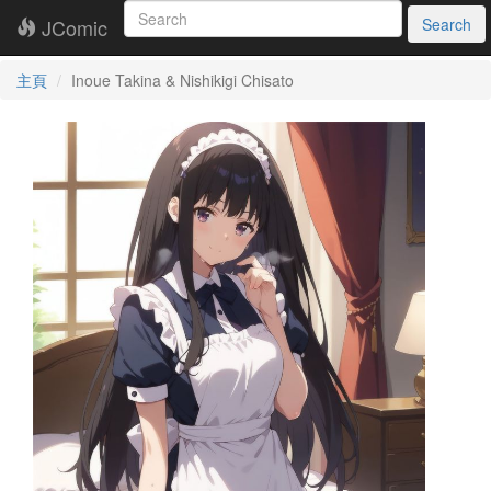
JComic
Search
主頁
Inoue Takina & Nishikigi Chisato