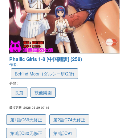
Phallic Girls 1-8 [中国翻訳] (258)
作者:
Behind Moon (ダルシー研Q所)
分類:
長篇
扶他樂園
最後更新: 2026-05-29 07:15
第1話C69无修正
第2話C74无修正
第3話C80无修正
第4話C91