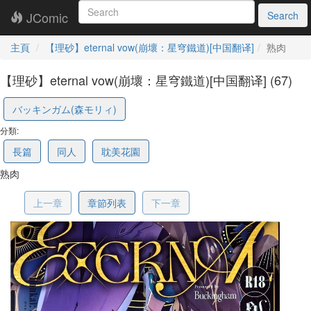
JComic
Search
主頁
【理砂】eternal vow(崩壞：星穹鐵道)[中国翻译]
熟肉
【理砂】eternal vow(崩壞：星穹鐵道)[中国翻译] (67)
68695cdd9688802c16031320
バッキンガム(森モリィ)
分類:
長篇
同人
耽美花園
熟肉
上一章
章節列表
下一章