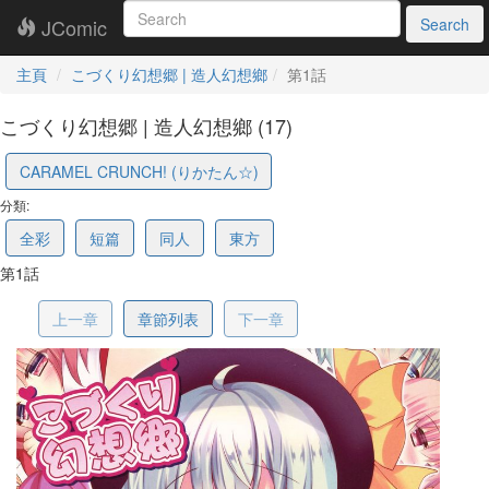
JComic
Search
主頁
こづくり幻想郷 | 造人幻想鄉
第1話
こづくり幻想郷 | 造人幻想鄉 (17)
69fa144c989aa766f41b289b
CARAMEL CRUNCH! (りかたん☆)
分類:
全彩
短篇
同人
東方
第1話
上一章
章節列表
下一章