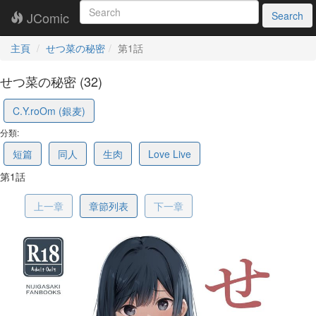
JComic
Search
主頁
せつ菜の秘密
第1話
せつ菜の秘密 (32)
699b2498f028fe791c544699
C.Y.roOm (銀麦)
分類:
短篇
同人
生肉
Love Live
第1話
上一章
章節列表
下一章