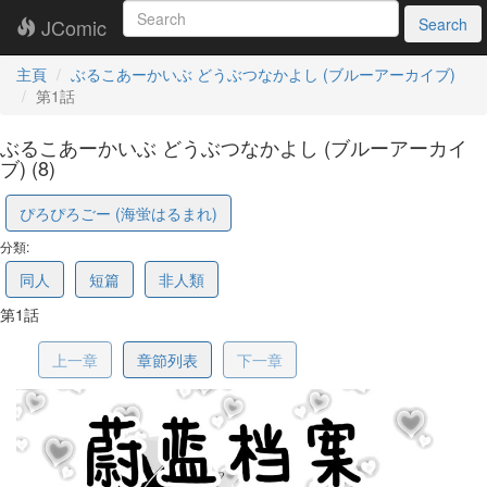
JComic
Search
主頁
ぶるこあーかいぶ どうぶつなかよし (ブルーアーカイブ)
第1話
ぶるこあーかいぶ どうぶつなかよし (ブルーアーカイ
ブ) (8)
68d534dbfc147260b1b7acfa
ぴろぴろごー (海蛍はるまれ)
分類:
同人
短篇
非人類
第1話
上一章
章節列表
下一章