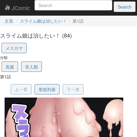
JComic
Search
主頁
スライム娘は治したい！
第1話
スライム娘は治したい！ (84)
6a20486b9c1a7423c4b642f4
メスカマ
分類:
長篇
非人類
第1話
上一章
章節列表
下一章