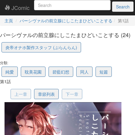
JComic
Search
主頁
パーシヴァルの前立腺にしこたまひどいことする
第1話
パーシヴァルの前立腺にしこたまひどいことする (24)
炎帝オナホ製作スタッフ (ぶらんらん)
68e650fa6ea73d432e520d34
分類:
純愛
耽美花園
碧藍幻想
同人
短篇
第1話
上一章
章節列表
下一章