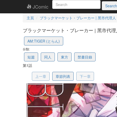
JComic
Search
主頁
ブラックマーケット・ブレーカー | 黑市代理人
ブラックマーケット・ブレーカー | 黑市代理人 
6a18800f8f18bf78113098e7
AM:TIGER (とらん)
分類:
短篇
同人
東方
禁書目錄
第1話
上一章
章節列表
下一章