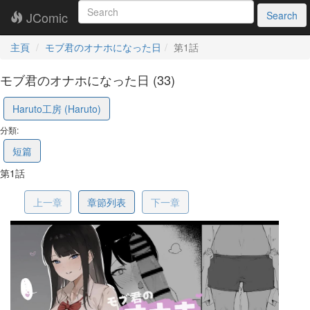
JComic
Search
主頁
モブ君のオナホになった日
第1話
モブ君のオナホになった日 (33)
6a2048384a902e238111778c
Haruto工房 (Haruto)
分類:
短篇
第1話
上一章
章節列表
下一章