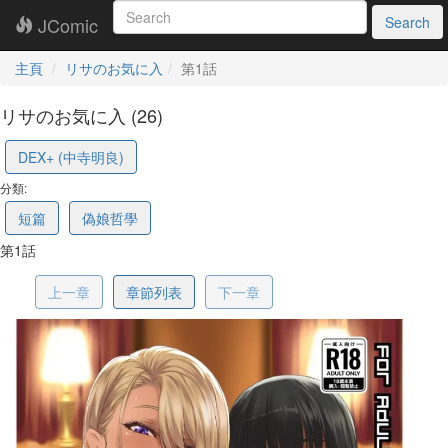
JComic
Search
主頁
リサのお気に入
第1話
リサのお気に入 (26)
6a1c5c393ab2064e3c1cf81e
DEX+ (中寺明良)
分類:
短篇
偽娘哲學
第1話
上一章
章節列表
下一章